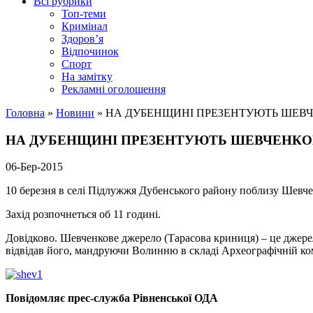
Всі рубрики
Топ-теми
Кримінал
Здоров’я
Відпочинок
Спорт
На замітку
Рекламні оголошення
Головна
»
Новини
»
НА ДУБЕНЩИНІ ПРЕЗЕНТУЮТЬ ШЕВ
НА ДУБЕНЩИНІ ПРЕЗЕНТУЮТЬ ШЕВЧЕНКО
06-Бер-2015
10 березня в селі Підлужжя Дубенського району поблизу Шевче
Захід розпочнеться об 11 годині.
Довідково.
Шевченкове джерело (Тарасова криниця) – це джере
відвідав його, мандруючи Волинню в складі Археографічній ком
Повідомляє прес-служба Рівненської ОДА