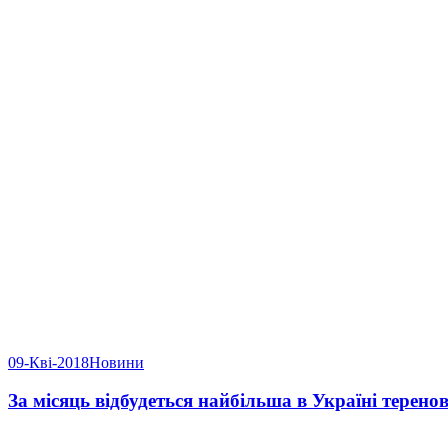
09-Кві-2018
Новини
За місяць відбудеться найбільша в Україні терено