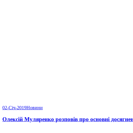
02-Січ-2019
Новини
Олексій Муляренко розповів про основні досягне