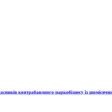
асників контрабандного наркобізнесу із щомісяч