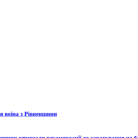
рія воїна з Рівненщини
ненщини отримали рекомендації до зарахування на б