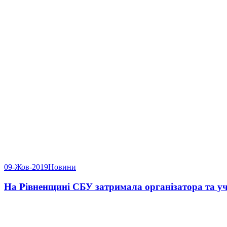
09-Жов-2019
Новини
На Рівненщині СБУ затримала організатора та уч