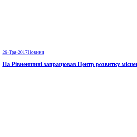
29-Тра-2017
Новини
На Рівненщині запрацював Центр розвитку місце