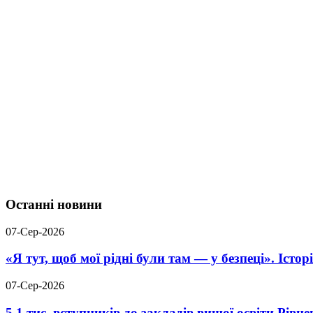
Останні новини
07-Сер-2026
«Я тут, щоб мої рідні були там — у безпеці». Істо
07-Сер-2026
5,1 тис. вступників до закладів вищої освіти Рів