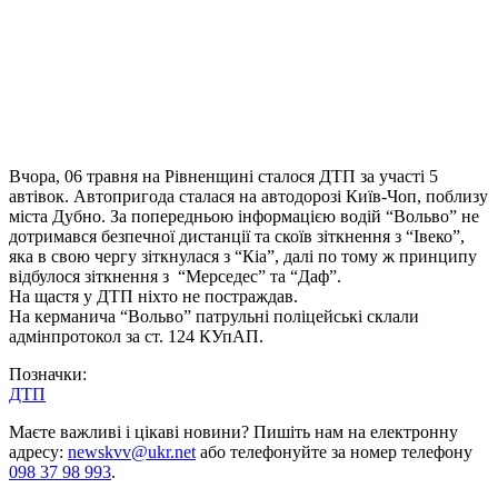
Вчора, 06 травня на Рівненщині сталося ДТП за участі 5
автівок. Автопригода сталася на автодорозі Київ-Чоп, поблизу
міста Дубно. За попередньою інформацією водій “Вольво” не
дотримався безпечної дистанції та скоїв зіткнення з “Івеко”,
яка в свою чергу зіткнулася з “Кіа”, далі по тому ж принципу
відбулося зіткнення з “Мерседес” та “Даф”.
На щастя у ДТП ніхто не постраждав.
На керманича “Вольво” патрульні поліцейські склали
адмінпротокол за ст. 124 КУпАП.
Позначки:
ДТП
Маєте важливі і цікаві новини? Пишіть нам на електронну
адресу:
newskvv@ukr.net
або телефонуйте за номер телефону
098 37 98 993
.