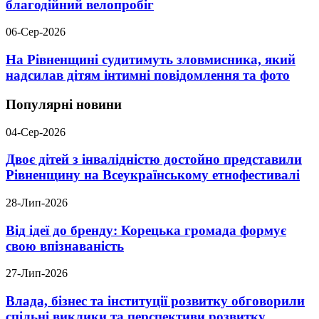
благодійний велопробіг
06-Сер-2026
На Рівненщині судитимуть зловмисника, який
надсилав дітям інтимні повідомлення та фото
Популярні новини
04-Сер-2026
Двоє дітей з інвалідністю достойно представили
Рівненщину на Всеукраїнському етнофестивалі
28-Лип-2026
Від ідеї до бренду: Корецька громада формує
свою впізнаваність
27-Лип-2026
Влада, бізнес та інституції розвитку обговорили
спільні виклики та перспективи розвитку