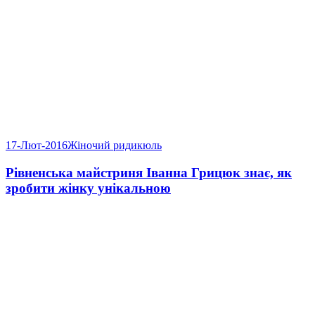
17-Лют-2016
Жіночий ридикюль
Рівненська майстриня Іванна Грицюк знає, як
зробити жінку унікальною