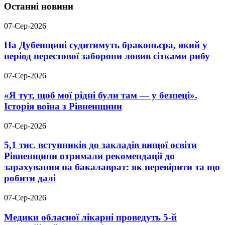
Останні новини
07-Сер-2026
На Дубенщині судитимуть браконьєра, який у
період нерестової заборони ловив сітками рибу
07-Сер-2026
«Я тут, щоб мої рідні були там — у безпеці».
Історія воїна з Рівненщини
07-Сер-2026
5,1 тис. вступників до закладів вищої освіти
Рівненщини отримали рекомендації до
зарахування на бакалаврат: як перевірити та що
робити далі
07-Сер-2026
Медики обласної лікарні проведуть 5-й