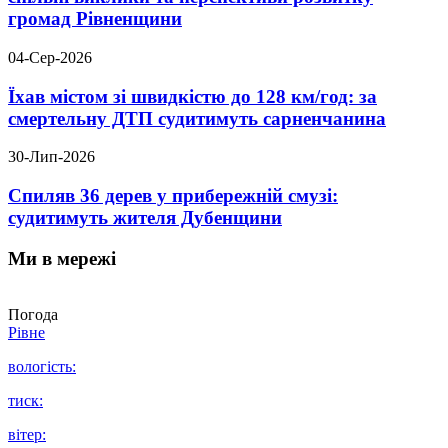
громад Рівненщини
04-Сер-2026
Їхав містом зі швидкістю до 128 км/год: за
смертельну ДТП судитимуть сарненчанина
30-Лип-2026
Спиляв 36 дерев у прибережній смузі:
судитимуть жителя Дубенщини
Ми в мережі
Погода
Рівне
вологість:
тиск:
вітер: