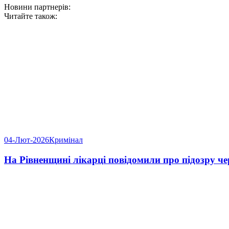
Новини партнерів:
Читайте також:
04-Лют-2026
Кримінал
На Рівненщині лікарці повідомили про підозру че