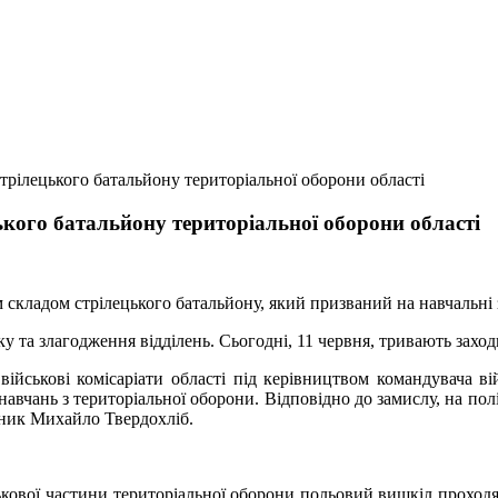
трілецького батальйону територіальної оборони області
ького батальйону територіальної оборони області
 складом стрілецького батальйону, який призваний на навчальні 
у та злагодження відділень. Сьогодні, 11 червня, тривають захо
військові комісаріати області під керівництвом командувача ві
навчань з територіальної оборони. Відповідно до замислу, на по
вник Михайло Твердохліб.
ькової частини територіальної оборони польовий вишкіл проходят