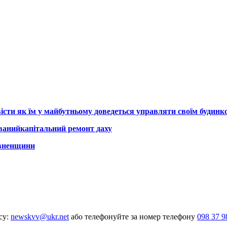
істи як їм у майбутньому доведеться управляти своїм будинк
уванийкапітальний ремонт даху
івненщини
су:
newskvv@ukr.net
або телефонуйте за номер телефону
098 37 9