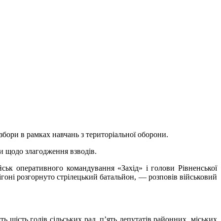
збори в рамках навчань з територіальної оборони.
ди щодо злагодження взводів.
йськ оперативного командування «Захід» і голови Рівненської
лігоні розгорнуто стрілецький батальйон, — розповів військовий
ь шість голів сільських рад, п’ять депутатів районних, міських