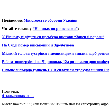
Повідомляє
Міністерство оборони України
Читайте також у
“Новинах по-рівненськи”
:
У Рівному відбудеться прем’єра вистави “Запеклі вороги”
На Сході помер військовий із Здолбунова
Міський голова зустрівся з мешканцями «пили», щоб розпов
В багатоповерхівці на Чорновола, 12а розпочали довгоочік
Більше мільярда гривень ЄСВ сплатили страхувальники Р
Позначки:
батальйон
навчання
Маєте важливі і цікаві новини? Пишіть нам на електронну адре