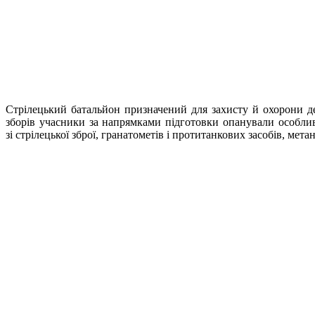
Стрілецький батальйон призначений для захисту й охорони де
зборів учасники за напрямками підготовки опанували особливо
зі стрілецької зброї, гранатометів і протитанкових засобів, мет