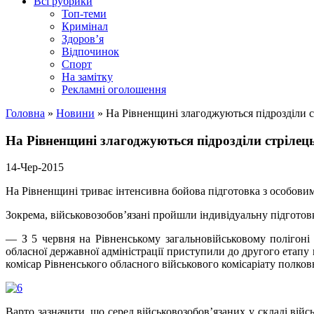
Всі рубрики
Топ-теми
Кримінал
Здоров’я
Відпочинок
Спорт
На замітку
Рекламні оголошення
Головна
»
Новини
»
На Рівненщині злагоджуються підрозділи с
На Рівненщині злагоджуються підрозділи стрілец
14-Чер-2015
На Рівненщині триває інтенсивна бойова підготовка з особовим
Зокрема, військовозобов’язані пройшли індивідуальну підготовк
— З 5 червня на Рівненському загальновійськовому полігоні 
обласної державної адміністрації приступили до другого етапу 
комісар Рівненського обласного військового комісаріату полко
Варто зазначити, що серед військовозобов’язаних у складі війс