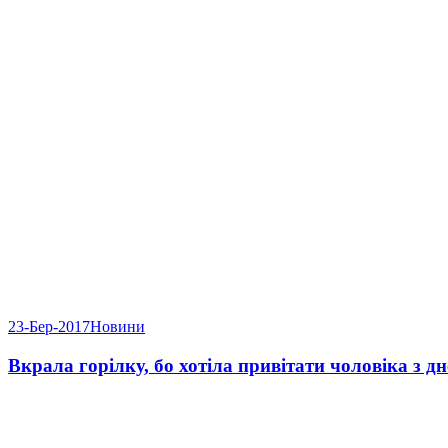
23-Бер-2017
Новини
Вкрала горілку, бо хотіла привітати чоловіка з 