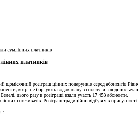
или сумлінних платників
млінних платників
вий щомісячний розіграш цінних подарунків серед абонентів Рів
ненти, котрі не боргують водоканалу за послуги з водопостачанн
лелі, цього разу в розіграші взяли участь 17 453 абоненти.
млінних споживачів. Розіграш традиційно відбувся в присутності
 :