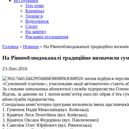
Всі рубрики
Топ-теми
Кримінал
Здоров’я
Відпочинок
Спорт
На замітку
Рекламні оголошення
Головна
»
Новини
»
На Рівнеоблводоканалі традиційно визнач
На Рівнеоблводоканалі традиційно визначили су
23-Лип-2016
20 липня відбувся черго
«Сумлінний платник», учасниками акції автоматично стають або
За словами начальника абонентної служби підприємства Олени Бе
Відтак, за даними на 1 липня комп’ютер наосліп обрав п’ять су
абонслужби підприємства.
Спеціальна комп’ютерна програма визначила імена щасливчиків
1. Гуменюк Надія Миколаїна(вул. Київська);
2. Кравчук Леся Леонтіївна (вул. Київська);
3. Кравчук Оксана Федорівна (вул. Павлюченко);
4. Савелюк Олег Юрійович (вул. Рівненська);