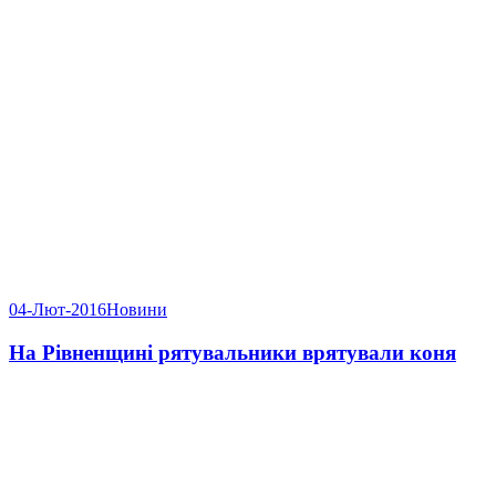
04-Лют-2016
Новини
На Рівненщині рятувальники врятували коня