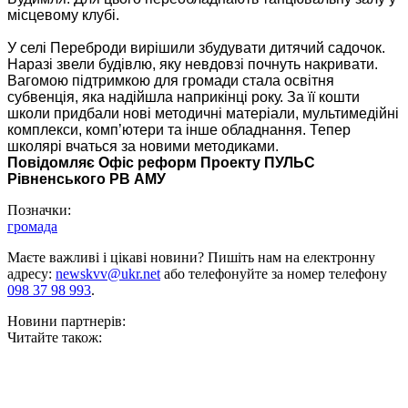
місцевому клубі.
У селі Переброди вирішили збудувати дитячий садочок.
Наразі звели будівлю, яку невдовзі почнуть накривати.
Вагомою підтримкою для громади стала освітня
субвенція, яка надійшла наприкінці року. За її кошти
школи придбали нові методичні матеріали, мультимедійні
комплекси, комп’ютери та інше обладнання. Тепер
школярі вчаться за новими методиками.
Повідомляє Офіс реформ Проекту ПУЛЬС
Рівненського РВ АМУ
Позначки:
громада
Маєте важливі і цікаві новини? Пишіть нам на електронну
адресу:
newskvv@ukr.net
або телефонуйте за номер телефону
098 37 98 993
.
Новини партнерів:
Читайте також: