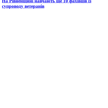
На Рівненщині навчають ще 10 фахівців із
супроводу ветеранів