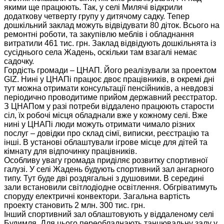
якими ще працюють. Так, у селі Милячі відкрили
додаткову четверту групу у дитячому садку. Тепер
дошкільний заклад можуть відвідувати 80 діток. Всього на
ремонтні роботи, та закупівлю меблів і обладнання
витратили 461 тис. грн. Заклад відвідують дошкільнята із
сусіднього села Жадень, оскільки там взагалі немає
садочку.
Гордість громади – ЦНАП. Його реалізували за проектом
GIZ. Нині у ЦНАПі працює двоє працівників, в окремі дні
тут можна отримати консультації пенсійників, а невдовзі
періодично проводитиме прийом державний реєстратор.
З ЦНАПом у разі потреби віддалено працюють старости
сіл, їх робочі місця обладнали вже у кожному селі. Вже
нині у ЦНАПі люди можуть отримати чимало різних
послуг – довідки про склад сімї, виписки, реєстрацію та
інші. В установі облаштували ігрове місце для дітей та
кімнату для відпочинку працівників.
Особливу увагу громада приділяє розвитку спортивної
галузі. У селі Жадень будують спортивний зал ангарного
типу. Тут буде дві роздягальні з душовими. В середині
зали встановили світлодіодне освітлення. Обгріватимуть
споруду електричні конвектори. Загальна вартість
проекту становить 2 млн. 300 тис. грн.
Інший спортивний зал облаштовують у віддаленому селі
Будимля. Для цього переобладнають танцювальну залу у