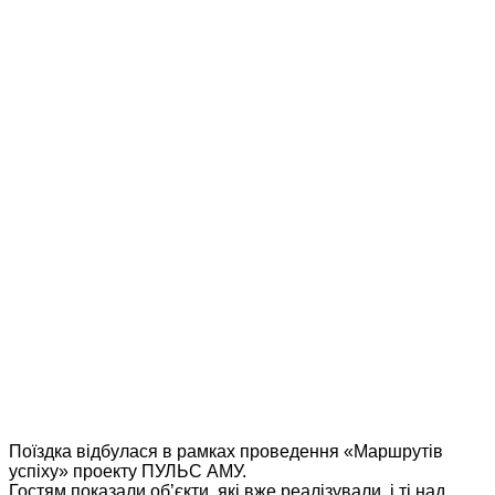
Поїздка відбулася в рамках проведення «Маршрутів
успіху» проекту ПУЛЬС АМУ.
Гостям показали об’єкти, які вже реалізували, і ті над