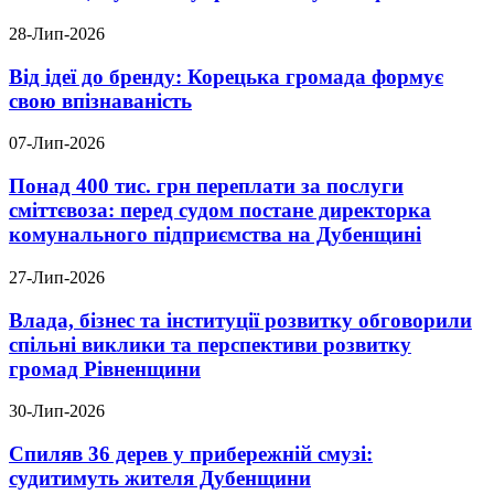
28-Лип-2026
Від ідеї до бренду: Корецька громада формує
свою впізнаваність
07-Лип-2026
Понад 400 тис. грн переплати за послуги
сміттєвоза: перед судом постане директорка
комунального підприємства на Дубенщині
27-Лип-2026
Влада, бізнес та інституції розвитку обговорили
спільні виклики та перспективи розвитку
громад Рівненщини
30-Лип-2026
Спиляв 36 дерев у прибережній смузі:
судитимуть жителя Дубенщини