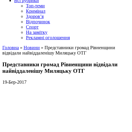
Всі рубрики
Топ-теми
Кримінал
Здоров’я
Відпочинок
Спорт
На замітку
Рекламні оголошення
Головна
»
Новини
»
Представники громад Рівненщини
відвідали найвіддаленішу Миляцьку ОТГ
Представники громад Рівненщини відвідали
найвіддаленішу Миляцьку ОТГ
19-Бер-2017