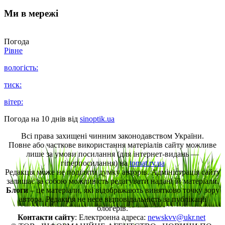
Ми в мережі
Погода
Рівне
вологість:
тиск:
вітер:
Погода на 10 днів від
sinoptik.ua
Всі права захищені чинним законодавством України.
Повне або часткове використання матеріалів сайту можливе
лише за умови посилання (для інтернет-видань —
гіперпосилання) на
tomat.rv.ua
Редакція може не поділяти думку авторів. Адміністрація сайту
залишає за собою можливість редагувати надані їй матеріали.
Блоги
– це матеріали, які відображають винятково точку зору
автора. Редакція не несе відповідальність за публікації
блогерів.
Контакти сайту
: Електронна адреса:
newskvv@ukr.net