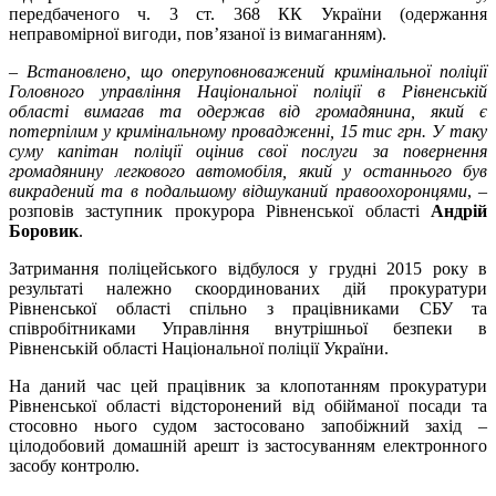
передбаченого ч. 3 ст. 368 КК України (одержання
неправомірної вигоди, пов’язаної із вимаганням).
–
Встановлено, що оперуповноважений кримінальної поліції
Головного управління Національної поліції в Рівненській
області вимагав та одержав від громадянина, який є
потерпілим у кримінальному провадженні, 15 тис грн. У таку
суму капітан поліції оцінив свої послуги за повернення
громадянину легкового автомобіля, який у останнього був
викрадений та в подальшому відшуканий правоохоронцями
, –
розповів заступник прокурора Рівненської області
Андрій
Боровик
.
Затримання поліцейського відбулося у грудні 2015 року в
результаті належно скоординованих дій прокуратури
Рівненської області спільно з працівниками СБУ та
співробітниками Управління внутрішньої безпеки в
Рівненській області Національної поліції України.
На даний час цей працівник за клопотанням прокуратури
Рівненської області відсторонений від обійманої посади та
стосовно нього судом застосовано запобіжний захід –
цілодобовий домашній арешт із застосуванням електронного
засобу контролю.