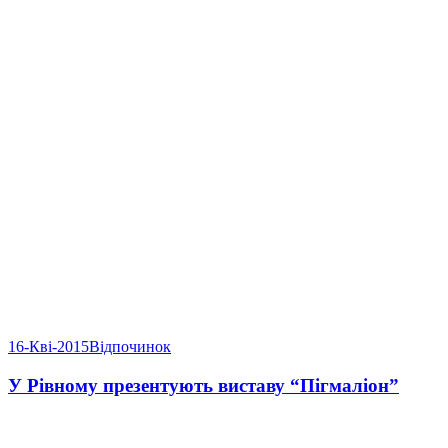
16-Кві-2015
Відпочинок
У Рівному презентують виставу “Пігмаліон”