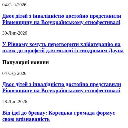
04-Сер-2026
Двоє дітей з інвалідністю достойно представили
Рівненщину на Всеукраїнському етнофестивалі
30-Лип-2026
У Рівному хочуть перетворити хліботерапію на
шлях до професії для молоді із синдромом Дауна
Популярні новини
04-Сер-2026
Двоє дітей з інвалідністю достойно представили
Рівненщину на Всеукраїнському етнофестивалі
28-Лип-2026
Від ідеї до бренду: Корецька громада формує
свою впізнаваність