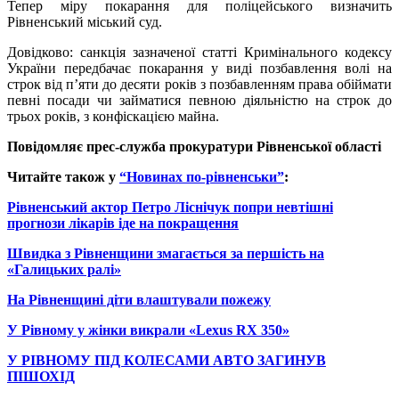
Тепер міру покарання для поліцейського визначить
Рівненський міський суд.
Довідково: санкція зазначеної статті Кримінального кодексу
України передбачає покарання у виді позбавлення волі на
строк від п’яти до десяти років з позбавленням права обіймати
певні посади чи займатися певною діяльністю на строк до
трьох років, з конфіскацією майна.
Повідомляє прес-служба прокуратури Рівненської області
Читайте також у
“Новинах по-рівненськи”
:
Рівненський актор Петро Ліснічук попри невтішні
прогнози лікарів іде на покращення
Швидка з Рівненщини змагається за першість на
«Галицьких ралі»
На Рівненщині діти влаштували пожежу
У Рівному у жінки викрали «Lexus RX 350»
У РІВНОМУ ПІД КОЛЕСАМИ АВТО ЗАГИНУВ
ПІШОХІД