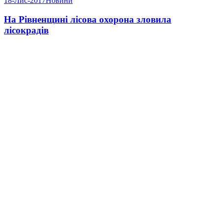
18-Лис-2017
Новини
На Рівненщині лісова охорона зловила
лісокрадів