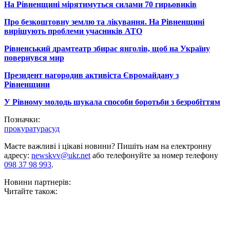
На Рівненщині мірятимуться силами 70 гирьовиків
Про безкоштовну землю та лікування. На Рівненщині
вирішують проблеми учасників АТО
Рівненський драмтеатр збирає янголів, щоб на Україну
повернувся мир
Президент нагородив активіста Євромайдану з
Рівненщини
У Рівному молодь шукала способи боротьби з безробіттям
Позначки:
прокуратура
суд
Маєте важливі і цікаві новини? Пишіть нам на електронну
адресу:
newskvv@ukr.net
або телефонуйте за номер телефону
098 37 98 993
.
Новини партнерів:
Читайте також: