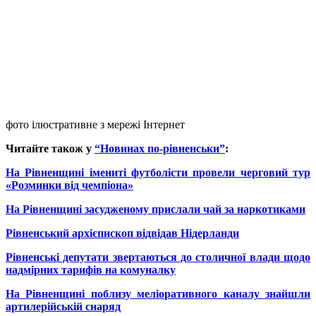
фото ілюстративне з мережі Інтернет
Читайте також у
“Новинах по-рівненськи”
:
На Рівненщині імениті футболісти провели черговий тур
«Розминки від чемпіона»
На Рівненщині засудженому прислали чай за наркотиками
Рівненський архієпископ відвідав Нідерланди
Рівненські депутати звертаються до столичної влади щодо
надмірних тарифів на комуналку
На Рівненщині поблизу меліоративного каналу знайшли
артилерійській снаряд