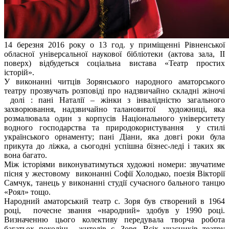
14 березня 2016 року о 13 год. у приміщенні Рівненської
обласної універсальної наукової бібліотеки (актова зала, IІ
поверх) відбудеться соціальна вистава «Театр простих
історій».
У виконанні читців Зорянського народного аматорського
театру прозвучать розповіді про надзвичайно складні жіночі
долі : пані Наталії – жінки з інвалідністю загального
захворювання, надзвичайно талановитої художниці, яка
розмалювала один з корпусів Національного університету
водного господарства та природокористування у стилі
українського орнаменту; пані Діани, яка довгі роки була
прикута до ліжка, а сьогодні успішна бізнес-леді і таких як
вона багато.
Між історіями виконуватимуться художні номери: звучатиме
пісня у жестовому виконанні Софії Холодько, поезія Вікторії
Самчук, танець у виконанні студії сучасного бального танцю
«Роял» тощо.
Народний аматорський театр с. Зоря був створений в 1964
році, почесне звання «народний» здобув у 1990 році.
Визначенню цього колективу передувала творча робота
багатьох поколінь жителів с. Зоря. Всіх учасників театру