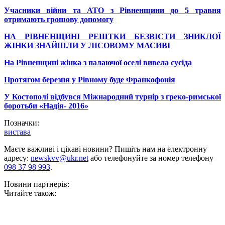
Учасники війни та АТО з Рівненщини до 5 травня
отримають грошову допомогу
НА РІВНЕНЩИНІ РЕШТКИ БЕЗВІСТИ ЗНИКЛОЇ
ЖІНКИ ЗНАЙШЛИ У ЛІСОВОМУ МАСИВІ
На Рівненщині жінка з палаючої оселі вивела сусіда
Протягом березня у Рівному буде Франкофонія
У Костополі відбувся Міжнародний турнір з греко-римської
боротьби «Надія- 2016»
Позначки:
вистава
Маєте важливі і цікаві новини? Пишіть нам на електронну
адресу:
newskvv@ukr.net
або телефонуйте за номер телефону
098 37 98 993
.
Новини партнерів:
Читайте також: