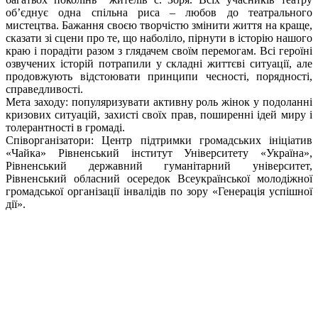
об’єднує одна спільна риса – любов до театрального
мистецтва. Бажання своєю творчістю змінити життя на краще,
сказати зі сцени про те, що наболіло, пірнути в історію нашого
краю і порадіти разом з глядачем своїм перемогам. Всі героїні
озвучених історій потрапили у складні життєві ситуації, але
продовжують відстоювати принципи чесності, порядності,
справедливості.
Мета заходу: популяризувати активну роль жінок у подоланні
кризових ситуацій, захисті своїх прав, поширенні ідей миру і
толерантності в громаді.
Співорганізатори: Центр підтримки громадських ініціатив
«Чайка» Рівненський інститут Університету «Україна»,
Рівненський державний гуманітарний університет,
Рівненський обласний осередок Всеукраїнської молодіжної
громадської організації інвалідів по зору «Генерація успішної
дії».