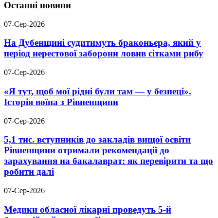
Останні новини
07-Сер-2026
На Дубенщині судитимуть браконьєра, який у
період нерестової заборони ловив сітками рибу
07-Сер-2026
«Я тут, щоб мої рідні були там — у безпеці».
Історія воїна з Рівненщини
07-Сер-2026
5,1 тис. вступників до закладів вищої освіти
Рівненщини отримали рекомендації до
зарахування на бакалаврат: як перевірити та що
робити далі
07-Сер-2026
Медики обласної лікарні проведуть 5-й