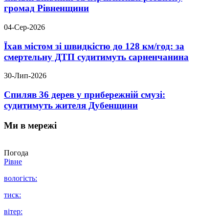
громад Рівненщини
04-Сер-2026
Їхав містом зі швидкістю до 128 км/год: за
смертельну ДТП судитимуть сарненчанина
30-Лип-2026
Спиляв 36 дерев у прибережній смузі:
судитимуть жителя Дубенщини
Ми в мережі
Погода
Рівне
вологість:
тиск:
вітер: