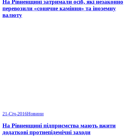
На Рівненщині затримали осіб, які незаконно
перевозили «сонячне каміння» та іноземну
валюту
21-Січ-2016
Новини
На Рівненщині підприємства мають вжити
додаткові протиепідемічні заходи