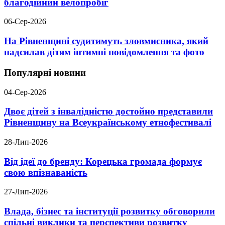
благодійний велопробіг
06-Сер-2026
На Рівненщині судитимуть зловмисника, який
надсилав дітям інтимні повідомлення та фото
Популярні новини
04-Сер-2026
Двоє дітей з інвалідністю достойно представили
Рівненщину на Всеукраїнському етнофестивалі
28-Лип-2026
Від ідеї до бренду: Корецька громада формує
свою впізнаваність
27-Лип-2026
Влада, бізнес та інституції розвитку обговорили
спільні виклики та перспективи розвитку