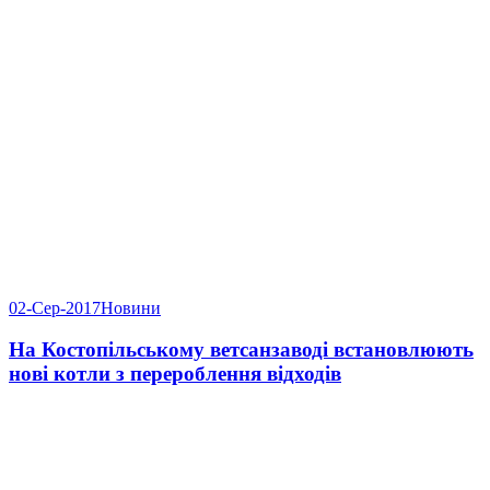
02-Сер-2017
Новини
На Костопільському ветсанзаводі встановлюють
нові котли з перероблення відходів