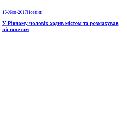
15-Жов-2017
Новини
У Рівному чоловік ходив містом та розмахував
пістолетом