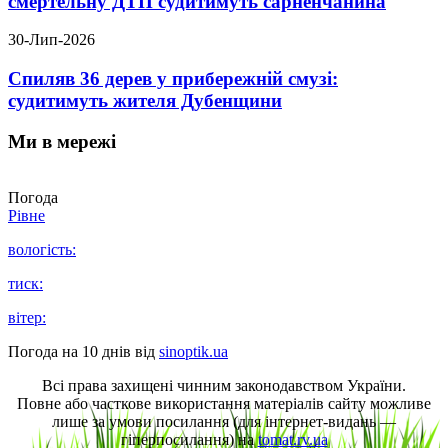
смертельну ДТП судитимуть сарненчанина
30-Лип-2026
Спиляв 36 дерев у прибережній смузі:
судитимуть жителя Дубенщини
Ми в мережі
Погода
Рівне
вологість:
тиск:
вітер:
Погода на 10 днів від
sinoptik.ua
Всі права захищені чинним законодавством України.
Повне або часткове використання матеріалів сайту можливе
лише за умови посилання (для інтернет-видань —
гіперпосилання) на
tomat.rv.ua