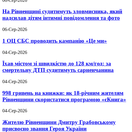
06-Сер-2026
На Рівненщині судитимуть зловмисника, який
надсилав дітям інтимні повідомлення та фото
06-Сер-2026
1 ОЦ СБС проводить кампанію «Це ми»
04-Сер-2026
Їхав містом зі швидкістю до 128 км/год: за
смертельну ДТП судитимуть сарненчанина
04-Сер-2026
998 гривень на книжки: як 18-річним жителям
Рівненщини скористатися програмою «єКнига»
04-Сер-2026
Жителю Рівненщини Дмитру Грабовському
присвоєно звання Героя України