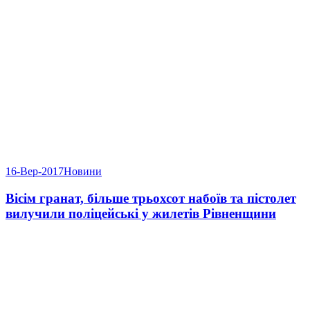
16-Вер-2017
Новини
Вісім гранат, більше трьохсот набоїв та пістолет
вилучили поліцейські у жилетів Рівненщини