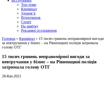
Всі рубрики
Топ-теми
Кримінал
Здоров’я
Відпочинок
Спорт
На замітку
Рекламні оголошення
Головна
»
Кримінал
»
15 тисяч гривень неправомірної вигоди
за невтручання у бізнес – на Рівненщині поліція затримала
голову ОТГ
15 тисяч гривень неправомірної вигоди за
невтручання у бізнес – на Рівненщині поліція
затримала голову ОТГ
28-Кві-2021