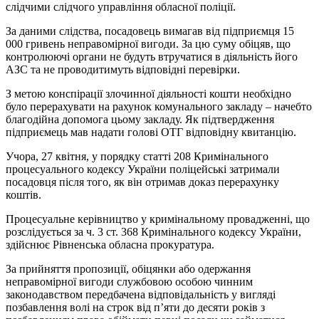
слідчими слідчого управління обласної поліції.
За даними слідства, посадовець вимагав від підприємця 15
000 гривень неправомірної вигоди. За цю суму обіцяв, що
контролюючі органи не будуть втручатися в діяльність його
АЗС та не проводитимуть відповідні перевірки.
З метою конспірації злочинної діяльності кошти необхідно
було перерахувати на рахунок комунального закладу – начебто
благодійна допомога цьому закладу. Як підтвердження
підприємець мав надати голові ОТГ відповідну квитанцію.
Учора, 27 квітня, у порядку статті 208 Кримінального
процесуального кодексу України поліцейські затримали
посадовця після того, як він отримав доказ перерахунку
коштів.
Процесуальне керівництво у кримінальному провадженні, що
розслідується за ч. 3 ст. 368 Кримінального кодексу України,
здійснює Рівненська обласна прокуратура.
За прийняття пропозиції, обіцянки або одержання
неправомірної вигоди службовою особою чинним
законодавством передбачена відповідальність у вигляді
позбавлення волі на строк від п’яти до десяти років з