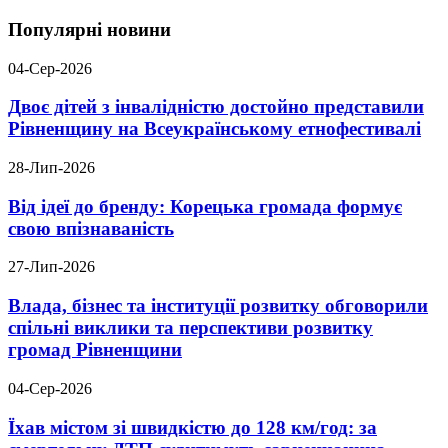
Популярні новини
04-Сер-2026
Двоє дітей з інвалідністю достойно представили
Рівненщину на Всеукраїнському етнофестивалі
28-Лип-2026
Від ідеї до бренду: Корецька громада формує
свою впізнаваність
27-Лип-2026
Влада, бізнес та інституції розвитку обговорили
спільні виклики та перспективи розвитку
громад Рівненщини
04-Сер-2026
Їхав містом зі швидкістю до 128 км/год: за