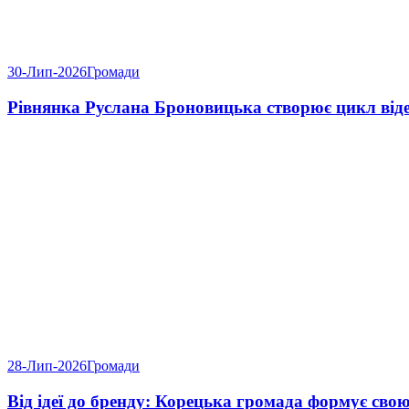
30-Лип-2026
Громади
Рівнянка Руслана Броновицька створює цикл відео
28-Лип-2026
Громади
Від ідеї до бренду: Корецька громада формує свою