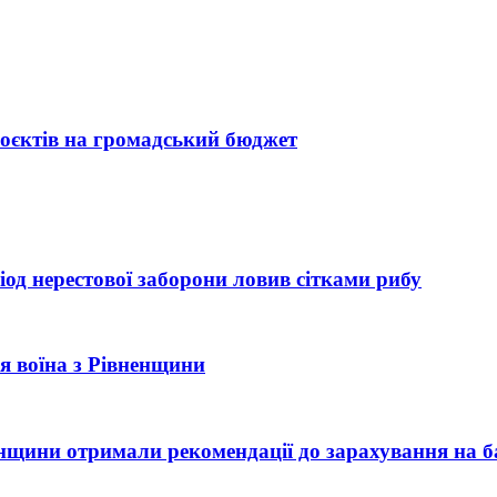
оєктів на громадський бюджет
од нерестової заборони ловив сітками рибу
рія воїна з Рівненщини
ненщини отримали рекомендації до зарахування на б