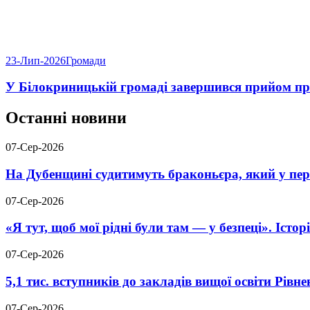
23-Лип-2026
Громади
У Білокриницькій громаді завершився прийом пр
Останні новини
07-Сер-2026
На Дубенщині судитимуть браконьєра, який у пері
07-Сер-2026
«Я тут, щоб мої рідні були там — у безпеці». Істо
07-Сер-2026
5,1 тис. вступників до закладів вищої освіти Рів
07-Сер-2026