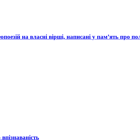
поезій на власні вірші, написані у памʼять про по
 впізнаваність