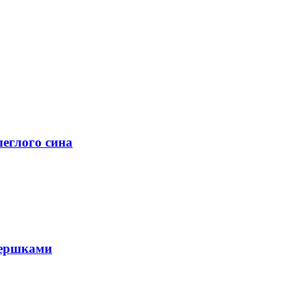
леглого сина
 вершками