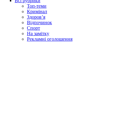
Всі рубрики
Топ-теми
Кримінал
Здоров’я
Відпочинок
Спорт
На замітку
Рекламні оголошення