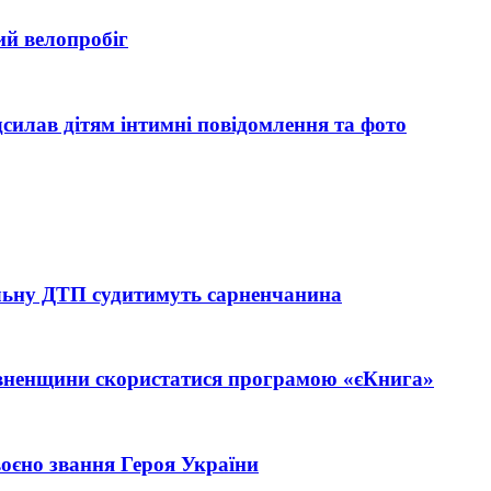
ий велопробіг
силав дітям інтимні повідомлення та фото
тельну ДТП судитимуть сарненчанина
івненщини скористатися програмою «єКнига»
єно звання Героя України