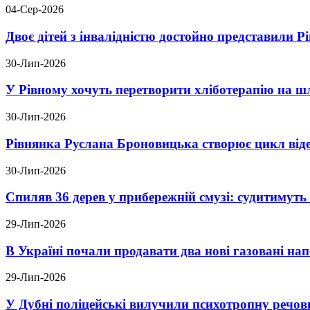
04-Сер-2026
Двоє дітей з інвалідністю достойно представили 
30-Лип-2026
У Рівному хочуть перетворити хліботерапію на шл
30-Лип-2026
Рівнянка Руслана Броновицька створює цикл відео
30-Лип-2026
Спиляв 36 дерев у прибережній смузі: судитимут
29-Лип-2026
В Україні почали продавати два нові газовані на
29-Лип-2026
У Дубні поліцейські вилучили психотропну речов