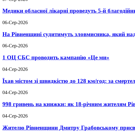
Медики обласної лікарні проведуть 5-й благодійн
06-Сер-2026
На Рівненщині судитимуть зловмисника, який над
06-Сер-2026
1 ОЦ СБС проводить кампанію «Це ми»
04-Сер-2026
Їхав містом зі швидкістю до 128 км/год: за смер
04-Сер-2026
998 гривень на книжки: як 18-річним жителям Р
04-Сер-2026
Жителю Рівненщини Дмитру Грабовському присво