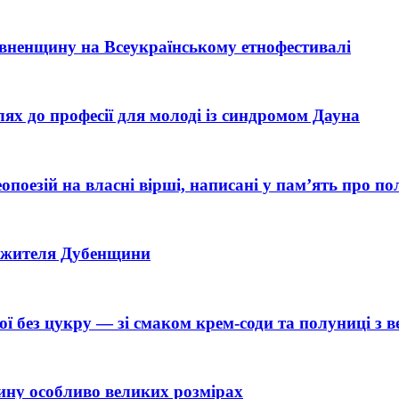
Рівненщину на Всеукраїнському етнофестивалі
ях до професії для молоді із синдромом Дауна
поезій на власні вірші, написані у памʼять про по
ь жителя Дубенщини
пої без цукру — зі смаком крем-соди та полуниці з
ину особливо великих розмірах