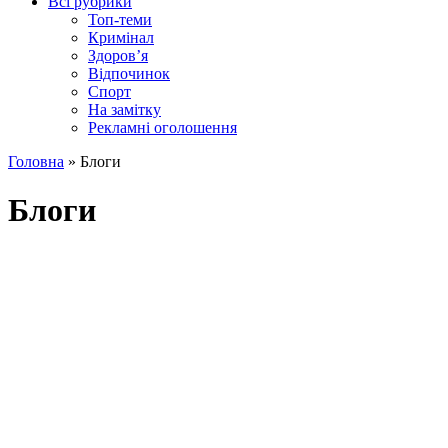
Всі рубрики
Топ-теми
Кримінал
Здоров’я
Відпочинок
Спорт
На замітку
Рекламні оголошення
Головна
»
Блоги
Блоги