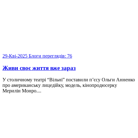
29-Кві-2025
Блоги
переглядів: 76
Живи своє життя вже зараз
У столичному театрі “Вільні” поставили п’єсу Ольги Анненко
про американську лицедійку, модель, кінопродюсерку
Мерилін Монро....