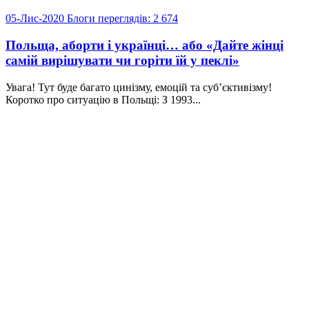
05-Лис-2020
Блоги
переглядів: 2 674
Польща, аборти і українці… або «Дайте жінці
самій вирішувати чи горіти їй у пеклі»
Увага! Тут буде багато цинізму, емоцій та суб’єктивізму!
Коротко про ситуацію в Польщі: З 1993...