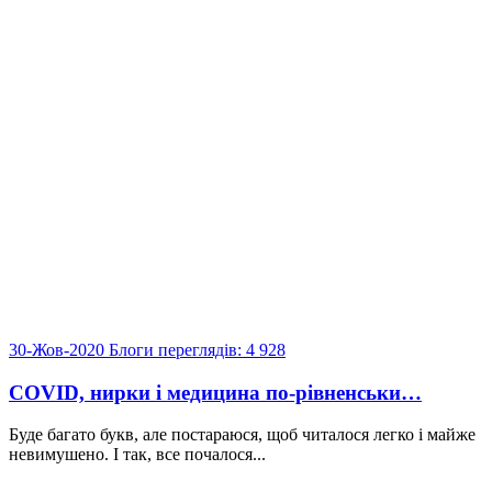
30-Жов-2020
Блоги
переглядів: 4 928
COVID, нирки і медицина по-рівненськи…
Буде багато букв, але постараюся, щоб читалося легко і майже
невимушено. І так, все почалося...