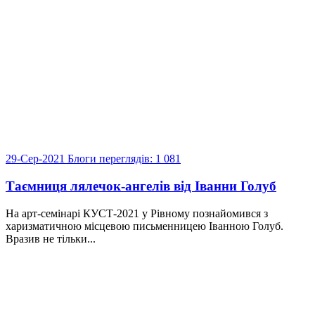
29-Сер-2021
Блоги
переглядів: 1 081
Таємниця лялечок-ангелів від Іванни Голуб
На арт-семінарі КУСТ-2021 у Рівному познайомився з
харизматичною місцевою письменницею Іванною Голуб.
Вразив не тільки...