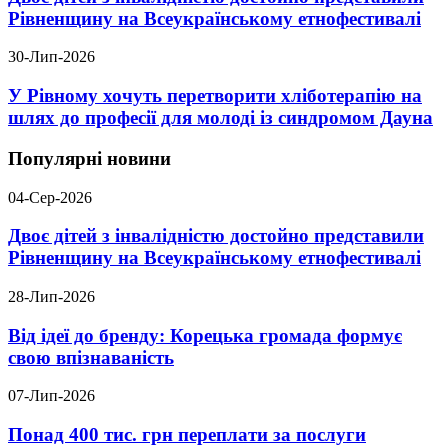
Рівненщину на Всеукраїнському етнофестивалі
30-Лип-2026
У Рівному хочуть перетворити хліботерапію на
шлях до професії для молоді із синдромом Дауна
Популярні новини
04-Сер-2026
Двоє дітей з інвалідністю достойно представили
Рівненщину на Всеукраїнському етнофестивалі
28-Лип-2026
Від ідеї до бренду: Корецька громада формує
свою впізнаваність
07-Лип-2026
Понад 400 тис. грн переплати за послуги