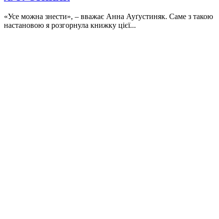
«Усе можна знести», ‒ вважає Анна Ауґустиняк. Саме з такою
настановою я розгорнула книжку цієї...