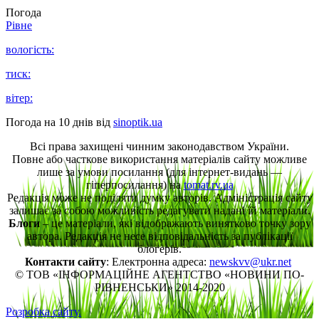
Погода
Рівне
вологість:
тиск:
вітер:
Погода на 10 днів від
sinoptik.ua
Всі права захищені чинним законодавством України.
Повне або часткове використання матеріалів сайту можливе
лише за умови посилання (для інтернет-видань —
гіперпосилання) на
tomat.rv.ua
Редакція може не поділяти думку авторів. Адміністрація сайту
залишає за собою можливість редагувати надані їй матеріали.
Блоги
– це матеріали, які відображають винятково точку зору
автора. Редакція не несе відповідальність за публікації
блогерів.
Контакти сайту
: Електронна адреса:
newskvv@ukr.net
© ТОВ «ІНФОРМАЦІЙНЕ АГЕНТСТВО «НОВИНИ ПО-
РІВНЕНСЬКИ» 2014-2020
Розробка сайту.