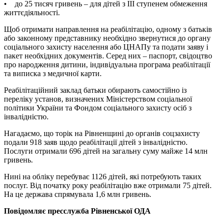
• до 25 тисяч гривень – для дітей з ІІІ ступенем обмеження
життєдіяльності.
Щоб отримати направлення на реабілітацію, одному з батьків
або законному представнику необхідно звернутися до органу
соціального захисту населення або ЦНАПу та подати заяву і
пакет необхідних документів. Серед них – паспорт, свідоцтво
про народження дитини, індивідуальна програма реабілітації
та виписка з медичної карти.
Реабілітаційний заклад батьки обирають самостійно із
переліку установ, визначених Міністерством соціальної
політики України та Фондом соціального захисту осіб з
інвалідністю.
Нагадаємо, що торік на Рівненщині до органів соцзахисту
подали 918 заяв щодо реабілітації дітей з інвалідністю.
Послуги отримали 696 дітей на загальну суму майже 14 млн
гривень.
Нині на обліку перебуває 1126 дітей, які потребують таких
послуг. Від початку року реабілітацію вже отримали 75 дітей.
На це держава спрямувала 1,6 млн гривень.
Повідомляє пресслужба Рівненської ОДА