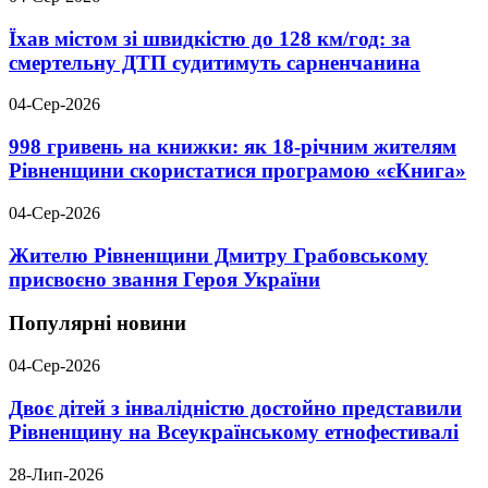
Їхав містом зі швидкістю до 128 км/год: за
смертельну ДТП судитимуть сарненчанина
04-Сер-2026
998 гривень на книжки: як 18-річним жителям
Рівненщини скористатися програмою «єКнига»
04-Сер-2026
Жителю Рівненщини Дмитру Грабовському
присвоєно звання Героя України
Популярні новини
04-Сер-2026
Двоє дітей з інвалідністю достойно представили
Рівненщину на Всеукраїнському етнофестивалі
28-Лип-2026