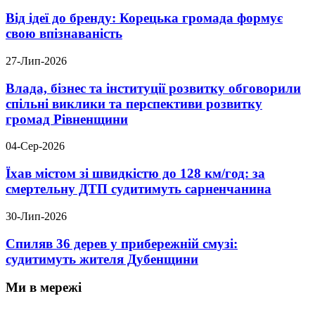
Від ідеї до бренду: Корецька громада формує
свою впізнаваність
27-Лип-2026
Влада, бізнес та інституції розвитку обговорили
спільні виклики та перспективи розвитку
громад Рівненщини
04-Сер-2026
Їхав містом зі швидкістю до 128 км/год: за
смертельну ДТП судитимуть сарненчанина
30-Лип-2026
Спиляв 36 дерев у прибережній смузі:
судитимуть жителя Дубенщини
Ми в мережі