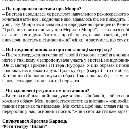
– Як народилася вистава про Монро?
– Вистава народилась як результат навчального режисерського 
хочеться взяти все і водночас ніщо, здавалось би, не підходить.
you”, яку Монро заспівала на дні народження президента Кеннеді
“Треба поставити виставу про Мерилін Монро”, – сказала я собі
сказано і знято дуже багато, а про її смерть, навколо котрої дос
вивчаючи постать цієї дивовижної жінки, я зрозуміла, що хочу п
– Які труднощі виникали при постановці матеріалу?
– Після затвердження головної героїні (головна героїня вистави
ніхто з тих, кому я запропонувала участь у виставі, не відмов
Юніс, містера Грінсена і Пітера Лоуфорда. У цих образах є поє
чоловіки, несправжні друзі. Щодо кур’єра (смерті) – то це образ
Катериною Скічко ми шукали образ. Тож жінка-курʼєр – «смерть» 
гірко, і солодко, і поплакати, і поржати.
– Чи задоволені результатом постановки?
– Вистава вийшла і вийшла дуже хороша. Люблю її, люблю своїх а
кожного образу. Мені подобається естетика вистави – чорно-біли
певний присмак та післясмак. Ми хотіли, щоб наш глядач під час
переростає у наш основний посил: “живи своє життя вже зараз”
Спілкувався Ярослав Карпець
Фото театру “Вільні”