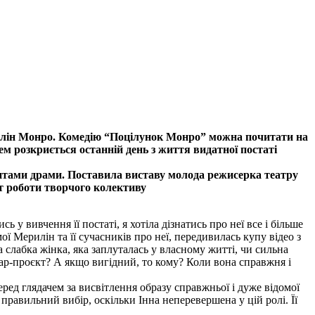
рилін Монро. Комедію “Поцілунок Монро” можна почитати на
ем розкриється останній день з життя видатної постаті
ментами драми. Поставила виставу молода режисерка театру
т роботи творчого колективу
 вивчення її постаті, я хотіла дізнатись про неї все і більше
ої Мерилін та її сучасників про неї, передивилась купу відео з
а слабка жінка, яка заплуталась у власному житті, чи сильна
іар-проєкт? А якщо вигідний, то кому? Коли вона справжня і
ред глядачем за висвітлення образу справжньої і дуже відомої
 правильний вибір, оскільки Інна неперевершена у цій ролі. Її