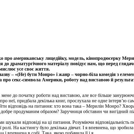
нко про американську лицедійку, модель, кінопродюсерку Ме
ія до драматургічного матеріалу повідує нам, що перед глядач
смислює усе своє життя.
назву – «(Не) бути Монро» і жанр – чорно-біла комедія з еле
а про секс-символа Америки, роботу над виставою й результа
не до початку роботи над виставою, але все більше занурюючись у
про неї, придбала декілька книг, прослухала не одне інтерв’ю сам
знайти відповідь на питання: хто вона така – Мерилін Монро? Хвор
 за добре продуманим образом? Заручниця обставин чи вигідний п
 шукали відповіді на ці питання. Розуміючи відповідальність пе
олі. На кастингу було декілька дівчат. І я впевнена, що зробила
і впевнена в собі. Така, якою побачила її і я.