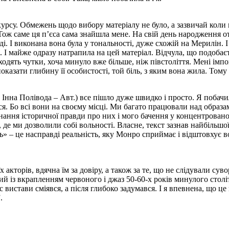
курсу. Обмежень щодо вибору матеріалу не було, а зазвичай коли
 Тож саме ця п’єса сама знайшла мене. На свій день народження отр
. І виконана вона була у тональності, дуже схожій на Мерилін. І 
. І майже одразу натрапила на цей матеріал. Відчула, що подобає
і ходять чутки, хоча минуло вже більше, ніж півстоліття. Мені імпон
оказати глибину її особистості, той біль, з яким вона жила. Тому
 Інна Полівода – Авт.) все пішло дуже швидко і просто. Я побачи
ився. Бо всі вони на своєму місці. Ми багато працювали над обра
днання історичної правди про них і мого бачення у концентровано
, де ми дозволили собі вольності. Власне, текст зазнав найбільшої
– це насправді реальність, яку Монро сприймає і відштовхує водн
кторів, вдячна їм за довіру, а також за те, що не слідували сув
й із вкрапленням червоного і джаз 50-60-х років минулого століт
 вистави сміявся, а після глибоко задумався. І я впевнена, що це
.