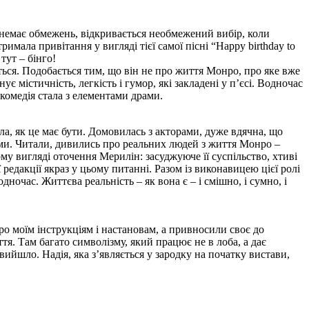
 немає обмежень, відкривається необмежений вибір, коли
имала привітання у вигляді тієї самої пісні “Happy birthday to
тут – бінго!
ться. Подобається тим, що він не про життя Монро, про яке вже
ує містичність, легкість і гумор, які закладені у п’єсі. Водночас
 комедія стала з елементами драми.
ла, як це має бути. Домовилась з акторами, дуже вдячна, що
зами. Читали, дивились про реальних людей з життя Монро –
му вигляді оточення Мерилін: засуджуюче її суспільство, хтиві
 редакції якраз у цьому питанні. Разом із виконавицею цієї ролі
очас. Життєва реальність – як вона є – і смішно, і сумно, і
оро моїм інструкціям і настановам, а привносили своє до
тя. Там багато символізму, який працює не в лоба, а дає
 вийшло. Надія, яка з’являється у зародку на початку вистави,