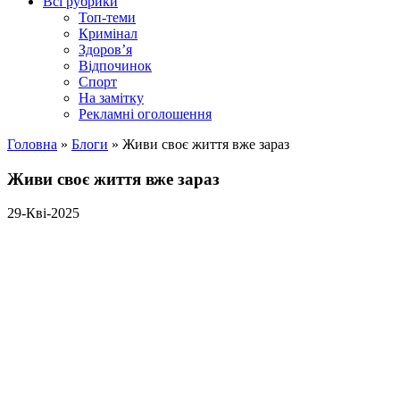
Всі рубрики
Топ-теми
Кримінал
Здоров’я
Відпочинок
Спорт
На замітку
Рекламні оголошення
Головна
»
Блоги
»
Живи своє життя вже зараз
Живи своє життя вже зараз
29-Кві-2025