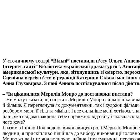
У столичному театрі “Вільні” поставили п’єсу Ольги Анне
Інтернет-сайті “Бібліотека української драматургії”. Анотац
американської культури, яка, зіткнувшись зі смертю, перео
Сценічна версія п’єси в редакції Катерини Скічко має іншу 
Анна Глуховцова. З пані Анною поспілкувалися після дійств
– Чи цікавилися Мерилін Монро до постановки вистави?
– Не можу сказати, що постать Мерилін Монро сильно цікавила ме
й більше. Я переглянула як документальні, так і художні фільми 
розбором мови її тіла та міміки. І все сильніше мені хотілось 
пані, яка свідомо закрила себе справжню від світу і сховалась
чого хоче?
І разом з Інною Поліводою, виконавицею ролі Мерилін Монро ми
людини, я прискіпливо підійшла до вибору виконавиці головної р
Монро жива і штучна водночас, наївна і прагматична, перелякана 