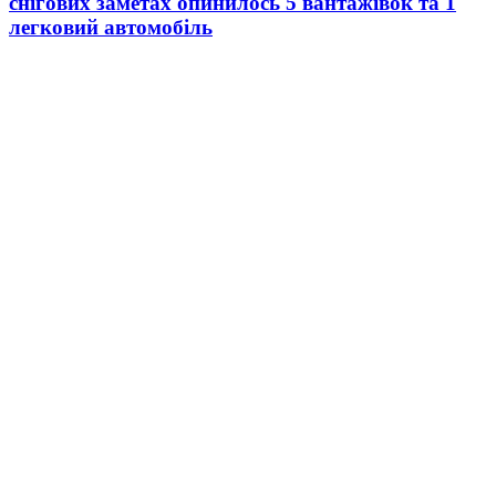
снігових заметах опинилось 5 вантажівок та 1
легковий автомобіль