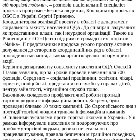
від торгівлі людьми
», – розповів національний спеціаліст
проектів програми «Безпека людини», Координатор проектів
ОБСЄ в Україні Сергій Гриненко.
Координатором реалізації проєкту в області є департамент
соціального захисту населення ОДА. До співпраці залучалися
як представники влади, так і неурядові організації. Такою на
Рівненщині є ГО «Центр підтримки громадських ініціатив
«Чайка». Її представники впродовж усього проєкту активно
долучалися до створення координаційних рад в області,
проводили навчання, а також організовували інформаційні
акції.
Керівник департаменту соцзахисту населення ОДА Олексій
Шамак зазначив, що за 5 років провели навчання для 700
фахівців. Серед них – соціальні працівники, освітяни, лікарі,
юристи, поліцейські, представники служби у справах дітей,
центру зайнятості, міграційної служби тощо.
Важливою складовою профілактичної роботи протидії
торгівлі людьми є інформаційна робота. Зокрема, були
проведені близько 10 таких кампаній. До Європейського дня з
протидії торгівлі людьми тривала інформаційна кампанія
«Спільними зусиллями проти торгівлі людьми в Україні». У її
рамках інформували населення та подорожуючих про
проблему торгівлі людьми, ризики нелегального
працевлаштування, правила безпечної міграційної поведінки,
контакти організацій, що працюють у сфері протидії торгівлі