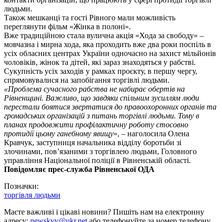
людьми.
Також мешканці та гості Рівного мали можливість
переглянути фільм «Жінка в полоні».
Вже традиційною стала вулична акція «Хода за свободу» –
мовчазна і мирна хода, яка проходить вже два роки поспіль в
усіх обласних центрах України одночасно на захист мільйонів
чоловіків, жінок та дітей, які зараз знаходяться у рабстві.
Сукупність усіх заходів у рамках проєкту, в першу чергу,
спрямовувалися на запобігання торгівлі людьми.
«Проблема сучасного рабства не набирає обертів на
Рівненщині. Важливо, що завдяки спільним зусиллям люди
перестали боятися звертатися до правоохоронних органів та
громадських організацій з питань торгівлі людьми. Тому в
планах продовжити профілактичну роботу стосовно
протидії цьому ганебному явищу
», – наголосила Олена
Кравчук, заступниця начальника відділу боротьби зі
злочинами, пов’язаними з торгівлею людьми, Головного
управління Національної поліції в Рівненській області.
Повідомляє прес-служба Рівненської ОДА
Позначки:
торгівля людьми
Маєте важливі і цікаві новини? Пишіть нам на електронну
адресу:
newskvv@ukr.net
або телефонуйте за номер телефону