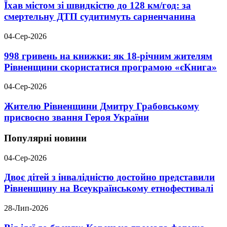
Їхав містом зі швидкістю до 128 км/год: за
смертельну ДТП судитимуть сарненчанина
04-Сер-2026
998 гривень на книжки: як 18-річним жителям
Рівненщини скористатися програмою «єКнига»
04-Сер-2026
Жителю Рівненщини Дмитру Грабовському
присвоєно звання Героя України
Популярні новини
04-Сер-2026
Двоє дітей з інвалідністю достойно представили
Рівненщину на Всеукраїнському етнофестивалі
28-Лип-2026