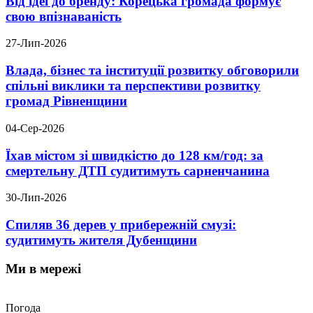
Від ідеї до бренду: Корецька громада формує
свою впізнаваність
27-Лип-2026
Влада, бізнес та інституції розвитку обговорили
спільні виклики та перспективи розвитку
громад Рівненщини
04-Сер-2026
Їхав містом зі швидкістю до 128 км/год: за
смертельну ДТП судитимуть сарненчанина
30-Лип-2026
Спиляв 36 дерев у прибережній смузі:
судитимуть жителя Дубенщини
Ми в мережі
Погода