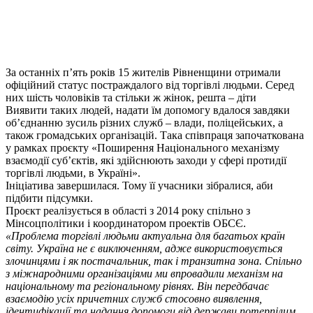
За останніх п’ять років 15 жителів Рівненщини отримали
офіційний статус постраждалого від торгівлі людьми. Серед
них шість чоловіків та стільки ж жінок, решта – діти
Виявити таких людей, надати їм допомогу вдалося завдяки
об’єднанню зусиль різних служб – влади, поліцейських, а
також громадських організацій. Така співпраця започаткована
у рамках проєкту «Поширення Національного механізму
взаємодії суб’єктів, які здійснюють заходи у сфері протидії
торгівлі людьми, в Україні».
Ініціатива завершилася. Тому її учасники зібралися, аби
підбити підсумки.
Проєкт реалізується в області з 2014 року спільно з
Мінсоцполітики і координатором проектів ОБСЄ.
«Проблема торгівлі людьми актуальна для багатьох країн
світу. Україна не є виключенням, адже використовується
злочинцями і як постачальник, так і транзитна зона. Спільно
з міжнародними організаціями ми впровадили механізм на
національному та регіональному рівнях. Він передбачає
взаємодію усіх причетних служб стосовно виявлення,
ідентифікації та надання допомоги від держави потерпілим