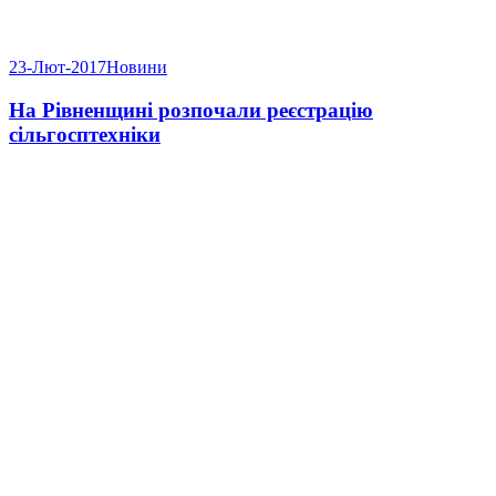
23-Лют-2017
Новини
На Рівненщині розпочали реєстрацію
сільгосптехніки