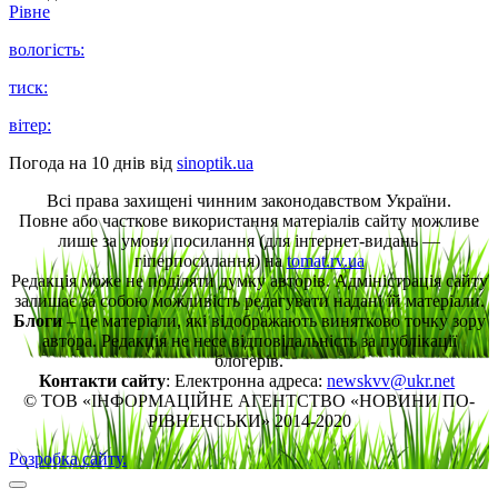
Рівне
вологість:
тиск:
вітер:
Погода на 10 днів від
sinoptik.ua
Всі права захищені чинним законодавством України.
Повне або часткове використання матеріалів сайту можливе
лише за умови посилання (для інтернет-видань —
гіперпосилання) на
tomat.rv.ua
Редакція може не поділяти думку авторів. Адміністрація сайту
залишає за собою можливість редагувати надані їй матеріали.
Блоги
– це матеріали, які відображають винятково точку зору
автора. Редакція не несе відповідальність за публікації
блогерів.
Контакти сайту
: Електронна адреса:
newskvv@ukr.net
© ТОВ «ІНФОРМАЦІЙНЕ АГЕНТСТВО «НОВИНИ ПО-
РІВНЕНСЬКИ» 2014-2020
Розробка сайту.