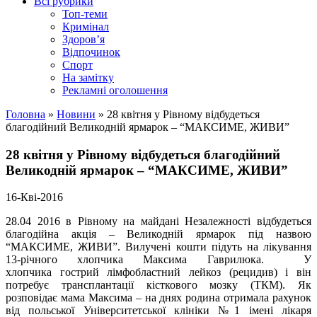
Всі рубрики
Топ-теми
Кримінал
Здоров’я
Відпочинок
Спорт
На замітку
Рекламні оголошення
Головна
»
Новини
»
28 квітня у Рівному відбудеться
благодійний Великодній ярмарок – “МАКСИМЕ, ЖИВИ”
28 квітня у Рівному відбудеться благодійний
Великодній ярмарок – “МАКСИМЕ, ЖИВИ”
16-Кві-2016
28.04 2016 в Рівному на майдані Незалежності відбудеться
благодійна акція – Великодній ярмарок під назвою
“МАКСИМЕ, ЖИВИ”. Вилучені кошти підуть на лікування
13-річного хлопчика Максима Гаврилюка. У
хлопчика гострий лімфобластний лейкоз (рецидив) і він
потребує трансплантації кісткового мозку (ТКМ). Як
розповідає мама Максима – на днях родина отримала рахунок
від польської Університетської клініки №1 імені лікаря