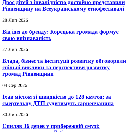
Двоє дітей з інвалідністю достойно представили
Рівненщину на Всеукраїнському етнофестивалі
28-Лип-2026
Від ідеї до бренду: Корецька громада формує
свою впізнаваність
27-Лип-2026
Влада, бізнес та інституції розвитку обговорили
спільні виклики та перспективи розвитку
громад Рівненщини
04-Сер-2026
Їхав містом зі швидкістю до 128 км/год: за
смертельну ДТП судитимуть сарненчанина
30-Лип-2026
Спиляв 36 дерев у прибережній смузі: