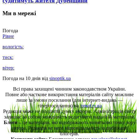
судитимуть жителя Дубенщини
Ми в мережі
Погода
Рівне
вологість:
тиск:
вітер:
Погода на 10 днів від
sinoptik.ua
Всі права захищені чинним законодавством України.
Повне або часткове використання матеріалів сайту можливе
лише за умови посилання (для інтернет-видань —
гіперпосилання) на
tomat.rv.ua
Редакція може не поділяти думку авторів. Адміністрація сайту
залишає за собою можливість редагувати надані їй матеріали.
Блоги
– це матеріали, які відображають винятково точку зору
автора. Редакція не несе відповідальність за публікації
блогерів.