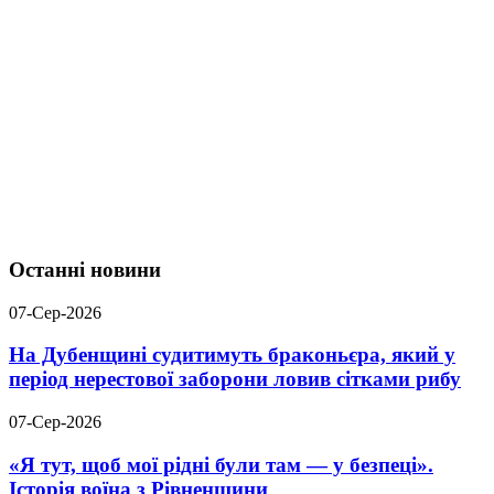
Останні новини
07-Сер-2026
На Дубенщині судитимуть браконьєра, який у
період нерестової заборони ловив сітками рибу
07-Сер-2026
«Я тут, щоб мої рідні були там — у безпеці».
Історія воїна з Рівненщини