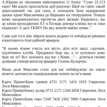
А.Юраша на лікування хіміотерапією (1 блок): “Суму 22.213
євро! Ми вдало проплатили цей рахунок! Щоб не гаяти такий
дорогоцінний час для сина, в понеділок були відправлені
зразки крові Максимчика до Варшави на типірування
. Пошук
може продовжуватись протягом двох місяців. Надіємось, що
до кінця проходження ХТ в Польщі донора клініка все ж таки
підшукає! А далі ТКМ!!! На яку, коштів майже немає.”
Саме для того аби зібрати кошти родина та небайдужі рівняни
влаштовують благодійний ярмарок.
“В ньому візьме участь все місто, діти всіх шкіл, садочків,
підліткових клубів. Продавати буде що, а от купувати кому
буде чи ні? Все залежить від нас з Вами…” – ділиться своїми
думками співорганізатор ярмарку Галина Кухарчук.
Якщо доля Максима стала для вас небайдужою ви також
можете допомогли перерахувавши кошти на ім’я мами.
Карта ПриватБанк гривня 4731 2171 1416 1019 Гаврилюк
Леся Миколаївна
Карта ПриватБанку долар 4731 2171 1244 4458 Гаврилюк Леся
Миколаївна
Карта ПриватБанк євро 5168 7420 2262 5960 Гаврилюк Леся
Миколаївна