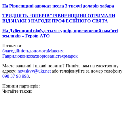
На Рівненщині адвокат несла 3 тисячі доларів хабара
ТРИДЦЯТЬ “ОПЕРІВ” РІВНЕНЩИНИ ОТРИМАЛИ
ВІДЗНАКИ З НАГОДИ ПРОФЕСІЙНОГО СВЯТА
На Дубенщині відбудеться турнір, присвячений пам’яті
земляків – Героїв АТО
Позначки:
благодійність
допомога
Максим
Гаврилюк
онкозахворюваність
ярмарок
Маєте важливі і цікаві новини? Пишіть нам на електронну
адресу:
newskvv@ukr.net
або телефонуйте за номер телефону
098 37 98 993
.
Новини партнерів:
Читайте також: