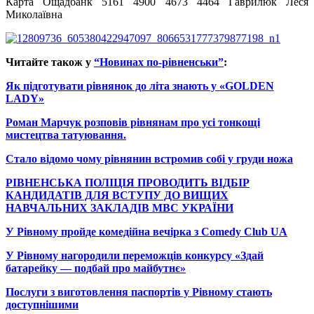
Карта Ощадбанк 5161 4900 4673 4464 Гаврилюк Леся
Миколаївна
Читайте також у
“Новинах по-рівненськи”
:
Як підготувати рівнянок до літа знають у «GOLDEN
LADY»
Роман Марчук розповів рівнянам про усі тонкощі
мистецтва татуювання.
Стало відомо чому рівнянин встромив собі у груди ножа
РІВНЕНСЬКА ПОЛІЦІЯ ПРОВОДИТЬ ВІДБІР
КАНДИДАТІВ ДЛЯ ВСТУПУ ДО ВИЩИХ
НАВЧАЛЬНИХ ЗАКЛАДІВ МВС УКРАЇНИ
У Рівному пройде комедійна вечірка з Comedy Club UA
У Рівному нагородили переможців конкурсу «Здай
батарейку — подбай про майбутнє»
Послуги з виготовлення паспортів у Рівному стають
доступнішими