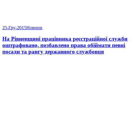
25-Гру-2015
Новини
На Рівненщині працівника реєстраційної служби
оштрафовано, позбавлено права обіймати певні
посади та рангу державного службовця