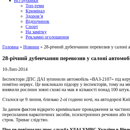
Всі рубрики
Топ-теми
Кримінал
Здоров’я
Відпочинок
Спорт
На замітку
Рекламні оголошення
Головна
»
Новини
»
28-річний дубенчанин перевозив у салоні 
28-річний дубенчанин перевозив у салоні автомоб
10-Лип-2014
Інспектори ДПС ДАІ зупинили автомобіль «ВАЗ-2107» під керув
помітно нервує. Це викликало підозру у інспекторів, тому на м
виявили рослини зовні схожі на мак в кількості понад 100 штук
Сталося це 9 липня, близько 2-ої години ночі, на автодорозі Ки
За даним фактом відкрито кримінальне провадження за частиною
пересилання наркотичних засобів, психотропних речовин або їх а
строк. Триває слідство.
Про це повідомляє прес-служба УДАІ УМВС України в Рівне