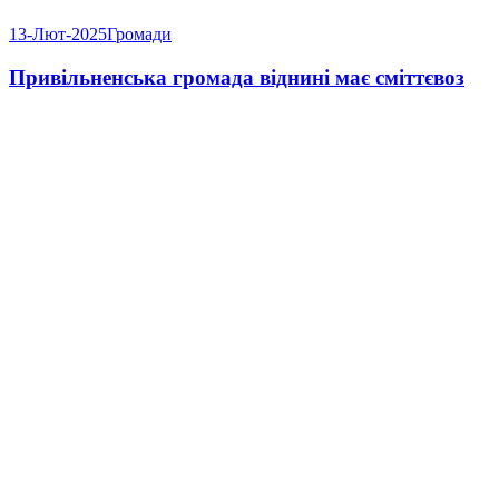
13-Лют-2025
Громади
Привільненська громада віднині має сміттєвоз