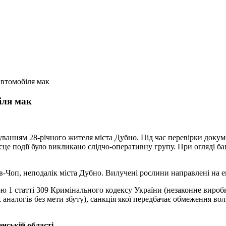
автомобіля мак
іля мак
анням 28-річного жителя міста Дубно. Під час перевірки докум
ісце події було викликано слідчо-оперативну групу. При огляді 
.
їв-Чоп, неподалік міста Дубно. Вилучені рослини направлені на е
 1 статті 309 Кримінального кодексу України (незаконне виробн
налогів без мети збуту), санкція якої передбачає обмеження волі
нській області