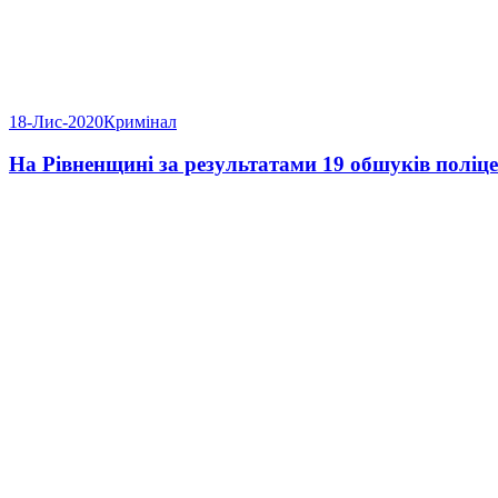
18-Лис-2020
Кримінал
На Рівненщині за результатами 19 обшуків полі