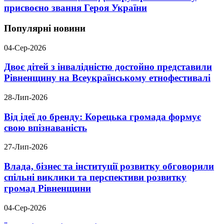
присвоєно звання Героя України
Популярні новини
04-Сер-2026
Двоє дітей з інвалідністю достойно представили
Рівненщину на Всеукраїнському етнофестивалі
28-Лип-2026
Від ідеї до бренду: Корецька громада формує
свою впізнаваність
27-Лип-2026
Влада, бізнес та інституції розвитку обговорили
спільні виклики та перспективи розвитку
громад Рівненщини
04-Сер-2026