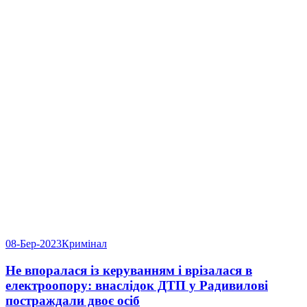
08-Бер-2023
Кримінал
Не впоралася із керуванням і врізалася в
електроопору: внаслідок ДТП у Радивилові
постраждали двоє осіб