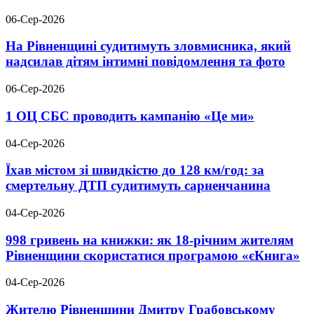
06-Сер-2026
На Рівненщині судитимуть зловмисника, який
надсилав дітям інтимні повідомлення та фото
06-Сер-2026
1 ОЦ СБС проводить кампанію «Це ми»
04-Сер-2026
Їхав містом зі швидкістю до 128 км/год: за
смертельну ДТП судитимуть сарненчанина
04-Сер-2026
998 гривень на книжки: як 18-річним жителям
Рівненщини скористатися програмою «єКнига»
04-Сер-2026
Жителю Рівненщини Дмитру Грабовському