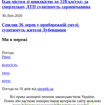
Їхав містом зі швидкістю до 128 км/год: за
смертельну ДТП судитимуть сарненчанина
30-Лип-2026
Спиляв 36 дерев у прибережній смузі:
судитимуть жителя Дубенщини
Ми в мережі
Погода
Рівне
вологість:
тиск:
вітер:
Погода на 10 днів від
sinoptik.ua
Всі права захищені чинним законодавством України.
Повне або часткове використання матеріалів сайту можливе