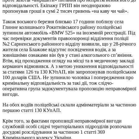
відповідальності. Екіпажу ГРПП він неодноразово
пропонував гроші в сумі 2 тисяч гривень «на каву чи чай».
Також восьмого березня близько 17 години поблизу села
Глинне колишнього Рокитнівського району поліцейські
зупинили автомобіль «BMW 525» на іноземній реєстрації. Під
час перевірки документів правоохоронці відділення поліції
№2 Сарненського районного відділу виявили, що у 28-річного
жителя села Блажове відсутнє посвідчення водія, а за
зовнішніми ознаками він був у стані алкогольного сп’яніння.
Втім, від проходження огляду на місці та в медичному закладі
керманич відмовився. А з метою уникнення відповідальності
за статями 126 та 130 КУпАП, він запропонував поліцейським
100 доларів США. Не зупинило чоловіка і попередження про
кримінальну відповідальність за такі дії, тож слідчо-
оперативна група задокументувала пропозицію неправомірної
вигоди.
На обох водіїв поліцейські склали адмінматеріали за частиною
першою статті 130 КУпАП.
Крім того, за фактами пропозиції неправомірної вигоди
службовій особі слідчі територіальних підрозділів розпочали
досудові розслідування за частиною 1 статті 369
Кримінального кодексу України.