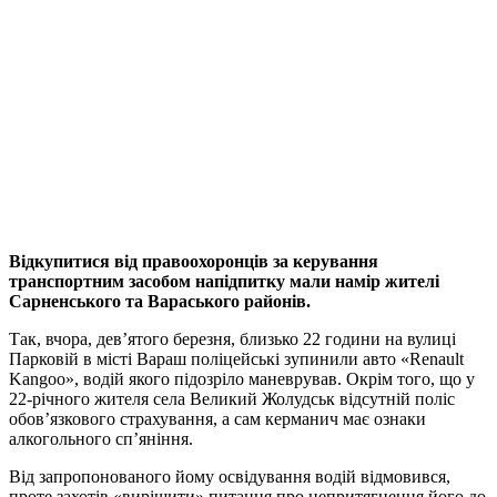
Відкупитися від правоохоронців за керування
транспортним засобом напідпитку мали намір жителі
Сарненського та Вараського районів.
Так, вчора, дев’ятого березня, близько 22 години на вулиці
Парковій в місті Вараш поліцейські зупинили авто «Renault
Kangoo», водій якого підозріло маневрував. Окрім того, що у
22-річного жителя села Великий Жолудськ відсутній поліс
обов’язкового страхування, а сам керманич має ознаки
алкогольного сп’яніння.
Від запропонованого йому освідування водій відмовився,
проте захотів «вирішити» питання про непритягнення його до