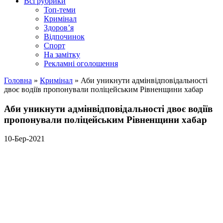
Всі рубрики
Топ-теми
Кримінал
Здоров’я
Відпочинок
Спорт
На замітку
Рекламні оголошення
Головна
»
Кримінал
»
Аби уникнути адмінвідповідальності
двоє водіїв пропонували поліцейським Рівненщини хабар
Аби уникнути адмінвідповідальності двоє водіїв
пропонували поліцейським Рівненщини хабар
10-Бер-2021