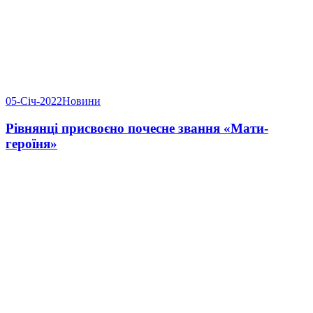
05-Січ-2022
Новини
Рівнянці присвоєно почесне звання «Мати-
героїня»