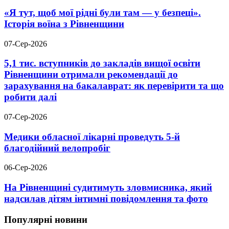
«Я тут, щоб мої рідні були там — у безпеці».
Історія воїна з Рівненщини
07-Сер-2026
5,1 тис. вступників до закладів вищої освіти
Рівненщини отримали рекомендації до
зарахування на бакалаврат: як перевірити та що
робити далі
07-Сер-2026
Медики обласної лікарні проведуть 5-й
благодійний велопробіг
06-Сер-2026
На Рівненщині судитимуть зловмисника, який
надсилав дітям інтимні повідомлення та фото
Популярні новини