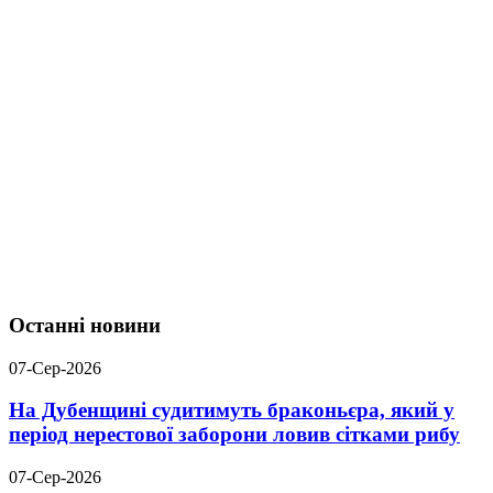
Останні новини
07-Сер-2026
На Дубенщині судитимуть браконьєра, який у
період нерестової заборони ловив сітками рибу
07-Сер-2026