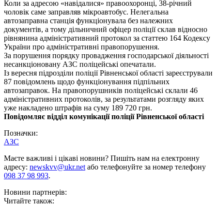
Коли за адресою «навідалися» правоохоронці, 38-річний
чоловік саме заправляв мікроавтобус. Нелегальна
автозаправна станція функціонувала без належних
документів, а тому дільничний офіцер поліції склав відносно
рівнянина адміністративний протокол за статтею 164 Кодексу
України про адміністративні правопорушення.
За порушення порядку провадження господарської діяльності
несанкціоновану АЗС поліцейські опечатали.
Із вересня підрозділи поліції Рівненської області зареєстрували
87 повідомлень щодо функціонування підпільних
автозаправок. На правопорушників поліцейські склали 46
адміністративних протоколів, за результатами розгляду яких
уже накладено штрафів на суму 189 720 грн.
Повідомляє відділ комунікації поліції Рівненської області
Позначки:
АЗС
Маєте важливі і цікаві новини? Пишіть нам на електронну
адресу:
newskvv@ukr.net
або телефонуйте за номер телефону
098 37 98 993
.
Новини партнерів:
Читайте також: