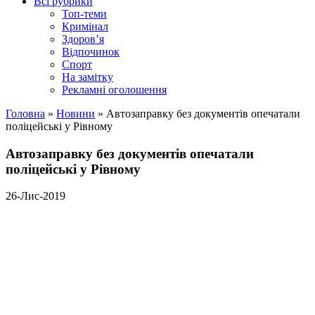
Всі рубрики
Топ-теми
Кримінал
Здоров’я
Відпочинок
Спорт
На замітку
Рекламні оголошення
Головна
»
Новини
»
Автозаправку без документів опечатали
поліцейські у Рівному
Автозаправку без документів опечатали
поліцейські у Рівному
26-Лис-2019