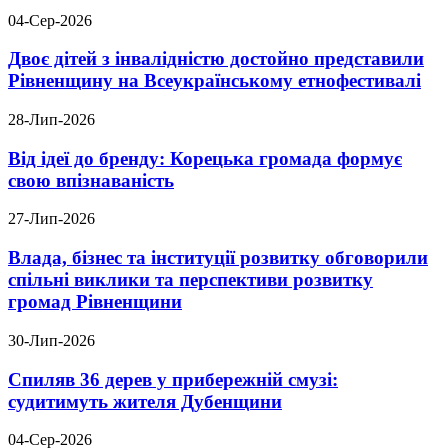
04-Сер-2026
Двоє дітей з інвалідністю достойно представили
Рівненщину на Всеукраїнському етнофестивалі
28-Лип-2026
Від ідеї до бренду: Корецька громада формує
свою впізнаваність
27-Лип-2026
Влада, бізнес та інституції розвитку обговорили
спільні виклики та перспективи розвитку
громад Рівненщини
30-Лип-2026
Спиляв 36 дерев у прибережній смузі:
судитимуть жителя Дубенщини
04-Сер-2026