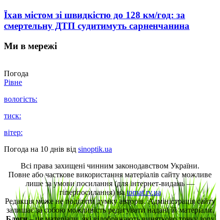
Їхав містом зі швидкістю до 128 км/год: за
смертельну ДТП судитимуть сарненчанина
Ми в мережі
Погода
Рівне
вологість:
тиск:
вітер:
Погода на 10 днів від
sinoptik.ua
Всі права захищені чинним законодавством України.
Повне або часткове використання матеріалів сайту можливе
лише за умови посилання (для інтернет-видань —
гіперпосилання) на
tomat.rv.ua
Редакція може не поділяти думку авторів. Адміністрація сайту
залишає за собою можливість редагувати надані їй матеріали.
Блоги
– це матеріали, які відображають винятково точку зору