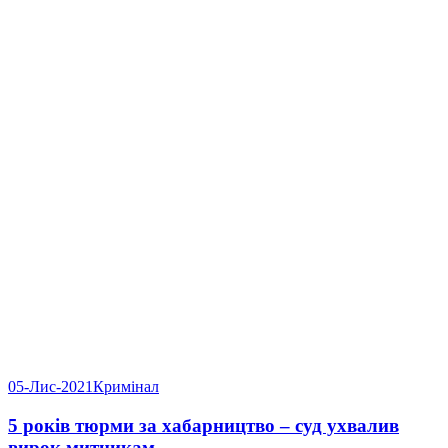
05-Лис-2021
Кримінал
5 років тюрми за хабарництво – суд ухвалив
вирок митникам