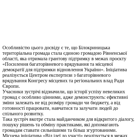
Особливістю цього досвіду є те, що Білокриницька
територіальна громада стала єдиною громадою Рівненської
області, яка отримала грантову підтримку в межах проєкту
«Посилення багаторівневого врядування та місцевої
демократії для підтримки відновлення України». Ініціатива
реалізується Центром експертизи з багаторівневого
врядування Конгресу місцевих та регіональних влад Ради
Європи.
Учасники зустрічі відзначили, що історії успіху невеликих
громад є особливо цінними, адже демонструють: ефективні
зміни залежать не від розміру громади чи бюджету, а від
готовності працювати, навчатися та залучати людей до
спільного розвитку.
Така зустріч вкотре стала майданчиком для відкритого діалогу,
пошуку рішень та обміну практиками, які допомагають
громадам ставати сильнішими та більш згуртованими.
Місцева ініціатива «Від ідеї до участі» реалізується в межах