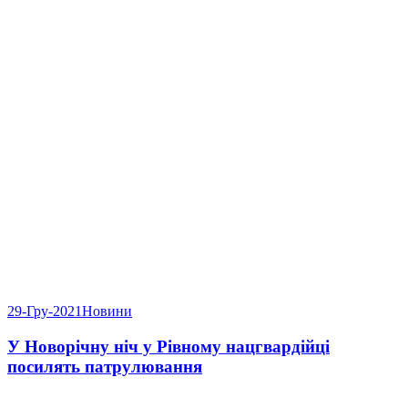
29-Гру-2021
Новини
У Новорічну ніч у Рівному нацгвардійці
посилять патрулювання