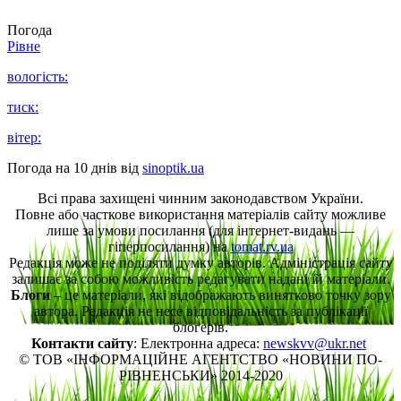
Погода
Рівне
вологість:
тиск:
вітер:
Погода на 10 днів від
sinoptik.ua
Всі права захищені чинним законодавством України.
Повне або часткове використання матеріалів сайту можливе
лише за умови посилання (для інтернет-видань —
гіперпосилання) на
tomat.rv.ua
Редакція може не поділяти думку авторів. Адміністрація сайту
залишає за собою можливість редагувати надані їй матеріали.
Блоги
– це матеріали, які відображають винятково точку зору
автора. Редакція не несе відповідальність за публікації
блогерів.
Контакти сайту
: Електронна адреса:
newskvv@ukr.net
© ТОВ «ІНФОРМАЦІЙНЕ АГЕНТСТВО «НОВИНИ ПО-
РІВНЕНСЬКИ» 2014-2020