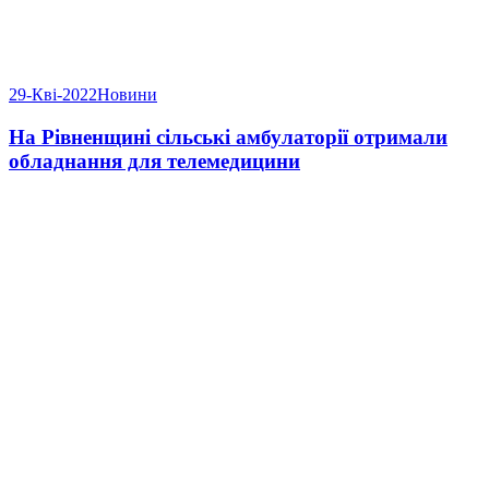
29-Кві-2022
Новини
На Рівненщині сільські амбулаторії отримали
обладнання для телемедицини