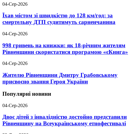
04-Сер-2026
Їхав містом зі швидкістю до 128 км/год: за
смертельну ДТП судитимуть сарненчанина
04-Сер-2026
998 гривень на книжки: як 18-річним жителям
Рівненщини скористатися програмою «єКнига»
04-Сер-2026
Жителю Рівненщини Дмитру Грабовському
присвоєно звання Героя України
Популярні новини
04-Сер-2026
Двоє дітей з інвалідністю достойно представили
Рівненщину на Всеукраїнському етнофестивалі