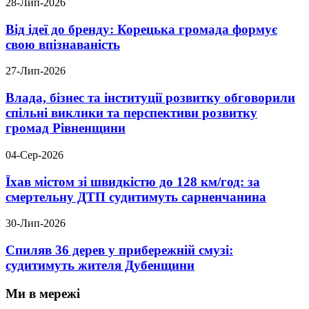
28-Лип-2026
Від ідеї до бренду: Корецька громада формує
свою впізнаваність
27-Лип-2026
Влада, бізнес та інституції розвитку обговорили
спільні виклики та перспективи розвитку
громад Рівненщини
04-Сер-2026
Їхав містом зі швидкістю до 128 км/год: за
смертельну ДТП судитимуть сарненчанина
30-Лип-2026
Спиляв 36 дерев у прибережній смузі:
судитимуть жителя Дубенщини
Ми в мережі