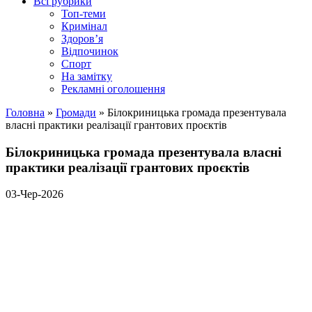
Всі рубрики
Топ-теми
Кримінал
Здоров’я
Відпочинок
Спорт
На замітку
Рекламні оголошення
Головна
»
Громади
»
Білокриницька громада презентувала
власні практики реалізації грантових проєктів
Білокриницька громада презентувала власні
практики реалізації грантових проєктів
03-Чер-2026