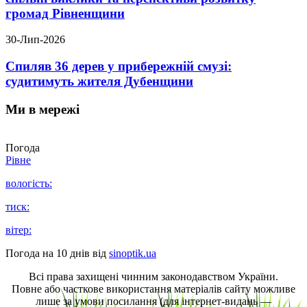
громад Рівненщини
30-Лип-2026
Спиляв 36 дерев у прибережній смузі:
судитимуть жителя Дубенщини
Ми в мережі
Погода
Рівне
вологість:
тиск:
вітер:
Погода на 10 днів від
sinoptik.ua
Всі права захищені чинним законодавством України.
Повне або часткове використання матеріалів сайту можливе
лише за умови посилання (для інтернет-видань —