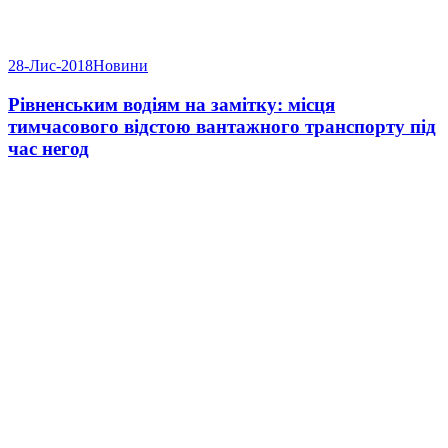
28-Лис-2018
Новини
Рівненським водіям на замітку: місця
тимчасового відстою вантажного транспорту під
час негод