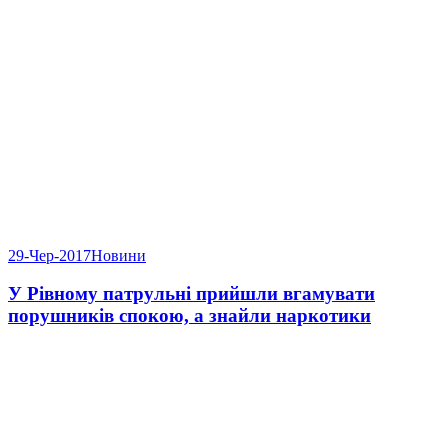
29-Чер-2017
Новини
У Рівному патрульні прийшли вгамувати
порушників спокою, а знайли наркотики