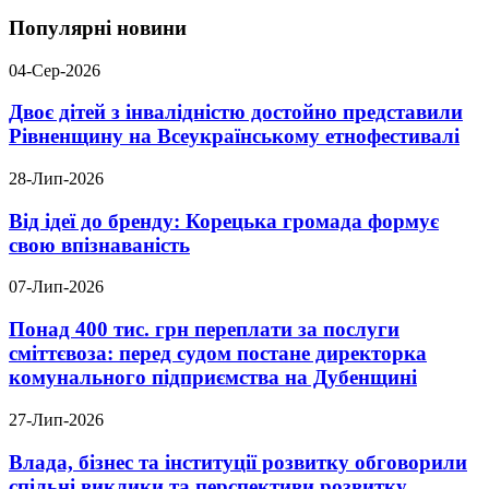
Популярні новини
04-Сер-2026
Двоє дітей з інвалідністю достойно представили
Рівненщину на Всеукраїнському етнофестивалі
28-Лип-2026
Від ідеї до бренду: Корецька громада формує
свою впізнаваність
07-Лип-2026
Понад 400 тис. грн переплати за послуги
сміттєвоза: перед судом постане директорка
комунального підприємства на Дубенщині
27-Лип-2026
Влада, бізнес та інституції розвитку обговорили
спільні виклики та перспективи розвитку