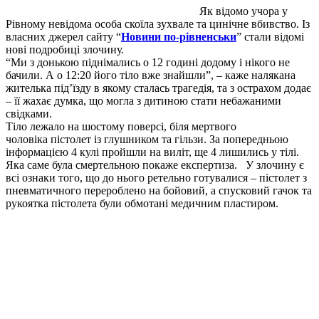
Як відомо учора у
Рівному невідома особа скоїла зухвале та цинічне вбивство. Із
власних джерел сайту “
Новини по-рівненськи
” стали відомі
нові подробиці злочину.
“Ми з донькою піднімались о 12 годині додому і нікого не
бачили. А о 12:20 його тіло вже знайшли”, – каже налякана
жителька під’їзду в якому сталась трагедія, та з острахом додає
– її жахає думка, що могла з дитиною стати небажаними
свідками.
Тіло лежало на шостому поверсі, біля мертвого
чоловіка пістолет із глушником та гільзи. За попередньою
інформацією 4 кулі пройшли на виліт, ще 4 лишились у тілі.
Яка саме була смертельною покаже експертиза. У злочину є
всі ознаки того, що до нього ретельно готувалися – пістолет з
пневматичного перероблено на бойовий, а спусковий гачок та
рукоятка пістолета були обмотані медичним пластиром.