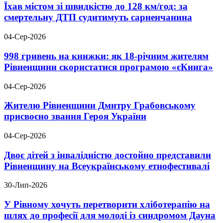
Їхав містом зі швидкістю до 128 км/год: за
смертельну ДТП судитимуть сарненчанина
04-Сер-2026
998 гривень на книжки: як 18-річним жителям
Рівненщини скористатися програмою «єКнига»
04-Сер-2026
Жителю Рівненщини Дмитру Грабовському
присвоєно звання Героя України
04-Сер-2026
Двоє дітей з інвалідністю достойно представили
Рівненщину на Всеукраїнському етнофестивалі
30-Лип-2026
У Рівному хочуть перетворити хліботерапію на
шлях до професії для молоді із синдромом Дауна