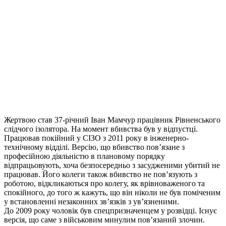
Жертвою став 37-річний Іван Мамчур працівник Рівненського
слідчого ізолятора. На момент вбивства був у відпустці.
Працював покійний у СІЗО з 2011 року в інженерно-
технічному відділі. Версію, що вбивство пов’язане з
професійною діяльністю в плановому порядку
відпрацьовують, хоча безпосередньо з засудженими убитий не
працював. Його колеги також вбивство не пов’язують з
роботою, відкликаються про колегу, як врівноваженого та
спокійного, до того ж кажуть, що він ніколи не був поміченим
у встановленні незаконних зв’язків з ув’язненими.
До 2009 року чоловік був спецпризначенцем у розвідці. Існує
версія, що саме з військовим минулим пов’язаний злочин.