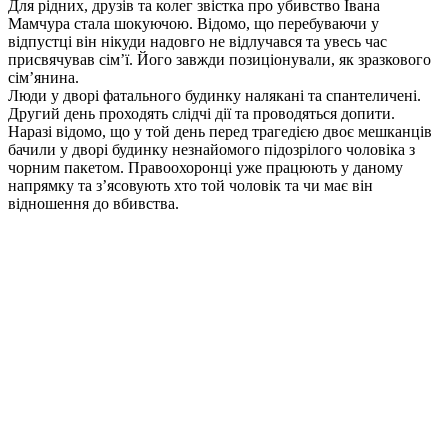
Для рідних, друзів та колег звістка про убивство Івана
Мамчура стала шокуючою. Відомо, що перебуваючи у
відпустці він нікуди надовго не відлучався та увесь час
присвячував сім’ї. Його завжди позиціонували, як зразкового
сім’янина.
Люди у дворі фатального будинку налякані та спантеличені.
Другий день проходять слідчі дії та проводяться допити.
Наразі відомо, що у той день перед трагедією двоє мешканців
бачили у дворі будинку незнайомого підозрілого чоловіка з
чорним пакетом. Правоохоронці уже працюють у даному
напрямку та з’ясовують хто той чоловік та чи має він
відношення до вбивства.