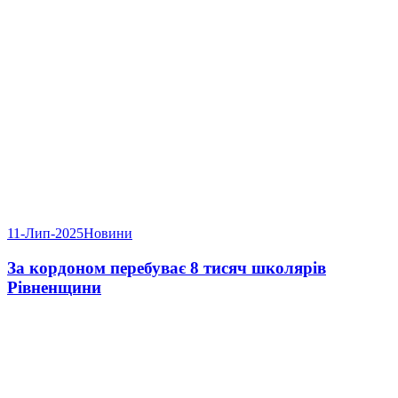
11-Лип-2025
Новини
За кордоном перебуває 8 тисяч школярів
Рівненщини