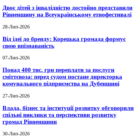
Двоє дітей з інвалідністю достойно представили
Рівненщину на Всеукраїнському етнофестивалі
28-Лип-2026
Від ідеї до бренду: Корецька громада формує
свою впізнаваність
07-Лип-2026
Понад 400 тис. грн переплати за послуги
сміттєвоза: перед судом постане директорка
комунального підприємства на Дубенщині
27-Лип-2026
Влада, бізнес та інституції розвитку обговорили
спільні виклики та перспективи розвитку
громад Рівненщини
30-Лип-2026