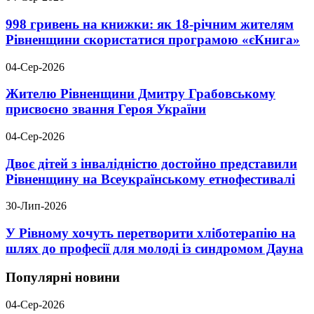
998 гривень на книжки: як 18-річним жителям
Рівненщини скористатися програмою «єКнига»
04-Сер-2026
Жителю Рівненщини Дмитру Грабовському
присвоєно звання Героя України
04-Сер-2026
Двоє дітей з інвалідністю достойно представили
Рівненщину на Всеукраїнському етнофестивалі
30-Лип-2026
У Рівному хочуть перетворити хліботерапію на
шлях до професії для молоді із синдромом Дауна
Популярні новини
04-Сер-2026