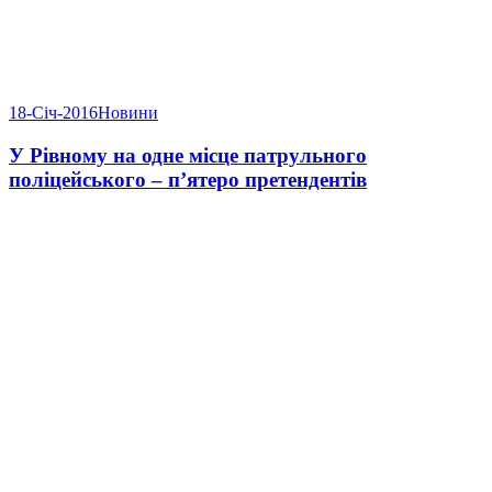
18-Січ-2016
Новини
У Рівному на одне місце патрульного
поліцейського – п’ятеро претендентів