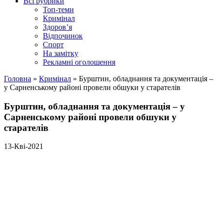
Всі рубрики
Топ-теми
Кримінал
Здоров’я
Відпочинок
Спорт
На замітку
Рекламні оголошення
Головна
»
Кримінал
»
Бурштин, обладнання та документація –
у Сарненському районі провели обшуки у старателів
Бурштин, обладнання та документація – у
Сарненському районі провели обшуки у
старателів
13-Кві-2021