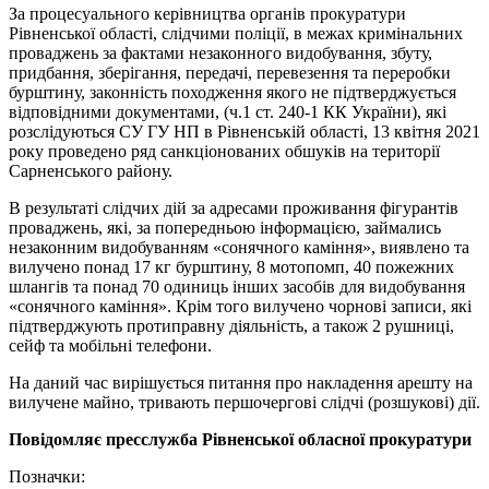
За процесуального керівництва органів прокуратури
Рівненської області, слідчими поліції, в межах кримінальних
проваджень за фактами незаконного видобування, збуту,
придбання, зберігання, передачі, перевезення та переробки
бурштину, законність походження якого не підтверджується
відповідними документами, (ч.1 ст. 240-1 КК України), які
розслідуються СУ ГУ НП в Рівненській області, 13 квітня 2021
року проведено ряд санкціонованих обшуків на території
Сарненського району.
В результаті слідчих дій за адресами проживання фігурантів
проваджень, які, за попередньою інформацією, займались
незаконним видобуванням «сонячного каміння», виявлено та
вилучено понад 17 кг бурштину, 8 мотопомп, 40 пожежних
шлангів та понад 70 одиниць інших засобів для видобування
«сонячного каміння». Крім того вилучено чорнові записи, які
підтверджують протиправну діяльність, а також 2 рушниці,
сейф та мобільні телефони.
На даний час вирішується питання про накладення арешту на
вилучене майно, тривають першочергові слідчі (розшукові) дії.
Повідомляє пресслужба Рівненської обласної прокуратури
Позначки: