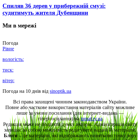
Спиляв 36 дерев у прибережній смузі:
судитимуть жителя Дубенщини
Ми в мережі
Погода
Рівне
вологість:
тиск:
вітер:
Погода на 10 днів від
sinoptik.ua
Всі права захищені чинним законодавством України.
Повне або часткове використання матеріалів сайту можливе
лише за умови посилання (для інтернет-видань —
гіперпосилання) на
tomat.rv.ua
Редакція може не поділяти думку авторів. Адміністрація сайту
залишає за собою можливість редагувати надані їй матеріали.
Блоги
– це матеріали, які відображають винятково точку зору