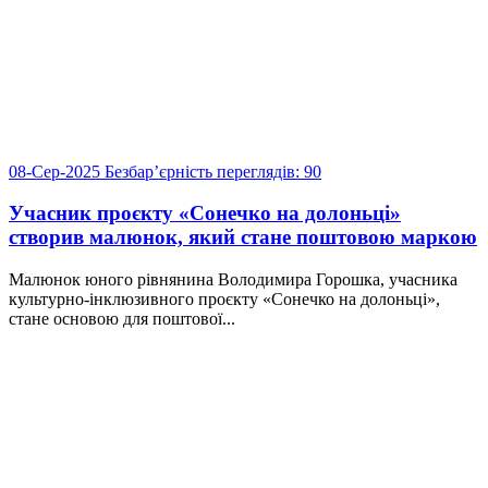
08-Сер-2025
Безбарʼєрність
переглядів: 90
Учасник проєкту «Сонечко на долоньці»
створив малюнок, який стане поштовою маркою
Малюнок юного рівнянина Володимира Горошка, учасника
культурно-інклюзивного проєкту «Сонечко на долоньці»,
стане основою для поштової...