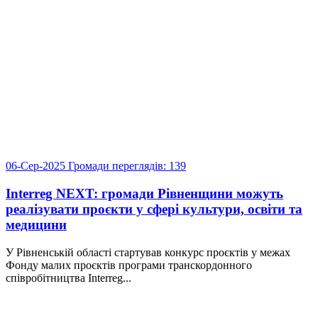
06-Сер-2025
Громади
переглядів: 139
Interreg NEXT: громади Рівненщини можуть
реалізувати проєкти у сфері культури, освіти та
медицини
У Рівненській області стартував конкурс проєктів у межах
Фонду малих проєктів програми транскордонного
співробітництва Interreg...