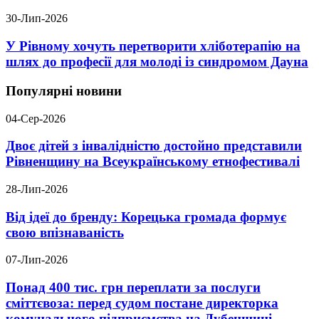
30-Лип-2026
У Рівному хочуть перетворити хліботерапію на
шлях до професії для молоді із синдромом Дауна
Популярні новини
04-Сер-2026
Двоє дітей з інвалідністю достойно представили
Рівненщину на Всеукраїнському етнофестивалі
28-Лип-2026
Від ідеї до бренду: Корецька громада формує
свою впізнаваність
07-Лип-2026
Понад 400 тис. грн переплати за послуги
сміттєвоза: перед судом постане директорка
комунального підприємства на Дубенщині