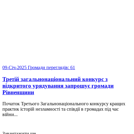
09-Січ-2025
Громади
переглядів: 61
Третій загальнонаціональний конкурс з
відкритого урядування запрошує громади
Рівненщини
Початок Третього Загальнонаціонального конкурсу кращих
практик історій незламності та співдії в громадах під час
війни...
Завантажити ще