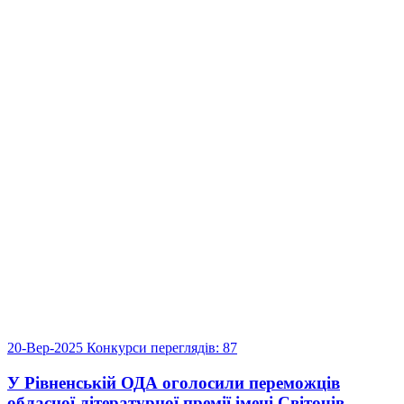
20-Вер-2025
Конкурси
переглядів: 87
У Рівненській ОДА оголосили переможців
обласної літературної премії імені Світочів