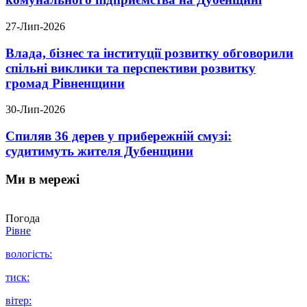
27-Лип-2026
Влада, бізнес та інституції розвитку обговорили
спільні виклики та перспективи розвитку
громад Рівненщини
30-Лип-2026
Спиляв 36 дерев у прибережній смузі:
судитимуть жителя Дубенщини
Ми в мережі
Погода
Рівне
вологість:
тиск:
вітер: