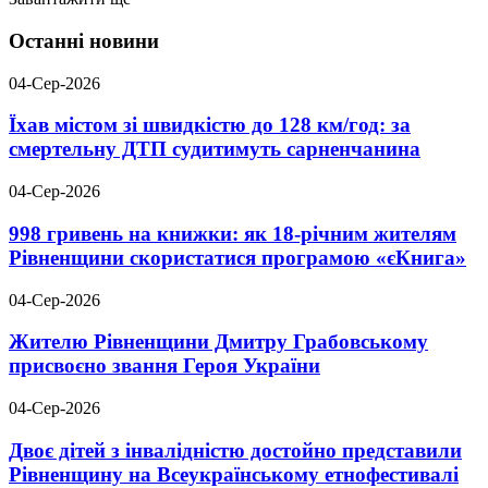
Останні новини
04-Сер-2026
Їхав містом зі швидкістю до 128 км/год: за
смертельну ДТП судитимуть сарненчанина
04-Сер-2026
998 гривень на книжки: як 18-річним жителям
Рівненщини скористатися програмою «єКнига»
04-Сер-2026
Жителю Рівненщини Дмитру Грабовському
присвоєно звання Героя України
04-Сер-2026
Двоє дітей з інвалідністю достойно представили
Рівненщину на Всеукраїнському етнофестивалі