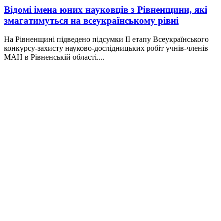
Відомі імена юних науковців з Рівненщини, які
змагатимуться на всеукраїнському рівні
На Рівненщині підведено підсумки ІІ етапу Всеукраїнського
конкурсу-захисту науково-дослідницьких робіт учнів-членів
МАН в Рівненській області....