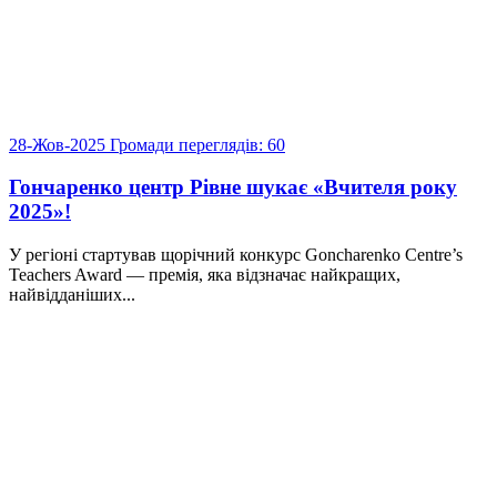
28-Жов-2025
Громади
переглядів: 60
Гончаренко центр Рівне шукає «Вчителя року
2025»!
У регіоні стартував щорічний конкурс Goncharenko Centre’s
Teachers Award — премія, яка відзначає найкращих,
найвідданіших...