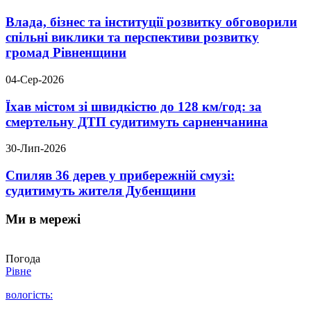
Влада, бізнес та інституції розвитку обговорили
спільні виклики та перспективи розвитку
громад Рівненщини
04-Сер-2026
Їхав містом зі швидкістю до 128 км/год: за
смертельну ДТП судитимуть сарненчанина
30-Лип-2026
Спиляв 36 дерев у прибережній смузі:
судитимуть жителя Дубенщини
Ми в мережі
Погода
Рівне
вологість: