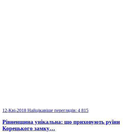
12-Кві-2018
Найцікавіше
переглядів: 4 815
Рівненщина унікальна: що приховують руїни
Корецького замку…