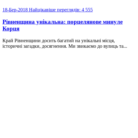
18-Бер-2018
Найцікавіше
переглядів: 4 555
Рівненщина унікальна: порцелянове минуле
Корця
Край Рівненщини досить багатий на унікальні місця,
історичні загадки, досягнення. Ми звикаємо до вулиць та...