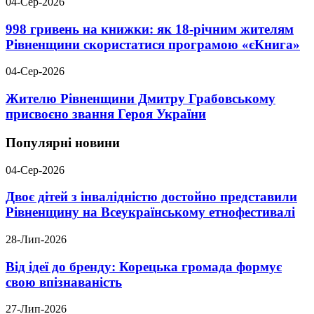
04-Сер-2026
998 гривень на книжки: як 18-річним жителям
Рівненщини скористатися програмою «єКнига»
04-Сер-2026
Жителю Рівненщини Дмитру Грабовському
присвоєно звання Героя України
Популярні новини
04-Сер-2026
Двоє дітей з інвалідністю достойно представили
Рівненщину на Всеукраїнському етнофестивалі
28-Лип-2026
Від ідеї до бренду: Корецька громада формує
свою впізнаваність
27-Лип-2026