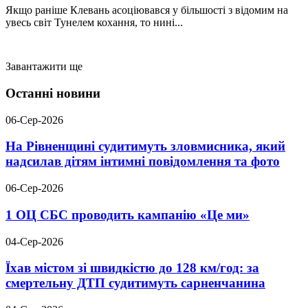
Якщо раніше Клевань асоціювався у більшості з відомим на
увесь світ Тунелем кохання, то нині...
Завантажити ще
Останні новини
06-Сер-2026
На Рівненщині судитимуть зловмисника, який
надсилав дітям інтимні повідомлення та фото
06-Сер-2026
1 ОЦ СБС проводить кампанію «Це ми»
04-Сер-2026
Їхав містом зі швидкістю до 128 км/год: за
смертельну ДТП судитимуть сарненчанина