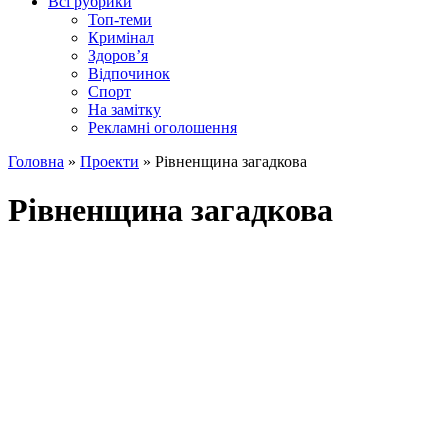
Всі рубрики
Топ-теми
Кримінал
Здоров’я
Відпочинок
Спорт
На замітку
Рекламні оголошення
Головна
»
Проекти
»
Рівненщина загадкова
Рівненщина загадкова