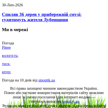
30-Лип-2026
Спиляв 36 дерев у прибережній смузі:
судитимуть жителя Дубенщини
Ми в мережі
Погода
Рівне
вологість:
тиск:
вітер:
Погода на 10 днів від
sinoptik.ua
Всі права захищені чинним законодавством України.
Повне або часткове використання матеріалів сайту можливе
лише за умови посилання (для інтернет-видань —
гіперпосилання) на
tomat.rv.ua
Редакція може не поділяти думку авторів. Адміністрація сайту