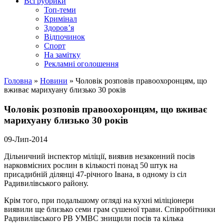
Всі рубрики
Топ-теми
Кримінал
Здоров’я
Відпочинок
Спорт
На замітку
Рекламні оголошення
Головна
»
Новини
»
Чоловік розповів правоохоронцям, що
вживає марихуану близько 30 років
Чоловік розповів правоохоронцям, що вживає
марихуану близько 30 років
09-Лип-2014
Дільничний інспектор міліції, виявив незаконний посів
нарковмісних рослин в кількості понад 50 штук на
присадибній ділянці 47-річного Івана, в одному із сіл
Радивилівського району.
Крім того, при подальшому огляді на кухні міліціонери
виявили ще близько семи грам сушеної трави. Співробітники
Радивилівського РВ УМВС знищили посів та кілька