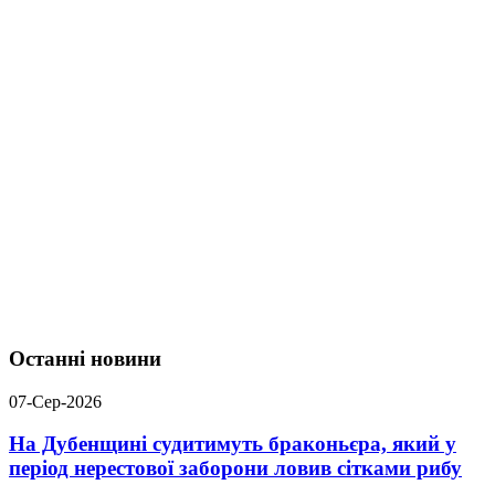
Останні новини
07-Сер-2026
На Дубенщині судитимуть браконьєра, який у
період нерестової заборони ловив сітками рибу