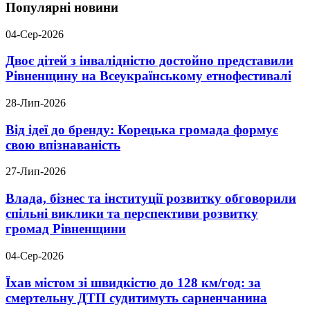
Популярні новини
04-Сер-2026
Двоє дітей з інвалідністю достойно представили
Рівненщину на Всеукраїнському етнофестивалі
28-Лип-2026
Від ідеї до бренду: Корецька громада формує
свою впізнаваність
27-Лип-2026
Влада, бізнес та інституції розвитку обговорили
спільні виклики та перспективи розвитку
громад Рівненщини
04-Сер-2026
Їхав містом зі швидкістю до 128 км/год: за
смертельну ДТП судитимуть сарненчанина