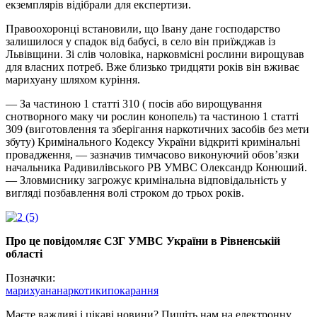
екземплярів відібрали для експертизи.
Правоохоронці встановили, що Івану дане господарство
залишилося у спадок від бабусі, в село він приїжджав із
Львівщини. Зі слів чоловіка, нарковмісні рослини вирощував
для власних потреб. Вже близько тридцяти років він вживає
марихуану шляхом куріння.
— За частиною 1 статті 310 ( посів або вирощування
снотворного маку чи рослин конопель) та частиною 1 статті
309 (виготовлення та зберігання наркотичних засобів без мети
збуту) Кримінального Кодексу України відкриті кримінальні
провадження, — зазначив тимчасово виконуючий обов’язки
начальника Радивилівського РВ УМВС Олександр Конюший.
— Зловмиснику загрожує кримінальна відповідальність у
вигляді позбавлення волі строком до трьох років.
Про це повідомляє
СЗГ УМВС України
в Рівненській
області
Позначки:
марихуана
наркотики
покарання
Маєте важливі і цікаві новини? Пишіть нам на електронну