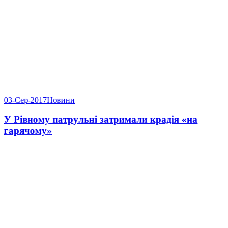
03-Сер-2017
Новини
У Рівному патрульні затримали крадія «на
гарячому»