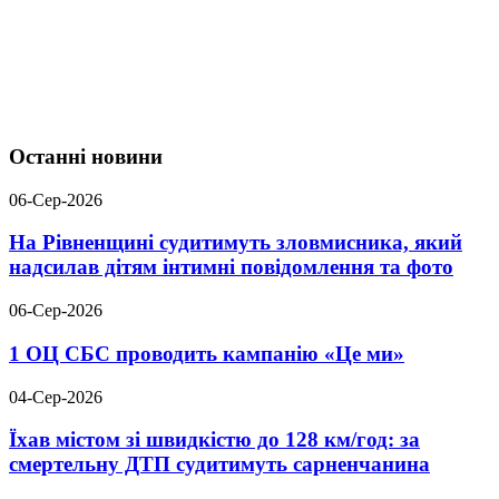
Останні новини
06-Сер-2026
На Рівненщині судитимуть зловмисника, який
надсилав дітям інтимні повідомлення та фото
06-Сер-2026
1 ОЦ СБС проводить кампанію «Це ми»
04-Сер-2026
Їхав містом зі швидкістю до 128 км/год: за
смертельну ДТП судитимуть сарненчанина