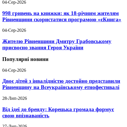
04-Сер-2026
998 гривень на книжки: як 18-річним жителям
Рівненщини скористатися програмою «єКнига»
04-Сер-2026
Жителю Рівненщини Дмитру Грабовському
присвоєно звання Героя України
Популярні новини
04-Сер-2026
Двоє дітей з інвалідністю достойно представили
Рівненщину на Всеукраїнському етнофестивалі
28-Лип-2026
Від ідеї до бренду: Корецька громада формує
свою впізнаваність
27-Лип-2026