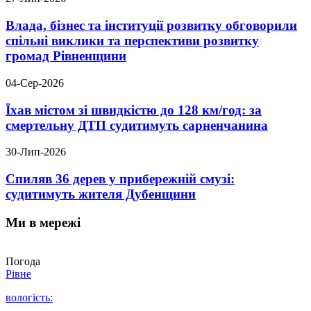
Влада, бізнес та інституції розвитку обговорили
спільні виклики та перспективи розвитку
громад Рівненщини
04-Сер-2026
Їхав містом зі швидкістю до 128 км/год: за
смертельну ДТП судитимуть сарненчанина
30-Лип-2026
Спиляв 36 дерев у прибережній смузі:
судитимуть жителя Дубенщини
Ми в мережі
Погода
Рівне
вологість: