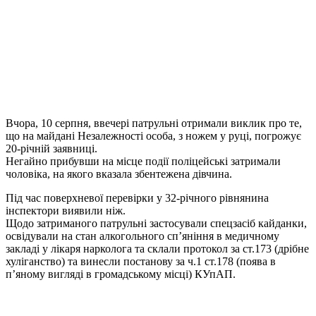
Вчора, 10 серпня, ввечері патрульні отримали виклик про те,
що на майдані Незалежності особа, з ножем у руці, погрожує
20-річній заявниці.
Негайно прибувши на місце події поліцейські затримали
чоловіка, на якого вказала збентежена дівчина.
Під час поверхневої перевірки у 32-річного рівнянина
інспектори виявили ніж.
Щодо затриманого патрульні застосували спецзасіб кайданки,
освідували на стан алкогольного сп’яніння в медичному
закладі у лікаря нарколога та склали протокол за ст.173 (дрібне
хуліганство) та винесли постанову за ч.1 ст.178 (поява в
п’яному вигляді в громадському місці) КУпАП.