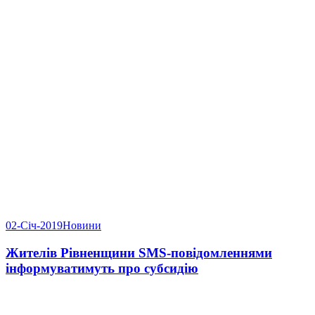
02-Січ-2019
Новини
Жителів Рівненщини SMS-повідомленнями
інформуватимуть про субсидію