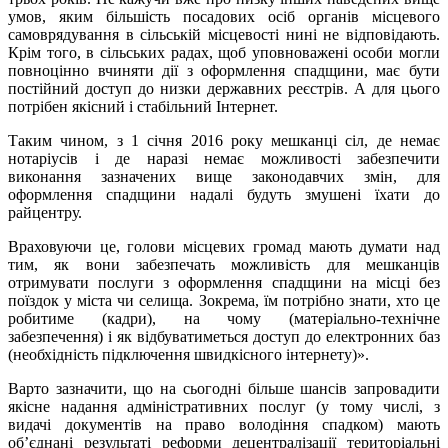
умов, яким більшість посадових осіб органів місцевого
самоврядування в сільській місцевості нині не відповідають.
Крім того, в сільських радах, щоб уповноважені особи могли
повноцінно вчиняти дії з оформлення спадщини, має бути
постійний доступ до низки державних реєстрів. А для цього
потрібен якісний і стабільний Інтернет.
Таким чином, з 1 січня 2016 року мешканці сіл, де немає
нотаріусів і де наразі немає можливості забезпечити
виконання зазначених вище законодавчих змін, для
оформлення спадщини надалі будуть змушені їхати до
райцентру.
Враховуючи це, голови місцевих громад мають думати над
тим, як вони забезпечать можливість для мешканців
отримувати послуги з оформлення спадщини на місці без
поїздок у міста чи селища. Зокрема, їм потрібно знати, хто це
робитиме (кадри), на чому (матеріально-технічне
забезпечення) і як відбуватиметься доступ до електронних баз
(необхідність підключення швидкісного інтернету)».
Варто зазначити, що на сьогодні більше шансів запровадити
якісне надання адміністративних послуг (у тому числі, з
видачі документів на право володіння спадком) мають
об’єднані результаті реформи децентралізації територіальні