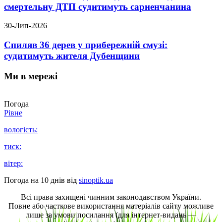
смертельну ДТП судитимуть сарненчанина
30-Лип-2026
Спиляв 36 дерев у прибережній смузі:
судитимуть жителя Дубенщини
Ми в мережі
Погода
Рівне
вологість:
тиск:
вітер:
Погода на 10 днів від
sinoptik.ua
Всі права захищені чинним законодавством України.
Повне або часткове використання матеріалів сайту можливе
лише за умови посилання (для інтернет-видань —