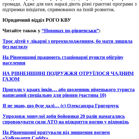
громади. Адже для них наразі діють різні грантові програми з
підтримки ініціатив, спрямованих на їхній розвиток.
Юридичний відділ РОГО КВУ
Читайте також у
“Новинах по-рівненськи”
:
Троє дітей у лікарні з переохолодженням, бо мати лишила
без нагляду
На Рівненщині працюють стаціонарні пункти обігріву
населення
НА РІВНЕНЩИНІ ПОДРУЖЖЯ ОТРУЇЛОСЯ ЧАДНИМ
ГАЗОМ
Пригоди у краях інків… або щоденник німецького туриста
написаний спеціально для рівнян (частина 10)
Я не знаю, що буде далі… (с) Олександра Григорчук
Упродовж минулої доби бойовики 20 разів намагались
спровокувати сили АТО на відкриття вогню у відповідь
На Рівненщині врятували від знищення вогнем
«Volkswagen Caddy»