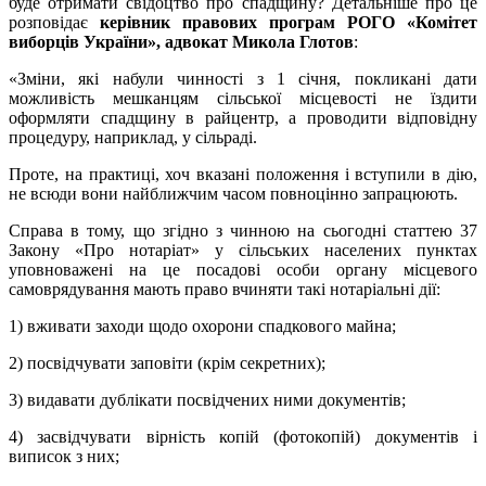
буде отримати свідоцтво про спадщину? Детальніше про це
розповідає
керівник правових програм РОГО «Комітет
виборців України», адвокат Микола Глотов
:
«Зміни, які набули чинності з 1 січня, покликані дати
можливість мешканцям сільської місцевості не їздити
оформляти спадщину в райцентр, а проводити відповідну
процедуру, наприклад, у сільраді.
Проте, на практиці, хоч вказані положення і вступили в дію,
не всюди вони найближчим часом повноцінно запрацюють.
Справа в тому, що згідно з чинною на сьогодні статтею 37
Закону «Про нотаріат» у сільських населених пунктах
уповноважені на це посадові особи органу місцевого
самоврядування мають право вчиняти такі нотаріальні дії:
1) вживати заходи щодо охорони спадкового майна;
2) посвідчувати заповіти (крім секретних);
3) видавати дублікати посвідчених ними документів;
4) засвідчувати вірність копій (фотокопій) документів і
виписок з них;