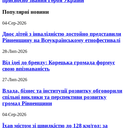
присвоєно звання Героя України
Популярні новини
04-Сер-2026
Двоє дітей з інвалідністю достойно представили
Рівненщину на Всеукраїнському етнофестивалі
28-Лип-2026
Від ідеї до бренду: Корецька громада формує
свою впізнаваність
27-Лип-2026
Влада, бізнес та інституції розвитку обговорили
спільні виклики та перспективи розвитку
громад Рівненщини
04-Сер-2026
Їхав містом зі швидкістю до 128 км/год: за