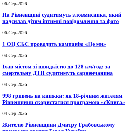
06-Сер-2026
На Рівненщині судитимуть зловмисника, який
надсилав дітям інтимні повідомлення та фото
06-Сер-2026
1 ОЦ СБС проводить кампанію «Це ми»
04-Сер-2026
Їхав містом зі швидкістю до 128 км/год: за
смертельну ДТП судитимуть сарненчанина
04-Сер-2026
998 гривень на книжки: як 18-річним жителям
Рівненщини скористатися програмою «єКнига»
04-Сер-2026
Жителю Рівненщини Дмитру Грабовському