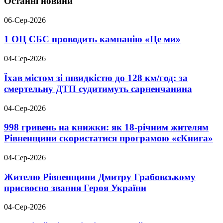
Останні новини
06-Сер-2026
1 ОЦ СБС проводить кампанію «Це ми»
04-Сер-2026
Їхав містом зі швидкістю до 128 км/год: за
смертельну ДТП судитимуть сарненчанина
04-Сер-2026
998 гривень на книжки: як 18-річним жителям
Рівненщини скористатися програмою «єКнига»
04-Сер-2026
Жителю Рівненщини Дмитру Грабовському
присвоєно звання Героя України
04-Сер-2026