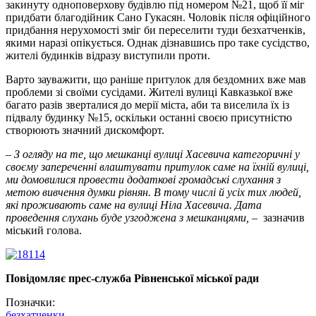
закинуту одноповерхову будівлю під номером №21, щоб її міг
придбати благодійник Сано Гукасян. Чоловік після офіційного
придбання нерухомості зміг би переселити туди безхатченків,
якими наразі опікується. Однак дізнавшись про таке сусідство,
жителі будинків відразу виступили проти.
Варто зауважити, що раніше притулок для бездомних вже мав
проблеми зі своїми сусідами. Жителі вулиці Кавказької вже
багато разів зверталися до мерії міста, аби та виселила їх із
підвалу будинку №15, оскільки останні своєю присутністю
створюють значний дискомфорт.
– З огляду на те, що мешканці вулиці Хасевича категоричні у
своєму запереченні влаштувати притулок саме на їхній вулиці,
ми домовилися провести додаткові громадські слухання з
метою вивчення думки рівнян. В тому числі й усіх тих людей,
які проживають саме на вулиці Ніла Хасевича. Дата
проведення слухань буде узгоджена з мешканцями, –
зазначив
міський голова.
Повідомляє прес-служба Рівненської міської ради
Позначки:
безхатченки