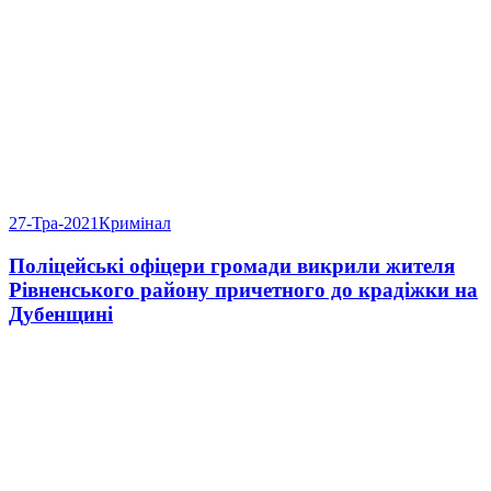
27-Тра-2021
Кримінал
Поліцейські офіцери громади викрили жителя
Рівненського району причетного до крадіжки на
Дубенщині