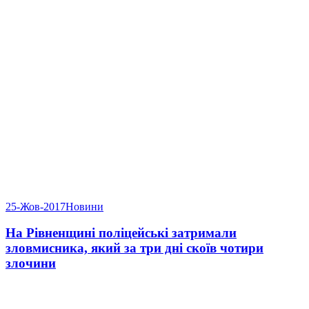
25-Жов-2017
Новини
На Рівненщині поліцейські затримали
зловмисника, який за три дні скоїв чотири
злочини