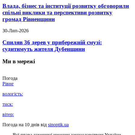
Влада, бізнес та інституції розвитку обговорили
спільні виклики та перспективи розвитку
громад Рівненщини
30-Лип-2026
Спиляв 36 дерев у прибережній смузі:
судитимуть жителя Дубенщини
Ми в мережі
Погода
Рівне
вологість:
тиск:
вітер:
Погода на 10 днів від
sinoptik.ua
Всі права захищені чинним законодавством України.