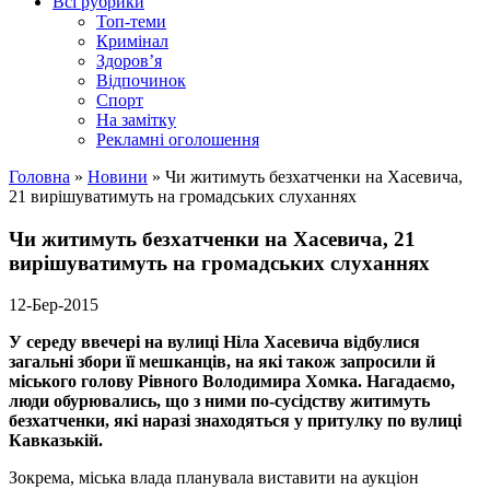
Всі рубрики
Топ-теми
Кримінал
Здоров’я
Відпочинок
Спорт
На замітку
Рекламні оголошення
Головна
»
Новини
»
Чи житимуть безхатченки на Хасевича,
21 вирішуватимуть на громадських слуханнях
Чи житимуть безхатченки на Хасевича, 21
вирішуватимуть на громадських слуханнях
12-Бер-2015
У середу ввечері на вулиці Ніла Хасевича відбулися
загальні збори її мешканців, на які також запросили й
міського голову Рівного Володимира Хомка. Нагадаємо,
люди обурювались, що з ними по-сусідству житимуть
безхатченки, які наразі знаходяться у притулку по вулиці
Кавказькій.
Зокрема, міська влада планувала виставити на аукціон