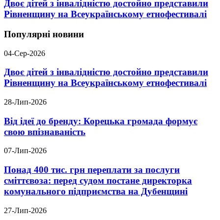
Двоє дітей з інвалідністю достойно представили
Рівненщину на Всеукраїнському етнофестивалі
Популярні новини
04-Сер-2026
Двоє дітей з інвалідністю достойно представили
Рівненщину на Всеукраїнському етнофестивалі
28-Лип-2026
Від ідеї до бренду: Корецька громада формує
свою впізнаваність
07-Лип-2026
Понад 400 тис. грн переплати за послуги
сміттєвоза: перед судом постане директорка
комунального підприємства на Дубенщині
27-Лип-2026