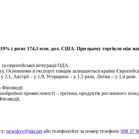
а 19% і досяг 174,3 млн. дол. США. При цьому торгівля між
та європейської інтеграції ОДА.
ту. Основними в експорті товарів залишаються країни Європейс
у 2,1, Австрії – у 1,9, Угорщини – у 1,5 рази, Литви – у 1,4 рази.
 Фінляндії.
евообробної промисловості – третина, продуктів рослинного пох
Фінляндії.
су:
newskvv@ukr.net
або телефонуйте за номер телефону
098 37 9