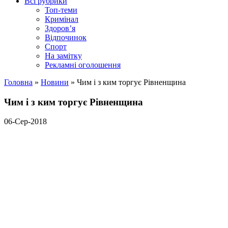
Всі рубрики
Топ-теми
Кримінал
Здоров’я
Відпочинок
Спорт
На замітку
Рекламні оголошення
Головна
»
Новини
»
Чим і з ким торгує Рівненщина
Чим і з ким торгує Рівненщина
06-Сер-2018