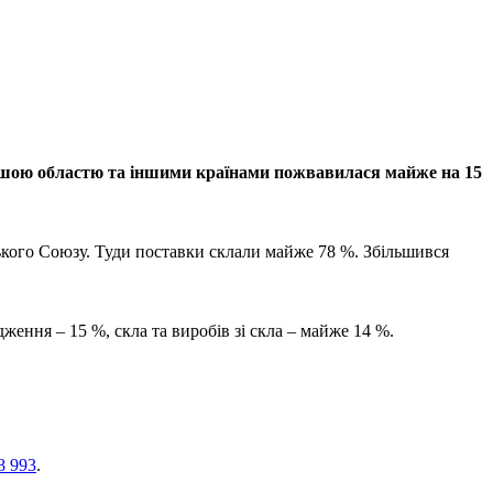
 нашою областю та іншими країнами пожвавилася майже на 15
ького Союзу. Туди поставки склали майже 78 %. Збільшився
одження
– 15 %, скла та виробів зі скла – майже 14 %.
8 993
.