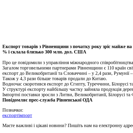
Експорт товарів з Рівненщини з початку року зріс майже н
% і склала близько 300 млн. дол. США
Про це повідомили з управління міжнародного співробітництва 
Загалом торговельними партнерами Рівненщини є 110 країн сві
експорт до Великобританії та Словаччині – у 2,4 рази, Румунії – 
Також у 4,3 рази більше товарів продали до Китаю.
Водночас скоротився експорт до Єгипту, Туреччини, Білорусі та
У структурі експорту найбільшу частку зайняла продукція дер
Імпортні поставки зросли з Литви, Великобританії, Білорусі та 
Повідомляє прес-служба Рівненської ОДА
Позначки:
експорт
імпорт
Маєте важливі і цікаві новини? Пишіть нам на електронну адре