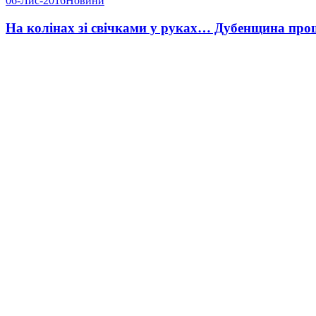
06-Лис-2016
Новини
На колінах зі свічками у руках… Дубенщина про