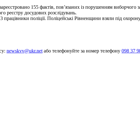
і зареєстровано 155 фактів, пов’язаних із порушенням виборчого 
ого реєстру досудових розслідувань.
3 працівники поліції. Поліцейські Рівненщини взяли під охорону
су:
newskvv@ukr.net
або телефонуйте за номер телефону
098 37 9