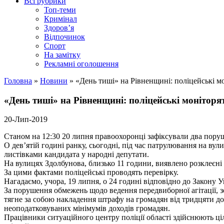
Всі рубрики
Топ-теми
Кримінал
Здоров’я
Відпочинок
Спорт
На замітку
Рекламні оголошення
Головна
»
Новини
»
«День тиші» на Рівненщині: поліцейські 
«День тиші» на Рівненщині: поліцейські монітор
20-Лип-2019
Станом на 12:30 20 липня правоохоронці зафіксували два пору
О дев’ятій годині ранку, сьогодні, під час патрулювання на вул
листівками кандидата у народні депутати.
На вулицях Здолбунова, близько 11 години, виявлено розклеєні а
За цими фактами поліцейські проводять перевірку.
Нагадаємо, учора, 19 липня, о 24 годині відповідно до Закону 
За порушення обмежень щодо ведення передвиборної агітації, з
тягне за собою накладення штрафу на громадян від тридцяти до 
неоподатковуваних мінімумів доходів громадян.
Працівники ситуаційного центру поліції області здійснюють ц