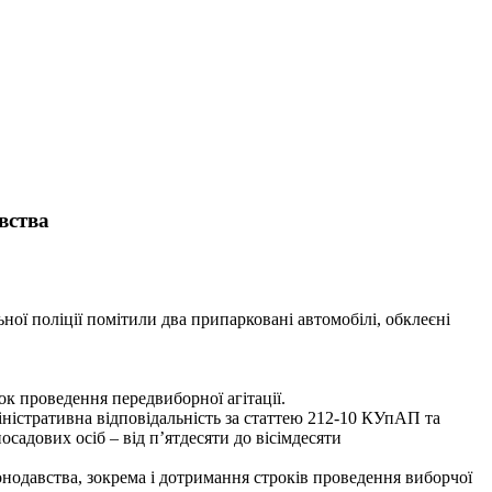
вства
ьної поліції помітили два припарковані автомобілі, обклеєні
ок проведення передвиборної агітації.
іністративна відповідальність за статтею 212-10 КУпАП та
садових осіб – від п’ятдесяти до вісімдесяти
нодавства, зокрема і дотримання строків проведення виборчої