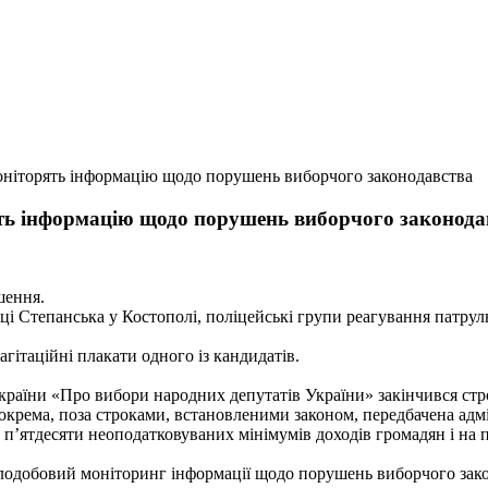
моніторять інформацію щодо порушень виборчого законодавства
ять інформацію щодо порушень виборчого законода
шення.
иці Степанська у Костополі, поліцейські групи реагування патрул
гітаційні плакати одного із кандидатів.
України «Про вибори народних депутатів України» закінчився стр
окрема, поза строками, встановленими законом, передбачена адм
п’ятдесяти неоподатковуваних мінімумів доходів громадян і на по
ілодобовий моніторинг інформації щодо порушень виборчого зако