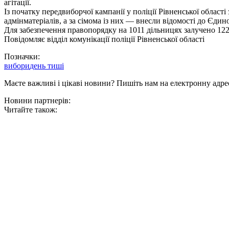
агітації.
Із початку передвиборчої кампанії у поліції Рівненської област
адмінматеріалів, а за сімома із них — внесли відомості до Єдин
Для забезпечення правопорядку на 1011 дільницях залучено 122
Повідомляє відділ комунікації поліції Рівненської області
Позначки:
вибори
день тиші
Маєте важливі і цікаві новини? Пишіть нам на електронну адре
Новини партнерів:
Читайте також: