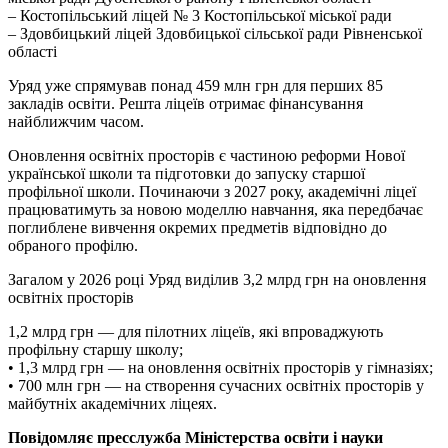
– Костопільський ліцей № 3 Костопільської міської ради
– Здовбицький ліцей Здовбицької сільської ради Рівненської
області
Уряд уже спрямував понад 459 млн грн для перших 85
закладів освіти. Решта ліцеїв отримає фінансування
найближчим часом.
Оновлення освітніх просторів є частиною реформи Нової
української школи та підготовки до запуску старшої
профільної школи. Починаючи з 2027 року, академічні ліцеї
працюватимуть за новою моделлю навчання, яка передбачає
поглиблене вивчення окремих предметів відповідно до
обраного профілю.
Загалом у 2026 році Уряд виділив 3,2 млрд грн на оновлення
освітніх просторів
1,2 млрд грн — для пілотних ліцеїв, які впроваджують
профільну старшу школу;
• 1,3 млрд грн — на оновлення освітніх просторів у гімназіях;
• 700 млн грн — на створення сучасних освітніх просторів у
майбутніх академічних ліцеях.
Повідомляє пресслужба Міністерства освіти і науки