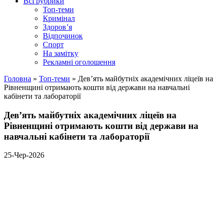
Всі рубрики
Топ-теми
Кримінал
Здоров’я
Відпочинок
Спорт
На замітку
Рекламні оголошення
Головна
»
Топ-теми
»
Девʼять майбутніх академічних ліцеїв на
Рівненщині отримають кошти від держави на навчальні
кабінети та лабораторії
Девʼять майбутніх академічних ліцеїв на
Рівненщині отримають кошти від держави на
навчальні кабінети та лабораторії
25-Чер-2026