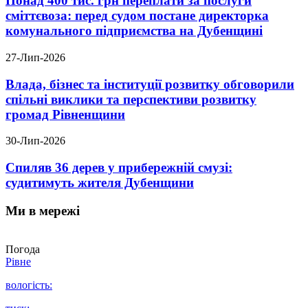
Понад 400 тис. грн переплати за послуги
сміттєвоза: перед судом постане директорка
комунального підприємства на Дубенщині
27-Лип-2026
Влада, бізнес та інституції розвитку обговорили
спільні виклики та перспективи розвитку
громад Рівненщини
30-Лип-2026
Спиляв 36 дерев у прибережній смузі:
судитимуть жителя Дубенщини
Ми в мережі
Погода
Рівне
вологість: