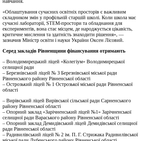
навчання.
«Облаштування сучасних освітніх просторів є важливим
складником змін у профільній старшій школі. Коли школа має
сучасні лабораторії, STEM-простори та обладнання для
експериментів, вона стає місцем, де народжується цікавість,
критичне мислення та здатність знаходити рішення», —
зазначив Міністр освіти і науки України Оксен Лісовий.
Серед закладів Рівненщини фінансування отримають
– Володимирецький ліцей «Колегіум» Володимирецької
селищної ради
– Березнівський ліцей № 3 Березнівської міської ради
Рівненського району Рівненської області
– Острозький ліцей № 1 Острозької міської ради Рівненської
області
– Вирівський ліцей Вирівської сільської ради Сарненського
району Рівненської області
– Опорний заклад «Зарічненський ліцей №1» Зарічненської
селищної ради Вараського району Рівненської області
– Опорний заклад Демидівський ліцей Демидівської селищної
ради Рівненської області
– Радивилівський ліцей № 2 ім. П. Г. Стрижака Радивилівської
міської ради Дубенського району Рівненської області