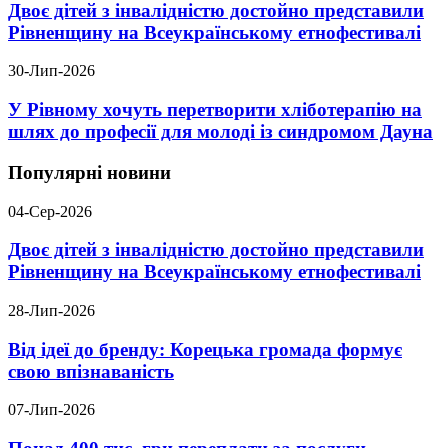
Двоє дітей з інвалідністю достойно представили
Рівненщину на Всеукраїнському етнофестивалі
30-Лип-2026
У Рівному хочуть перетворити хліботерапію на
шлях до професії для молоді із синдромом Дауна
Популярні новини
04-Сер-2026
Двоє дітей з інвалідністю достойно представили
Рівненщину на Всеукраїнському етнофестивалі
28-Лип-2026
Від ідеї до бренду: Корецька громада формує
свою впізнаваність
07-Лип-2026