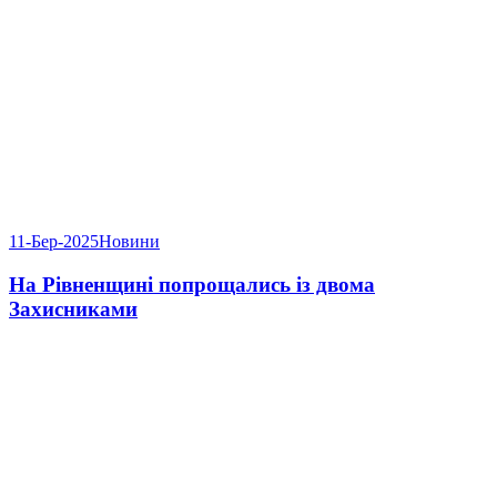
11-Бер-2025
Новини
На Рівненщині попрощались із двома
Захисниками