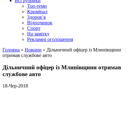
Всі рубрики
Топ-теми
Кримінал
Здоров’я
Відпочинок
Спорт
На замітку
Рекламні оголошення
Головна
»
Новини
»
Дільничний офіцер із Млинівщини
отримав службове авто
Дільничний офіцер із Млинівщини отримав
службове авто
18-Чер-2018