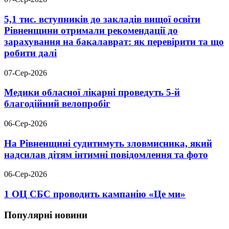
5,1 тис. вступників до закладів вищої освіти
Рівненщини отримали рекомендації до
зарахування на бакалаврат: як перевірити та що
робити далі
07-Сер-2026
Медики обласної лікарні проведуть 5-й
благодійний велопробіг
06-Сер-2026
На Рівненщині судитимуть зловмисника, який
надсилав дітям інтимні повідомлення та фото
06-Сер-2026
1 ОЦ СБС проводить кампанію «Це ми»
Популярні новини