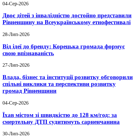
04-Сер-2026
Двоє дітей з інвалідністю достойно представили
Рівненщину на Всеукраїнському етнофестивалі
28-Лип-2026
Від ідеї до бренду: Корецька громада формує
свою впізнаваність
27-Лип-2026
Влада, бізнес та інституції розвитку обговорили
спільні виклики та перспективи розвитку
громад Рівненщини
04-Сер-2026
Їхав містом зі швидкістю до 128 км/год: за
смертельну ДТП судитимуть сарненчанина
30-Лип-2026