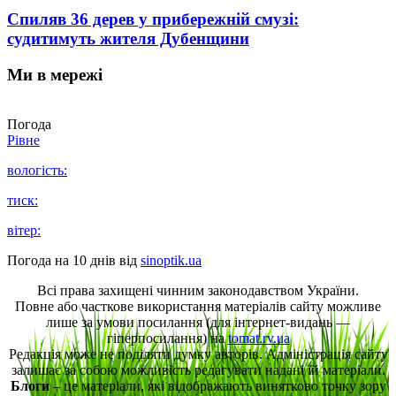
Спиляв 36 дерев у прибережній смузі:
судитимуть жителя Дубенщини
Ми в мережі
Погода
Рівне
вологість:
тиск:
вітер:
Погода на 10 днів від
sinoptik.ua
Всі права захищені чинним законодавством України.
Повне або часткове використання матеріалів сайту можливе
лише за умови посилання (для інтернет-видань —
гіперпосилання) на
tomat.rv.ua
Редакція може не поділяти думку авторів. Адміністрація сайту
залишає за собою можливість редагувати надані їй матеріали.
Блоги
– це матеріали, які відображають винятково точку зору