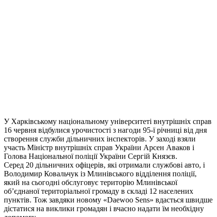
У Харківському національному університеті внутрішніх справ
16 червня відбулися урочистості з нагоди 95-ї річниці від дня
створення служби дільничних інспекторів. У заході взяли
участь Міністр внутрішніх справ України Арсен Аваков і
Голова Національної поліції України Сергій Князєв.
Серед 20 дільничних офіцерів, які отримали службові авто, і
Володимир Ковальчук із Млинівського відділення поліції,
який на сьогодні обслуговує територію Млинівської
об’єднаної територіальної громаду в складі 12 населених
пунктів. Тож завдяки новому «Daewoo Sens» вдасться швидше
дістатися на виклики громадян і вчасно надати їм необхідну