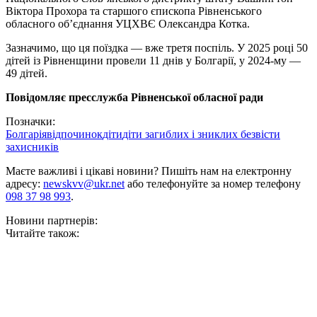
Віктора Прохора та старшого єпископа Рівненського
обласного об’єднання УЦХВЄ Олександра Котка.
Зазначимо, що ця поїздка — вже третя поспіль. У 2025 році 50
дітей із Рівненщини провели 11 днів у Болгарії, у 2024-му —
49 дітей.
Повідомляє пресслужба Рівненської обласної ради
Позначки:
Болгарія
відпочинок
діти
діти загиблих і зниклих безвісти
захисників
Маєте важливі і цікаві новини? Пишіть нам на електронну
адресу:
newskvv@ukr.net
або телефонуйте за номер телефону
098 37 98 993
.
Новини партнерів:
Читайте також: