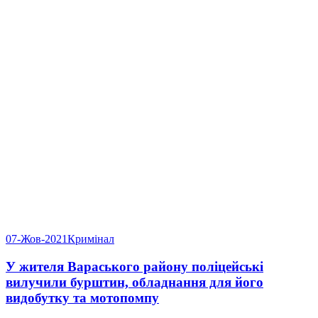
07-Жов-2021
Кримінал
У жителя Вараського району поліцейські
вилучили бурштин, обладнання для його
видобутку та мотопомпу