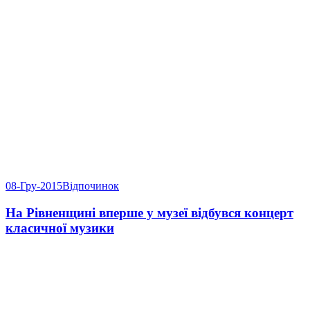
08-Гру-2015
Відпочинок
На Рівненщині вперше у музеї відбувся концерт
класичної музики