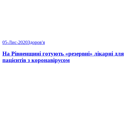
05-Лис-2020
Здоров'я
На Рівненщині готують «резервні» лікарні для
пацієнтів з коронавірусом