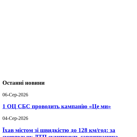
Останні новини
06-Сер-2026
1 ОЦ СБС проводить кампанію «Це ми»
04-Сер-2026
Їхав містом зі швидкістю до 128 км/год: за
смертельну ДТП судитимуть сарненчанина