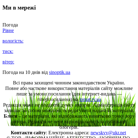
Ми в мережі
Погода
Рівне
вологість:
тиск:
вітер:
Погода на 10 днів від
sinoptik.ua
Всі права захищені чинним законодавством України.
Повне або часткове використання матеріалів сайту можливе
лише за умови посилання (для інтернет-видань —
гіперпосилання) на
tomat.rv.ua
Редакція може не поділяти думку авторів. Адміністрація сайту
залишає за собою можливість редагувати надані їй матеріали.
Блоги
– це матеріали, які відображають винятково точку зору
автора. Редакція не несе відповідальність за публікації
блогерів.
Контакти сайту
: Електронна адреса:
newskvv@ukr.net