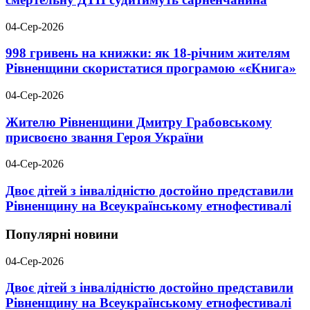
04-Сер-2026
998 гривень на книжки: як 18-річним жителям
Рівненщини скористатися програмою «єКнига»
04-Сер-2026
Жителю Рівненщини Дмитру Грабовському
присвоєно звання Героя України
04-Сер-2026
Двоє дітей з інвалідністю достойно представили
Рівненщину на Всеукраїнському етнофестивалі
Популярні новини
04-Сер-2026
Двоє дітей з інвалідністю достойно представили
Рівненщину на Всеукраїнському етнофестивалі