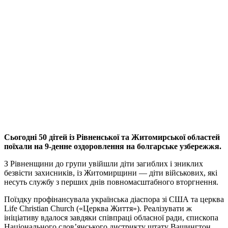
Сьогодні 50 дітей із Рівненської та Житомирської областей
поїхали на 9-денне оздоровлення на болгарське узбережжя.
З Рівненщини до групи увійшли діти загиблих і зниклих
безвісти захисників, із Житомирщини — діти військових, які
несуть службу з перших днів повномасштабного вторгнення.
Поїздку профінансувала українська діаспора зі США та церква
Life Christian Church («Церква Життя»). Реалізувати ж
ініціативу вдалося завдяки співпраці обласної ради, єпископа
Національного слов’янського дистрикту штату Вашингтон