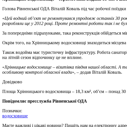
Голова Рівненської ОДА Віталій Коваль під час робочої поїздки
«
Цей водний об’єкт не ремонтувався упродовж останніх 30 ро
розробляли ще у 2012 році. Проте ремонтні роботи так і не б
За попередніми підрахунками, така реконструкція обійдеться м
Окрім того, на Хрінницькому водосховищі знаходиться місцева 
Також водойма має туристичну інфраструктуру. Робота санаторії
на літній сезон відпочинку це не вплине.
«
Хрінницьке водосховище – візитівка півдня нашої області. А т
особливому контролі обласної влади
», – додав Віталій Коваль.
Довідково
Площа Хрінницького водосховища – 18,3 км², об’єм – понад 30 м
Повідомляє пресслужба Рівненської ОДА
Позначки:
водосховище
Маєте важливі і цікаві новини? Пишіть нам на електронну адре