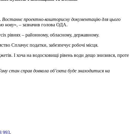
ї. Востаннє проектно-кошторисну документацію для цього
мо нову
», – зазначив голова ОДА.
сіх рівнях – районному, обласному, державному.
ство Сплачує податки, забезпечує робочі місця.
жетів. І хоча на водосховищі рівень води дещо знизився, проте
 Тому стан справ довкола об’єкта буде знаходитися на
8 993
.