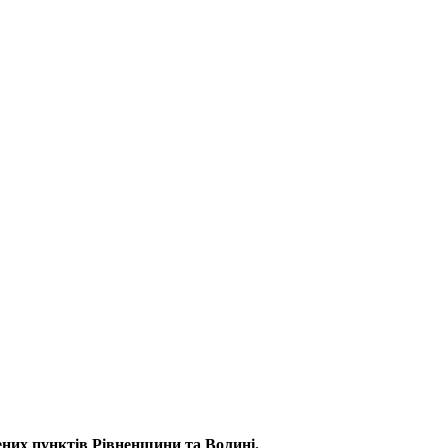
ених пунктів Рівненщини та Волині.