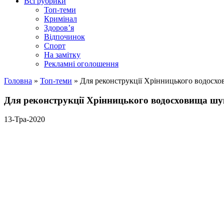
Всі рубрики
Топ-теми
Кримінал
Здоров’я
Відпочинок
Спорт
На замітку
Рекламні оголошення
Головна
»
Топ-теми
»
Для реконструкції Хрінницького водосхо
Для реконструкції Хрінницького водосховища шук
13-Тра-2020