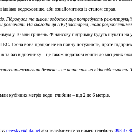
 відвідав водосховище, аби ознайомитися із станом справ.
ків. Гідровузол та шлюзи водосховища потребують реконструкці
ули розпочаті. На сьогодні ця ПКД застаріла, тож розроблятиме
інімум у 10 млн гривень. Фінансову підтримку будуть шукати на у
ГЕС. І хоча вона працює не на повну потужність, проте підприєм
в та баз відпочинку – це також додаткові кошти до місцевих бюд
ехногенно-екологічна безпека – це наша спільна відповідальність.
лн кубічних метрів води, глибина – від 2 до 6 метрів.
су:
newskvv@ukr.net
або телефонуйте за номер телефону
098 37 9