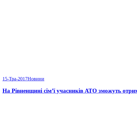
15-Тра-2017
Новини
На Рівненщині сім’ї учасників АТО зможуть отри