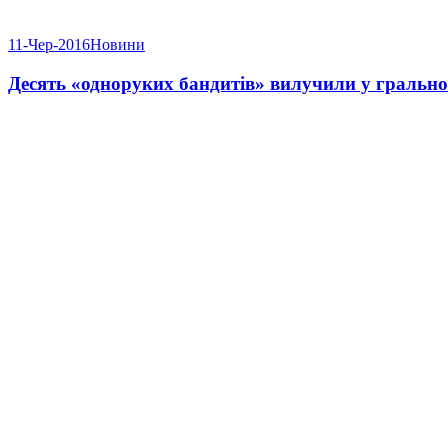
11-Чер-2016
Новини
Десять «одноруких бандитів» вилучили у грально