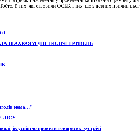
ами підтримки населення у проведенні капітального ремонту жит
в. Тобто, й тих, які створили ОСББ, і тих, що з певних причин 
лі
АЛА ШАХРАЯМ ДВІ ТИСЯЧІ ГРИВЕНЬ
ІК
янголів нема…”
 ЛІСУ
валідів успішно провели товариські зустрічі