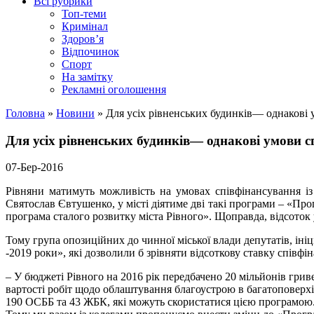
Всі рубрики
Топ-теми
Кримінал
Здоров’я
Відпочинок
Спорт
На замітку
Рекламні оголошення
Головна
»
Новини
»
Для усіх рівненських будинків— однакові
Для усіх рівненських будинків— однакові умови 
07-Бер-2016
Рівняни матимуть можливість на умовах співфінансування із
Святослав Євтушенко, у місті діятиме дві такі програми – «П
програма сталого розвитку міста Рівного». Щоправда, відсоток у
Тому група опозиційних до чинної міської влади депутатів, ін
-2019 роки», які дозволили б зрівняти відсоткову ставку співфі
– У бюджеті Рівного на 2016 рік передбачено 20 мільйонів гри
вартості робіт щодо облаштування благоустрою в багатоповерхі
190 ОСББ та 43 ЖБК, які можуть скористатися цією програмою. Д