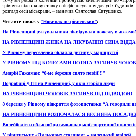
Тому ми разом із колегами пропонуємо внести зміни до «Прогр
зрівняти відсоткову ставку співфінансування для усіх будинкі
розгляд сесії міськради, – зазначив Святослав Євтушенко.
Читайте також у
“Новинах по-рівненськи”
:
На Рівненщині рятувальники ліквідували пожежу в автомоб
НА РІВНЕНЩИНІ ЖІНКА НА ЛІКУВАННЯ СИНА ВІДД
У Рівному переселенка облаяла дитину у маршрутці
У РІВНОМУ ПІД КОЛЕСАМИ ПОТЯГА ЗАГИНУВ ЧОЛОВ
Андрій Гажаман: “8-ме березня свято повій!!!”
Подробиці ДТП на Рівненщині, у якій згоріли люди
НА РІВНЕНЩИНІ ЧОЛОВІК ЗАГИНУВ ПІД ПІДВОДОЮ
8 березня у Рівному відкриття фотовиставки “А говорили 
НА РІВНЕНЩИНИ РОЗПОЧАЛАСЯ ВЕСНЯНА ПОСАДКУ
Волейболісти обласної дитячо-юнацької спортивної школи ін
У рівненських «Лялькових сходинок» – маленький ювілей