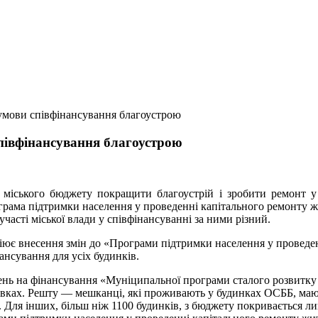
 умови співфінансування благоустрою
співфінансування благоустрою
 міського бюджету покращити благоустрій і зробити ремонт у 
рограма підтримки населення у проведенні капітального ремонту 
часті міської влади у співфінансуванні за ними різний.
іціює внесення змін до «Програми підтримки населення у провед
нансування для усіх будинків.
вень на фінансування «Муніципальної програми сталого розвитку м
вках. Решту — мешканці, які проживають у будинках ОСББ, мають 
ля інших, більш ніж 1100 будинків, з бюджету покривається лише