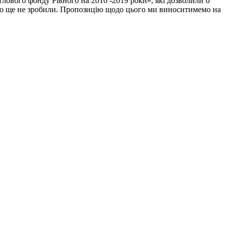
лового фонду Рівного на 2016 -2019 роки», які дозволили б
цього ще не зробили. Пропозицію щодо цього ми виноситимемо на