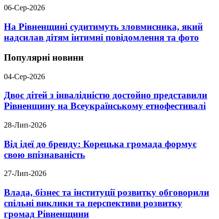
06-Сер-2026
На Рівненщині судитимуть зловмисника, який
надсилав дітям інтимні повідомлення та фото
Популярні новини
04-Сер-2026
Двоє дітей з інвалідністю достойно представили
Рівненщину на Всеукраїнському етнофестивалі
28-Лип-2026
Від ідеї до бренду: Корецька громада формує
свою впізнаваність
27-Лип-2026
Влада, бізнес та інституції розвитку обговорили
спільні виклики та перспективи розвитку
громад Рівненщини