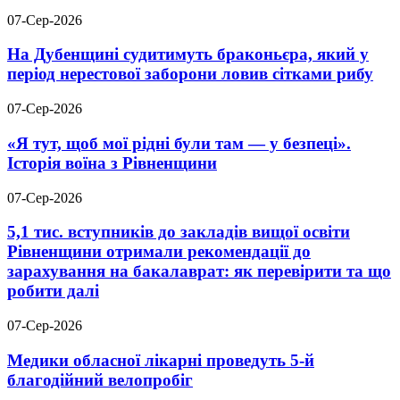
07-Сер-2026
На Дубенщині судитимуть браконьєра, який у
період нерестової заборони ловив сітками рибу
07-Сер-2026
«Я тут, щоб мої рідні були там — у безпеці».
Історія воїна з Рівненщини
07-Сер-2026
5,1 тис. вступників до закладів вищої освіти
Рівненщини отримали рекомендації до
зарахування на бакалаврат: як перевірити та що
робити далі
07-Сер-2026
Медики обласної лікарні проведуть 5-й
благодійний велопробіг