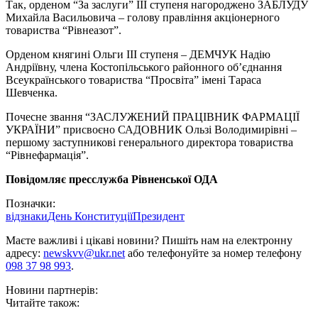
Так, орденом “За заслуги” ІІІ ступеня нагороджено ЗАБЛУДУ
Михайла Васильовича – голову правління акціонерного
товариства “Рівнеазот”.
Орденом княгині Ольги ІІІ ступеня – ДЕМЧУК Надію
Андріївну, члена Костопільського районного об’єднання
Всеукраїнського товариства “Просвіта” імені Тараса
Шевченка.
Почесне звання “ЗАСЛУЖЕНИЙ ПРАЦІВНИК ФАРМАЦІЇ
УКРАЇНИ” присвоєно САДОВНИК Ользі Володимирівні –
першому заступникові генерального директора товариства
“Рівнефармація”.
Повідомляє пресслужба Рівненської ОДА
Позначки:
відзнаки
День Конституції
Президент
Маєте важливі і цікаві новини? Пишіть нам на електронну
адресу:
newskvv@ukr.net
або телефонуйте за номер телефону
098 37 98 993
.
Новини партнерів:
Читайте також: