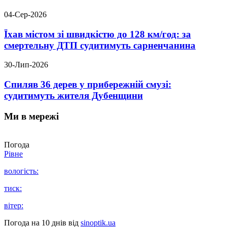
04-Сер-2026
Їхав містом зі швидкістю до 128 км/год: за
смертельну ДТП судитимуть сарненчанина
30-Лип-2026
Спиляв 36 дерев у прибережній смузі:
судитимуть жителя Дубенщини
Ми в мережі
Погода
Рівне
вологість:
тиск:
вітер:
Погода на 10 днів від
sinoptik.ua