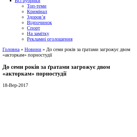
Всі рубрики
Топ-теми
Кримінал
Здоров’я
Відпочинок
Спорт
На замітку
Рекламні оголошення
Головна
»
Новини
»
До семи років за ґратами загрожує двом
«акторкам» порностудії
До семи років за ґратами загрожує двом
«акторкам» порностудії
18-Вер-2017