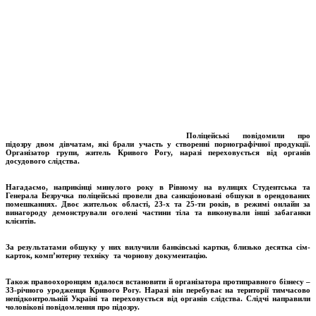
Поліцейські повідомили про
підозру двом дівчатам, які брали участь у створенні порнографічної продукції.
Організатор групи, житель Кривого Рогу, наразі переховується від органів
досудового слідства.
Нагадаємо, наприкінці минулого року в Рівному на вулицях Студентська та
Генерала Безручка поліцейські провели два санкціоновані обшуки в орендованих
помешканнях. Двоє жительок області, 23-х та 25-ти років, в режимі онлайн за
винагороду демонстрували оголені частини тіла та виконували інші забаганки
клієнтів.
За результатами обшуку у них вилучили банківські картки, близько десятка сім-
карток, комп’ютерну техніку та чорнову документацію.
Також правоохоронцям вдалося встановити й організатора протиправного бізнесу –
33-річного уродженця Кривого Рогу. Наразі він перебуває на території тимчасово
непідконтрольній Україні та переховується від органів слідства. Слідчі направили
чоловікові повідомлення про підозру.