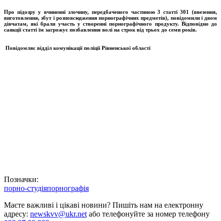
Про підозру у вчиненні злочину, передбаченого частиною 3 статті 301 (
в
везення,
виготовлення, збут і розповсюдження порнографічних предметів
), повідомили і двом
дівчатам, які брали участь у створенні порнографічного продукту. Відповідно до
санкції статті їм загрожує
позбавлення волі на строк від трьох до семи років
.
Повідомляє в
ідділ комунікації
поліції Рівненської області
Позначки:
порно-студія
порнографія
Маєте важливі і цікаві новини? Пишіть нам на електронну
адресу:
newskvv@ukr.net
або телефонуйте за номер телефону