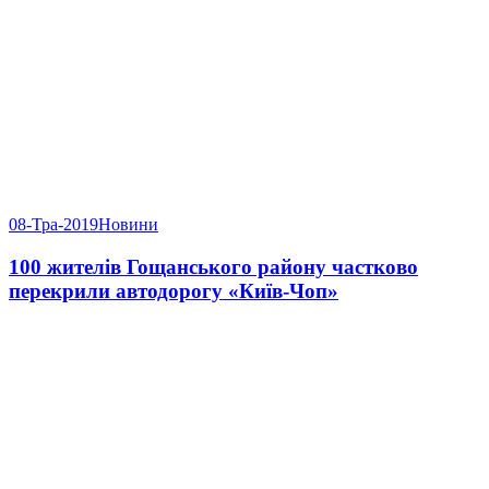
08-Тра-2019
Новини
100 жителів Гощанського району частково
перекрили автодорогу «Київ-Чоп»