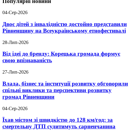
Популярні новини
04-Сер-2026
Двоє дітей з інвалідністю достойно представили
Рівненщину на Всеукраїнському етнофестивалі
28-Лип-2026
Від ідеї до бренду: Корецька громада формує
свою впізнаваність
27-Лип-2026
Влада, бізнес та інституції розвитку обговорили
спільні виклики та перспективи розвитку
громад Рівненщини
04-Сер-2026
Їхав містом зі швидкістю до 128 км/год: за
смертельну ДТП судитимуть сарненчанина