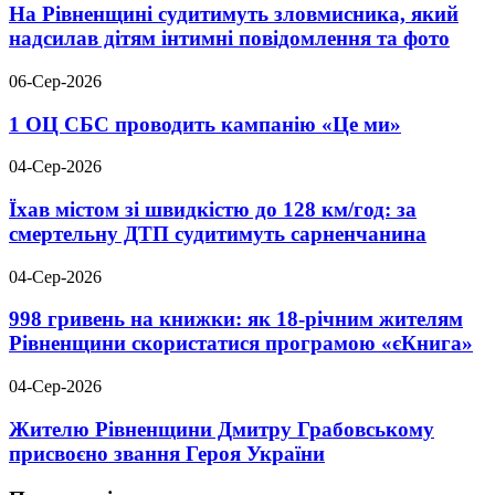
На Рівненщині судитимуть зловмисника, який
надсилав дітям інтимні повідомлення та фото
06-Сер-2026
1 ОЦ СБС проводить кампанію «Це ми»
04-Сер-2026
Їхав містом зі швидкістю до 128 км/год: за
смертельну ДТП судитимуть сарненчанина
04-Сер-2026
998 гривень на книжки: як 18-річним жителям
Рівненщини скористатися програмою «єКнига»
04-Сер-2026
Жителю Рівненщини Дмитру Грабовському
присвоєно звання Героя України