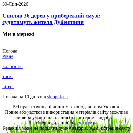
30-Лип-2026
Спиляв 36 дерев у прибережній смузі:
судитимуть жителя Дубенщини
Ми в мережі
Погода
Рівне
вологість:
тиск:
вітер:
Погода на 10 днів від
sinoptik.ua
Всі права захищені чинним законодавством України.
Повне або часткове використання матеріалів сайту можливе
лише за умови посилання (для інтернет-видань —
гіперпосилання) на
tomat.rv.ua
Редакція може не поділяти думку авторів. Адміністрація сайту