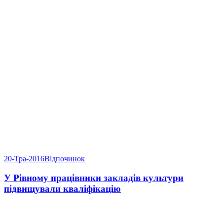
20-Тра-2016
Відпочинок
У Рівному працівники закладів культури
підвищували кваліфікацію