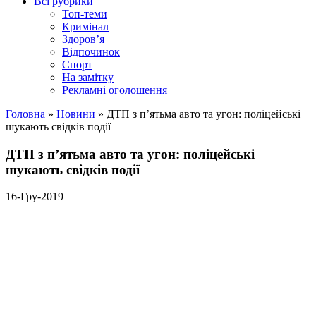
Всі рубрики
Топ-теми
Кримінал
Здоров’я
Відпочинок
Спорт
На замітку
Рекламні оголошення
Головна
»
Новини
»
ДТП з п’ятьма авто та угон: поліцейські
шукають свідків події
ДТП з п’ятьма авто та угон: поліцейські
шукають свідків події
16-Гру-2019