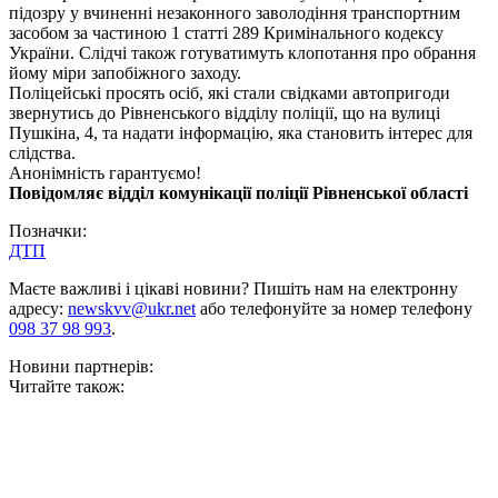
підозру у вчиненні незаконного заволодіння транспортним
засобом за частиною 1 статті 289 Кримінального кодексу
України. Слідчі також готуватимуть клопотання про обрання
йому міри запобіжного заходу.
Поліцейські просять осіб, які стали свідками автопригоди
звернутись до Рівненського відділу поліції, що на вулиці
Пушкіна, 4, та надати інформацію, яка становить інтерес для
слідства.
Анонімність гарантуємо!
Повідомляє відділ комунікації поліції Рівненської області
Позначки:
ДТП
Маєте важливі і цікаві новини? Пишіть нам на електронну
адресу:
newskvv@ukr.net
або телефонуйте за номер телефону
098 37 98 993
.
Новини партнерів:
Читайте також: