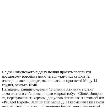
Слідчі Рівненського відділу поліції просять посприяти
досудовому розслідуванню та відгукнутися свідків та
очевидців автопригоди, яка сталася на проспекті Миру 14
грудня, близько 18:40.
Нагадаємо, раніше судимий 43-річний рівнянин в стані
алкогольного сп’яніння викрав мікроавтобус «Citroen Jumper»
та, перебуваючи за кермом, допустив зіткнення із автомобілем
«Peugeot Expert». Залишивши місце ДТП керманич втік і скоїв
ще одну автопригоду, пошкодивши іще чотири транспортні