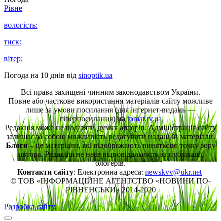
Рівне
вологість:
тиск:
вітер:
Погода на 10 днів від
sinoptik.ua
Всі права захищені чинним законодавством України.
Повне або часткове використання матеріалів сайту можливе
лише за умови посилання (для інтернет-видань —
гіперпосилання) на
tomat.rv.ua
Редакція може не поділяти думку авторів. Адміністрація сайту
залишає за собою можливість редагувати надані їй матеріали.
Блоги
– це матеріали, які відображають винятково точку зору
автора. Редакція не несе відповідальність за публікації
блогерів.
Контакти сайту
: Електронна адреса:
newskvv@ukr.net
© ТОВ «ІНФОРМАЦІЙНЕ АГЕНТСТВО «НОВИНИ ПО-
РІВНЕНСЬКИ» 2014-2020
Розробка сайту.