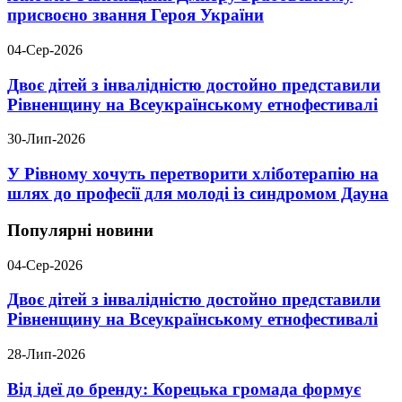
присвоєно звання Героя України
04-Сер-2026
Двоє дітей з інвалідністю достойно представили
Рівненщину на Всеукраїнському етнофестивалі
30-Лип-2026
У Рівному хочуть перетворити хліботерапію на
шлях до професії для молоді із синдромом Дауна
Популярні новини
04-Сер-2026
Двоє дітей з інвалідністю достойно представили
Рівненщину на Всеукраїнському етнофестивалі
28-Лип-2026
Від ідеї до бренду: Корецька громада формує