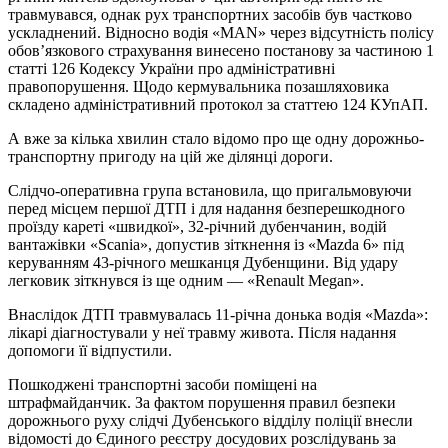
травмувався, однак рух транспортних засобів був частково
ускладнений. Відносно водія «MAN» через відсутність полісу
обов’язкового страхування винесено постанову за частиною 1
статті 126 Кодексу України про адміністративні
правопорушення. Щодо кермувальника позашляховика
складено адміністративний протокол за статтею 124 КУпАП.
А вже за кілька хвилин стало відомо про ще одну дорожньо-
транспортну пригоду на цій же ділянці дороги.
Слідчо-оперативна група встановила, що пригальмовуючи
перед місцем першої ДТП і для надання безперешкодного
проїзду кареті «швидкої», 32-річний дубенчанин, водій
вантажівки «Scania», допустив зіткнення із «Mazda 6» під
керуванням 43-річного мешканця Дубенщини. Від удару
легковик зіткнувся із ще одним — «Renault Megan».
Внаслідок ДТП травмувалась 11-річна донька водія «Mazda»:
лікарі діагностували у неї травму живота. Після надання
допомоги її відпустили.
Пошкоджені транспортні засоби поміщені на
штрафмайданчик. За фактом порушення правил безпеки
дорожнього руху слідчі Дубенського відділу поліції внесли
відомості до Єдиного реєстру досудових розслідувань за