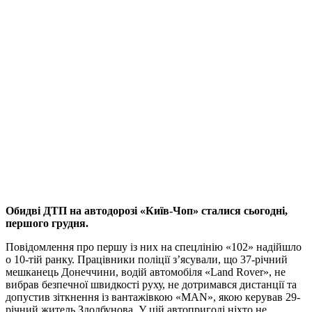
Обидві ДТП на автодорозі «Київ-Чоп» сталися сьогодні,
першого грудня.
Повідомлення про першу із них на спецлінію «102» надійшло
о 10-тій ранку. Працівники поліції з’ясували, що 37-річний
мешканець Донеччини, водій автомобіля «Land Rover», не
вибрав безпечної швидкості руху, не дотримався дистанції та
допустив зіткнення із вантажівкою «MAN», якою керував 29-
річний житель Здолбунова. У цій автопригоді ніхто не