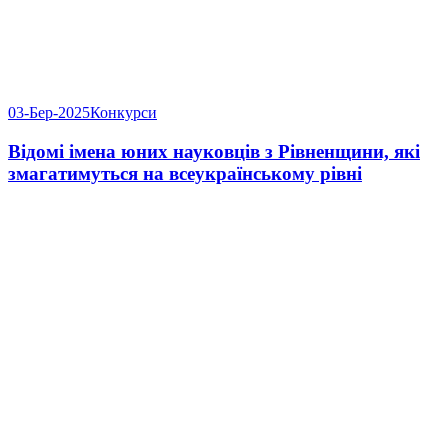
03-Бер-2025
Конкурси
Відомі імена юних науковців з Рівненщини, які
змагатимуться на всеукраїнському рівні