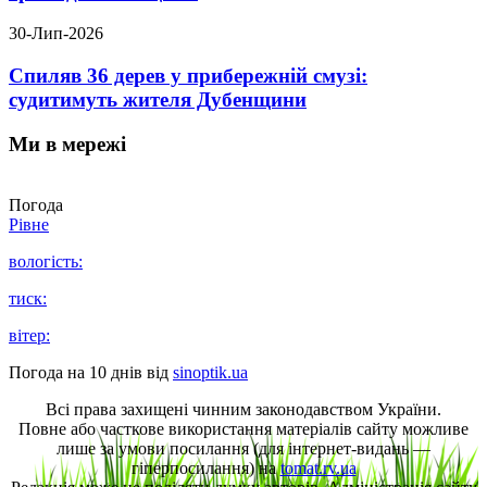
30-Лип-2026
Спиляв 36 дерев у прибережній смузі:
судитимуть жителя Дубенщини
Ми в мережі
Погода
Рівне
вологість:
тиск:
вітер:
Погода на 10 днів від
sinoptik.ua
Всі права захищені чинним законодавством України.
Повне або часткове використання матеріалів сайту можливе
лише за умови посилання (для інтернет-видань —
гіперпосилання) на
tomat.rv.ua