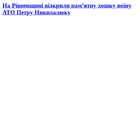
На Рівненщині відкрили пам’ятну дошку воїну
АТО Петру Никидалюку