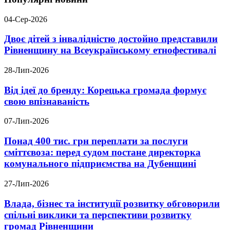
04-Сер-2026
Двоє дітей з інвалідністю достойно представили
Рівненщину на Всеукраїнському етнофестивалі
28-Лип-2026
Від ідеї до бренду: Корецька громада формує
свою впізнаваність
07-Лип-2026
Понад 400 тис. грн переплати за послуги
сміттєвоза: перед судом постане директорка
комунального підприємства на Дубенщині
27-Лип-2026
Влада, бізнес та інституції розвитку обговорили
спільні виклики та перспективи розвитку
громад Рівненщини