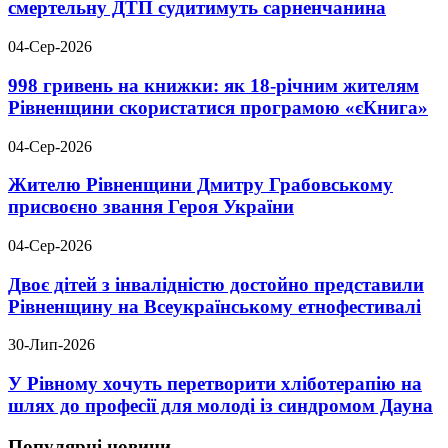
смертельну ДТП судитимуть сарненчанина
04-Сер-2026
998 гривень на книжки: як 18-річним жителям
Рівненщини скористатися програмою «єКнига»
04-Сер-2026
Жителю Рівненщини Дмитру Грабовському
присвоєно звання Героя України
04-Сер-2026
Двоє дітей з інвалідністю достойно представили
Рівненщину на Всеукраїнському етнофестивалі
30-Лип-2026
У Рівному хочуть перетворити хліботерапію на
шлях до професії для молоді із синдромом Дауна
Популярні новини