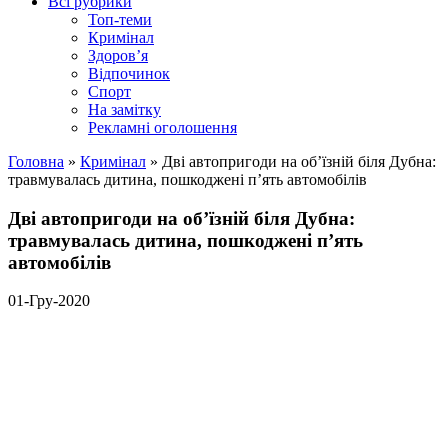
Всі рубрики
Топ-теми
Кримінал
Здоров’я
Відпочинок
Спорт
На замітку
Рекламні оголошення
Головна
»
Кримінал
»
Дві автопригоди на об’їзній біля Дубна:
травмувалась дитина, пошкоджені п’ять автомобілів
Дві автопригоди на об’їзній біля Дубна:
травмувалась дитина, пошкоджені п’ять
автомобілів
01-Гру-2020