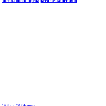
знеболюючі препарати безкоштовно
19-Лип-2017
Новини