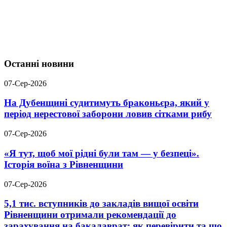
Останні новини
07-Сер-2026
На Дубенщині судитимуть браконьєра, який у
період нерестової заборони ловив сітками рибу
07-Сер-2026
«Я тут, щоб мої рідні були там — у безпеці».
Історія воїна з Рівненщини
07-Сер-2026
5,1 тис. вступників до закладів вищої освіти
Рівненщини отримали рекомендації до
зарахування на бакалаврат: як перевірити та що