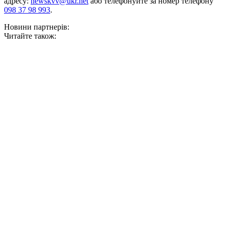
адресу:
newskvv@ukr.net
або телефонуйте за номер телефону
098 37 98 993
.
Новини партнерів:
Читайте також: