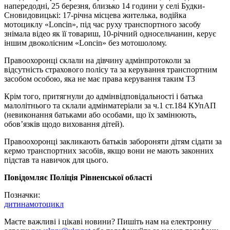
напередодні, 25 березня, близько 14 години у селі Будки-
Сновидовицькі: 17-річна місцева жителька, водійка
мотоциклу «Loncin», під час руху транспортного засобу
знімала відео як її товариш, 10-річний односельчанин, керує
іншим двоколісним «Loncin» без мотошолому.
Правоохоронці склали на дівчину адмінпротоколи за
відсутність страхового полісу та за керування транспортним
засобом особою, яка не має права керування таким ТЗ
Крім того, притягнули до адмінвідповідальності і батька
малолітнього та склали адмінматеріали за ч.1 ст.184 КУпАП
(невиконання батьками або особами, що їх замінюють,
обов’язків щодо виховання дітей).
Правоохоронці закликають батьків забороняти дітям сідати за
кермо транспортних засобів, якщо вони не мають законних
підстав та навичок для цього.
Повідомляє Поліція Рівненської області
Позначки:
дитина
мотоцикл
Маєте важливі і цікаві новини? Пишіть нам на електронну