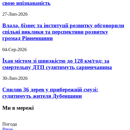
свою впізнаваність
27-Лип-2026
Влада, бізнес та інституції розвитку обговорили
спільні виклики та перспективи розвитку
громад Рівненщини
04-Сер-2026
Їхав містом зі швидкістю до 128 км/год: за
смертельну ДТП судитимуть сарненчанина
30-Лип-2026
Спиляв 36 дерев у прибережній смузі:
судитимуть жителя Дубенщини
Ми в мережі
Погода
Рівне