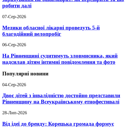
робити далі
07-Сер-2026
Медики обласної лікарні проведуть 5-й
благодійний велопробіг
06-Сер-2026
На Рівненщині судитимуть зловмисника, який
надсилав дітям інтимні повідомлення та фото
Популярні новини
04-Сер-2026
Двоє дітей з інвалідністю достойно представили
Рівненщину на Всеукраїнському етнофестивалі
28-Лип-2026
Від ідеї до бренду: Корецька громада формує