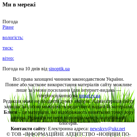
Ми в мережі
Погода
Рівне
вологість:
тиск:
вітер:
Погода на 10 днів від
sinoptik.ua
Всі права захищені чинним законодавством України.
Повне або часткове використання матеріалів сайту можливе
лише за умови посилання (для інтернет-видань —
гіперпосилання) на
tomat.rv.ua
Редакція може не поділяти думку авторів. Адміністрація сайту
залишає за собою можливість редагувати надані їй матеріали.
Блоги
– це матеріали, які відображають винятково точку зору
автора. Редакція не несе відповідальність за публікації
блогерів.
Контакти сайту
: Електронна адреса:
newskvv@ukr.net
© ТОВ «ІНФОРМАЦІЙНЕ АГЕНТСТВО «НОВИНИ ПО-