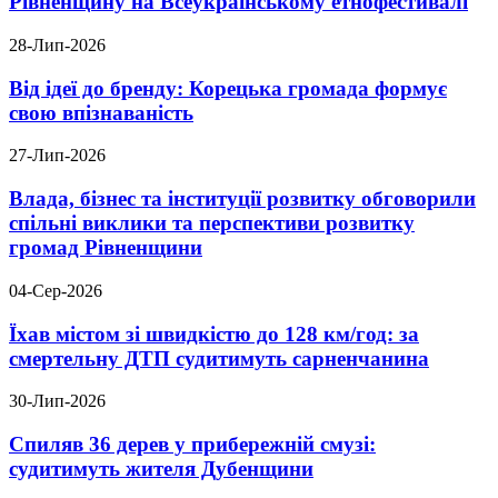
Рівненщину на Всеукраїнському етнофестивалі
28-Лип-2026
Від ідеї до бренду: Корецька громада формує
свою впізнаваність
27-Лип-2026
Влада, бізнес та інституції розвитку обговорили
спільні виклики та перспективи розвитку
громад Рівненщини
04-Сер-2026
Їхав містом зі швидкістю до 128 км/год: за
смертельну ДТП судитимуть сарненчанина
30-Лип-2026
Спиляв 36 дерев у прибережній смузі:
судитимуть жителя Дубенщини