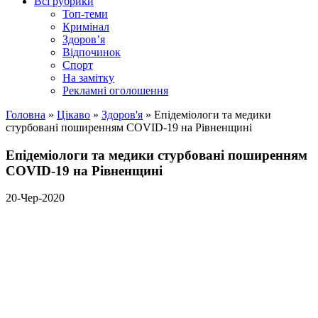
Всі рубрики
Топ-теми
Кримінал
Здоров’я
Відпочинок
Спорт
На замітку
Рекламні оголошення
Головна
»
Цікаво
»
Здоров'я
»
Епідеміологи та медики
стурбовані поширенням COVID-19 на Рівненщині
Епідеміологи та медики стурбовані поширенням
COVID-19 на Рівненщині
20-Чер-2020