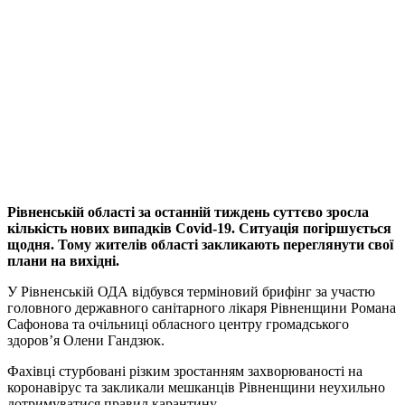
Рівненській області за останній тиждень суттєво зросла
кількість нових випадків Covid-19. Ситуація погіршується
щодня. Тому жителів області закликають переглянути свої
плани на вихідні.
У Рівненській ОДА відбувся терміновий брифінг за участю
головного державного санітарного лікаря Рівненщини Романа
Сафонова та очільниці обласного центру громадського
здоров’я Олени Гандзюк.
Фахівці стурбовані різким зростанням захворюваності на
коронавірус та закликали мешканців Рівненщини неухильно
дотримуватися правил карантину.