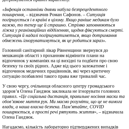
«Інфекція останніми днями набула безпрецедентного
поширення,
– відзначив Роман Сафонов. –
Ситуація
погіршується і в країні в цілому. Якщо раніше медикам було
важко, то тепер ще й страшно. Стрімко заповнюються
ліжка у реанімаційних відділеннях, щодня фіксуються смерті.
Ситуація й надалі погіршуватиметься, якщо дотримання
обмежень ігноруватимуться, як це робиться зараз».
Головний санітарний лікар Рівненщини звернувся до
мешканців області з проханням відмінити плани на
відпочинок у компаніях на ці вихідні та подбати про свою
безпеку та своїх рідних. Адже від цього залежатиме і
відпочинок медичних працівників, які через критичну
ситуацію позбавлені такого права вже тривалий час.
У свою чергу, очільниця обласного центру громадського
здоров’я Олена Гандзюк закликала не ігнорувати головних
правил. «
Це соціальна дистанція, правильне носіння маски та
обов’язкове миття рук. Ми маємо розуміти, що це не вимога
влади, а наша власна безпека. Пам’ятайте, COVID
поширюється, а прості речі рятують життя
», – відзначила
Олена Гандзюк.
Нагадаємо, кількість лабораторно підтверджених випадків