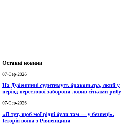
Останні новини
07-Сер-2026
На Дубенщині судитимуть браконьєра, який у
період нерестової заборони ловив сітками рибу
07-Сер-2026
«Я тут, щоб мої рідні були там — у безпеці».
Історія воїна з Рівненщини