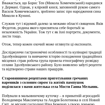
Вважається, що Борис Тен (Микола Хомичевський) народився
у Дермані. Однак, у кліровій книзі, заповненій рукою самого
Василя Хомичевського, зроблено запис про народження сина
Миколи в Кунині.
Служив тут і відомий далеко за межами області священик Яків
Федотов, родина якого присвятила себе боротьбі за
незалежність України. Тож тут є як їхні портрети, документи,
листи тощо.
Отож, тепер кожен охочий може оглянути ці експонати.
Досліджуючи гастрономічні особливості та кулінарні традиції
Здолбунівщини та вивчаючи історію походження традиційних
місцевих страв робоча група провела етнографічну розвідку
селами Здолбунівського району. Було виявлено забуті рецепти
та відтворено страви наших пращурів.
Старовинними рецептами приготування гречаних
вареників з солоним сиром та житніх пампушок
поділилася з нами жителька села Мости Ганна Мельник.
Побували в мальовничому куточку – в приватній агросадибі
Володимира Максимчука та Андрія Болотнюка в селі Новий
Світ, де місцеві господині Ніна Беженар з своєю донькою