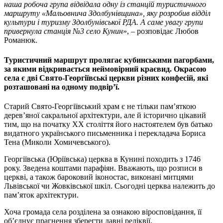
наша робоча група відвідала одну із станцій туристичного
маршруту «Мальовнича Здолбунівщина», яку розробив відділ
культури і туризму Здолбунівської РДА. А саме увагу групи
привернула станція №3 село Кунин
», – розповідає Любов
Романюк.
Туристичний маршрут пролягає кубинськими пагорбами,
за якими відкривається неймовірний краєвид. Окрасою
села є дві Свято-Георгіївські церкви різних конфесій, які
розташовані на одному подвір’ї.
Старий Свято-Георгіївський храм є не тільки пам’яткою
дерев’яної сакральної архітектури, але й історично цікавий
тим, що на початку ХХ століття його настоятелем був батько
видатного українського письменника і перекладача Бориса
Тена (Миколи Хомичевського).
Георгіївська (Юріївська) церква в Кунині походить з 1746
року. Зведена коштами парафіян. Вважають, що розписи в
церкві, а також бароковий іконостас, виконані митцями
Львівської чи Жовківської шкіл. Сьогодні церква належить до
пам’яток архітектури.
Хоча громада села розділена за ознакою віросповідання, її
об’єднує прагнення зберегти давні реліквії.