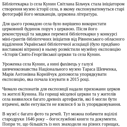
Бібліотекарка із села Кунин Світлана Більчук стала ініціатором
створення музею історії села, в якому експонуватимуться старі
фотографії його мешканців, церковна література.
Для цього громадою села було вирішено використати
церковний будинок поруч з церквою. Після його
реконструкції та завдяки перемозі бібліотекарки у конкурсі
міні-грантів бібліотечних ініціатив від Рівненського обласного
відділення Української бібліотечної асоціації (було придбано
виставкові вітрини) в ньому розмістили музейну експозицію
«Історія Свято-Георгіївської церкви та села Кунин.
Уроженка села Кунин, а нині фахівець у галузі
шевченкознавства Національного музею Тараса Шевченка,
Марія Антонівна Корнійчук допомогла упорядкувати
експозицію, яка почала існувати в 2015 році.
Чимало експонатів для експозиції надали прихожани церков
та жителі Кунина. На горищі місцевої церкви та у жителів
села виявилося багато древніх артефактів, які б могли бути
втрачені, якби ентузіасти не взялися б за їх упорядковування.
В музеї є багато фото та речей. Тут можна побачити вцілілі
стародруки 1646 року – богослужбові книги та документи.
Попри те, що більшість із них знаходили на різних горищах,