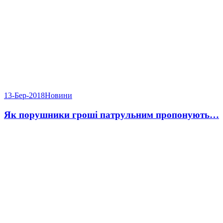
13-Бер-2018
Новини
Як порушники гроші патрульним пропонують…