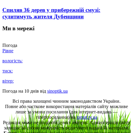
Спиляв 36 дерев у прибережній смузі:
судитимуть жителя Дубенщини
Ми в мережі
Погода
Рівне
вологість:
тиск:
вітер:
Погода на 10 днів від
sinoptik.ua
Всі права захищені чинним законодавством України.
Повне або часткове використання матеріалів сайту можливе
лише за умови посилання (для інтернет-видань —
гіперпосилання) на
tomat.rv.ua
Редакція може не поділяти думку авторів. Адміністрація сайту
залишає за собою можливість редагувати надані їй матеріали.