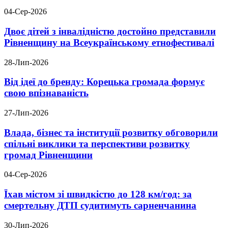
04-Сер-2026
Двоє дітей з інвалідністю достойно представили
Рівненщину на Всеукраїнському етнофестивалі
28-Лип-2026
Від ідеї до бренду: Корецька громада формує
свою впізнаваність
27-Лип-2026
Влада, бізнес та інституції розвитку обговорили
спільні виклики та перспективи розвитку
громад Рівненщини
04-Сер-2026
Їхав містом зі швидкістю до 128 км/год: за
смертельну ДТП судитимуть сарненчанина
30-Лип-2026