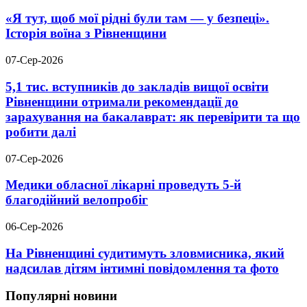
«Я тут, щоб мої рідні були там — у безпеці».
Історія воїна з Рівненщини
07-Сер-2026
5,1 тис. вступників до закладів вищої освіти
Рівненщини отримали рекомендації до
зарахування на бакалаврат: як перевірити та що
робити далі
07-Сер-2026
Медики обласної лікарні проведуть 5-й
благодійний велопробіг
06-Сер-2026
На Рівненщині судитимуть зловмисника, який
надсилав дітям інтимні повідомлення та фото
Популярні новини