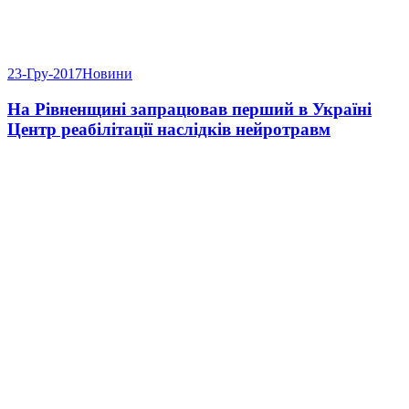
23-Гру-2017
Новини
На Рівненщині запрацював перший в Україні
Центр реабілітації наслідків нейротравм