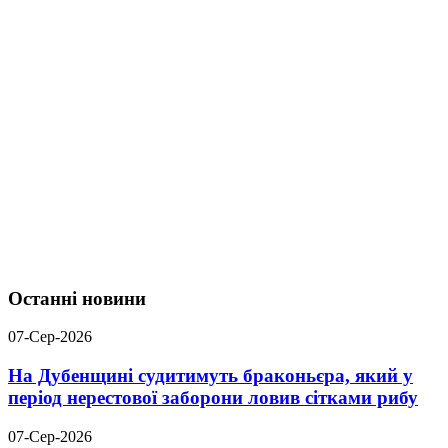
Останні новини
07-Сер-2026
На Дубенщині судитимуть браконьєра, який у
період нерестової заборони ловив сітками рибу
07-Сер-2026