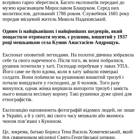
всерівно гарно збереглися. Багато експонатів передані до
музею краєзнавцем Мирославом Блащуком. Серед них
молитвослов, датований 1786 роком. Служебник 1681 року
передав місцевий житель Микола Надаховський.
Одним із найцікавіших і найцінніших шедеврів, який
пощастило отримати музею, є рушник, вишитий у 1937
році мешканкою села Кунин Анастасією Андрощук.
Експонат оповитий легендами. На полотні дівчина зобразила
себе та свого нареченого. Після того, як вони побралися,
рушник почепили у хаті. Господар перебував у лавах УПА.
Його саме не було вдома, коли в хату зайшли німецькі
солдати. Вони побачили на рушникові вишитий тризуб і
почали вивідувати у господині, де її чоловік. Того разу
минулося, однак жінка вирішила випороти тризуб і замість
нього вишила весільну корону. Такі рушники дуже цінні для
етнографістів.
Експозицію наповнюють фотографій відомих людей, не лише
в Україні, а й у світі, які свого часу мешкали або якимось
чином пов’язані з Кунином.
Це, зокрема, батько Бориса Тена Василь Хомичевський, який
був священиком місцевої Свято-Георгіївської церкви.