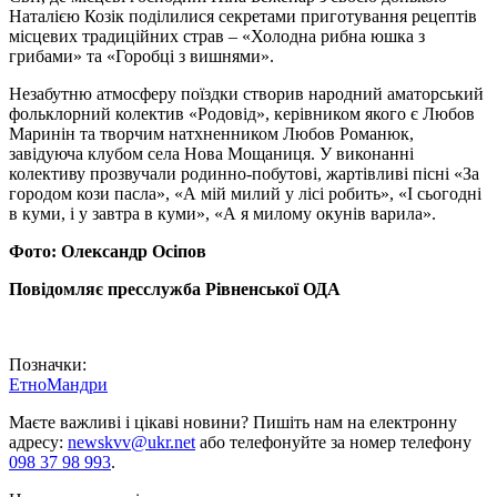
Наталією Козік поділилися секретами приготування рецептів
місцевих традиційних страв – «Холодна рибна юшка з
грибами» та «Горобці з вишнями».
Незабутню атмосферу поїздки створив народний аматорський
фольклорний колектив «Родовід», керівником якого є Любов
Маринін та творчим натхненником Любов Романюк,
завідуюча клубом села Нова Мощаниця. У виконанні
колективу прозвучали родинно-побутові, жартівливі пісні «За
городом кози пасла», «А мій милий у лісі робить», «І сьогодні
в куми, і у завтра в куми», «А я милому окунів варила».
Фото: Олександр Осіпов
Повідомляє пресслужба Рівненської ОДА
Позначки:
ЕтноМандри
Маєте важливі і цікаві новини? Пишіть нам на електронну
адресу:
newskvv@ukr.net
або телефонуйте за номер телефону
098 37 98 993
.