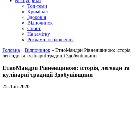
Всі рубрики
Топ-теми
Кримінал
Здоров’я
Відпочинок
Спорт
На замітку
Рекламні оголошення
Головна
»
Відпочинок
»
ЕтноМандри Рівненщиною: історія,
легенди та кулінарні традиції Здобунівщини
ЕтноМандри Рівненщиною: історія, легенди та
кулінарні традиції Здобунівщини
25-Лип-2020