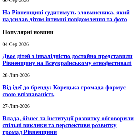
06-Сер-2026
На Рівненщині судитимуть зловмисника, який
надсилав дітям інтимні повідомлення та фото
Популярні новини
04-Сер-2026
Двоє дітей з інвалідністю достойно представили
Рівненщину на Всеукраїнському етнофестивалі
28-Лип-2026
Від ідеї до бренду: Корецька громада формує
свою впізнаваність
27-Лип-2026
Влада, бізнес та інституції розвитку обговорили
спільні виклики та перспективи розвитку
громад Рівненщини