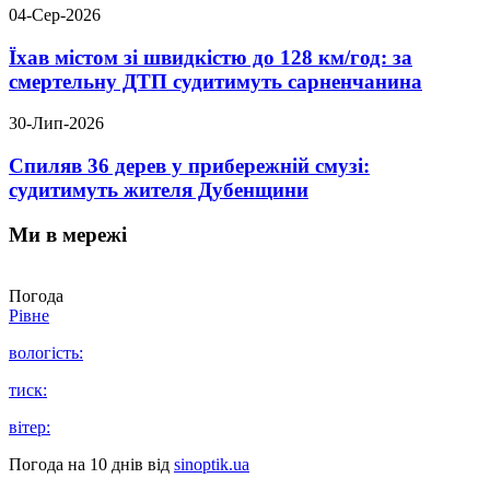
04-Сер-2026
Їхав містом зі швидкістю до 128 км/год: за
смертельну ДТП судитимуть сарненчанина
30-Лип-2026
Спиляв 36 дерев у прибережній смузі:
судитимуть жителя Дубенщини
Ми в мережі
Погода
Рівне
вологість:
тиск:
вітер:
Погода на 10 днів від
sinoptik.ua