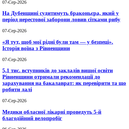
07-Сер-2026
На Дубенщині судитимуть браконьєра, який у
період нерестової заборони ловив сітками рибу
07-Сер-2026
«Я тут, щоб мої рідні були там — у безпеці».
Історія воїна з Рівненщини
07-Сер-2026
5,1 тис. вступників до закладів вищої освіти
Рівненщини отримали рекомендації до
зарахування на бакалаврат: як перевірити та що
робити далі
07-Сер-2026
Медики обласної лікарні проведуть 5-й
благодійний велопробіг