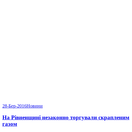
28-Бер-2016
Новини
На Рівненщині незаконно торгували скрапленим
газом