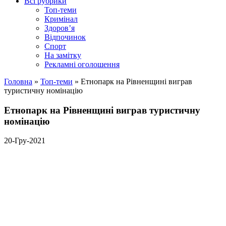
Всі рубрики
Топ-теми
Кримінал
Здоров’я
Відпочинок
Спорт
На замітку
Рекламні оголошення
Головна
»
Топ-теми
»
Етнопарк на Рівненщині виграв
туристичну номінацію
Етнопарк на Рівненщині виграв туристичну
номінацію
20-Гру-2021