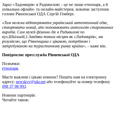
Зараз «Ладомирія» в Радивилові – це не лише етнопарк, а й
унікальна офлайн- та онлайн-майстерня, зазначає заступник
голови Рівненської ОДА Сергій Гемберг.
«Там можна відтворювати український автентичний одяг,
створювати новий, або поповнювати антологію старовинних
виробів. Сам музей фізично діє в Радивилові по
вул.Шкільній,1.Завдяки таким місцям як «Ладомирія», ми
розуміємо, що Рівненщина є цікавою, потрібною і
затребуваною на туристичному ринку країни
», – каже він.
Повідомляє пресслужба Рівненської ОДА
Позначки:
етнопарк
Маєте важливі і цікаві новини? Пишіть нам на електронну
адресу:
newskvv@ukr.net
або телефонуйте за номер телефону
098 37 98 993
.
Новини партнерів:
Читайте також: