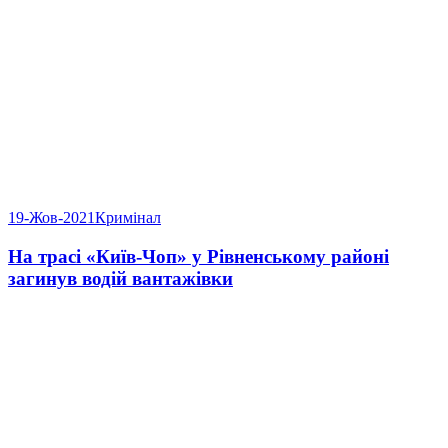
19-Жов-2021
Кримінал
На трасі «Київ-Чоп» у Рівненському районі
загинув водій вантажівки