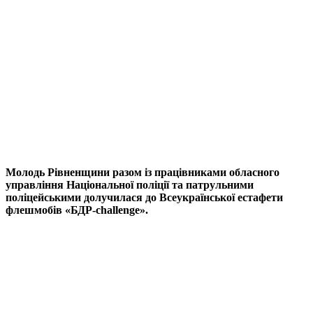
Молодь Рівненщини разом із працівниками обласного
управління Національної поліції та патрульними
поліцейськими долучилася до Всеукраїнської естафети
флешмобів «БДР-
challenge
».