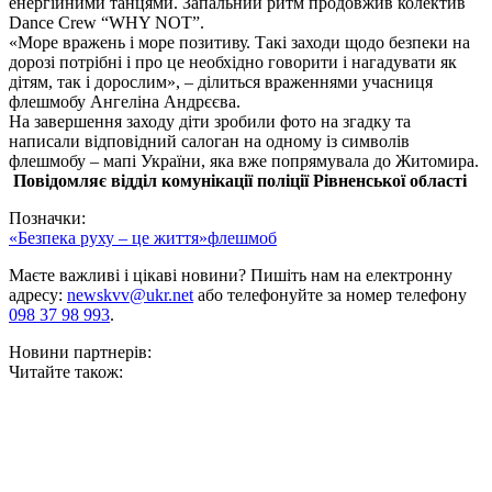
енергійними танцями. Запальний ритм продовжив колектив
Dance Crew “WHY NOT”.
«Море вражень і море позитиву. Такі заходи щодо безпеки на
дорозі потрібні і про це необхідно говорити і нагадувати як
дітям, так і дорослим», – ділиться враженнями учасниця
флешмобу Ангеліна Андрєєва.
На завершення заходу діти зробили фото на згадку та
написали відповідний салоган на одному із символів
флешмобу – мапі України, яка вже попрямувала до Житомира.
Повідомляє в
ідділ комунікації
поліції Рівненської області
Позначки:
«Безпека руху – це життя»
флешмоб
Маєте важливі і цікаві новини? Пишіть нам на електронну
адресу:
newskvv@ukr.net
або телефонуйте за номер телефону
098 37 98 993
.
Новини партнерів:
Читайте також: