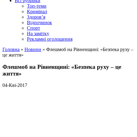
Всі рубрики
Топ-теми
Кримінал
Здоров’я
Відпочинок
Спорт
На замітку
Рекламні оголошення
Головна
»
Новини
»
Флешмоб на Рівненщині: «Безпека руху –
це життя»
Флешмоб на Рівненщині: «Безпека руху – це
життя»
04-Кві-2017