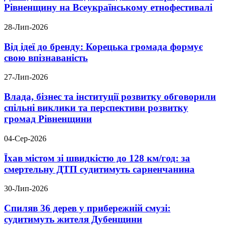
Рівненщину на Всеукраїнському етнофестивалі
28-Лип-2026
Від ідеї до бренду: Корецька громада формує
свою впізнаваність
27-Лип-2026
Влада, бізнес та інституції розвитку обговорили
спільні виклики та перспективи розвитку
громад Рівненщини
04-Сер-2026
Їхав містом зі швидкістю до 128 км/год: за
смертельну ДТП судитимуть сарненчанина
30-Лип-2026
Спиляв 36 дерев у прибережній смузі:
судитимуть жителя Дубенщини