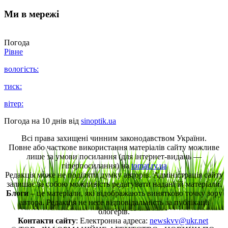
Ми в мережі
Погода
Рівне
вологість:
тиск:
вітер:
Погода на 10 днів від
sinoptik.ua
Всі права захищені чинним законодавством України.
Повне або часткове використання матеріалів сайту можливе
лише за умови посилання (для інтернет-видань —
гіперпосилання) на
tomat.rv.ua
Редакція може не поділяти думку авторів. Адміністрація сайту
залишає за собою можливість редагувати надані їй матеріали.
Блоги
– це матеріали, які відображають винятково точку зору
автора. Редакція не несе відповідальність за публікації
блогерів.
Контакти сайту
: Електронна адреса:
newskvv@ukr.net