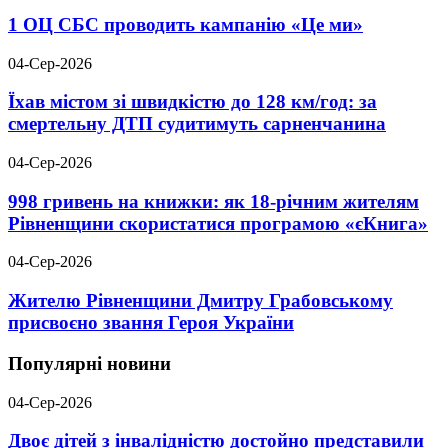
1 ОЦ СБС проводить кампанію «Це ми»
04-Сер-2026
Їхав містом зі швидкістю до 128 км/год: за
смертельну ДТП судитимуть сарненчанина
04-Сер-2026
998 гривень на книжки: як 18-річним жителям
Рівненщини скористатися програмою «єКнига»
04-Сер-2026
Жителю Рівненщини Дмитру Грабовському
присвоєно звання Героя України
Популярні новини
04-Сер-2026
Двоє дітей з інвалідністю достойно представили