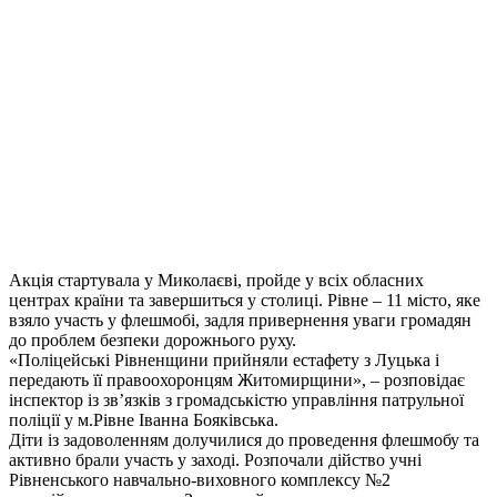
Акція стартувала у Миколаєві, пройде у всіх обласних
центрах країни та завершиться у столиці. Рівне – 11 місто, яке
взяло участь у флешмобі, задля привернення уваги громадян
до проблем безпеки дорожнього руху.
«Поліцейські Рівненщини прийняли естафету з Луцька і
передають її правоохоронцям Житомирщини», – розповідає
інспектор із зв’язків з громадськістю управління патрульної
поліції у м.Рівне Іванна Бояківська.
Діти із задоволенням долучилися до проведення флешмобу та
активно брали участь у заході. Розпочали дійство учні
Рівненського навчально-виховного комплексу №2