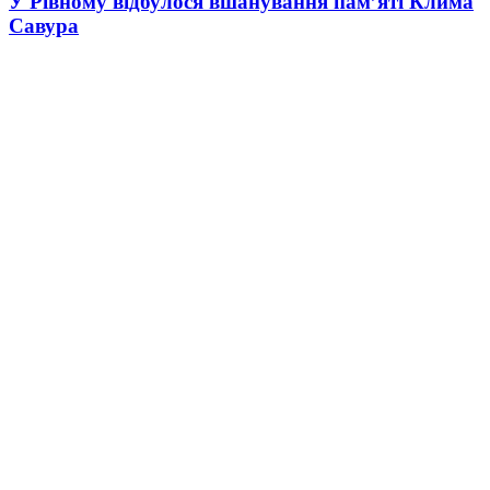
У Рівному відбулося вшанування пам’яті Клима
Савура