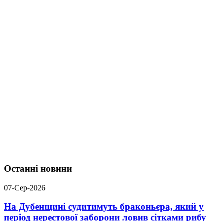
Останні новини
07-Сер-2026
На Дубенщині судитимуть браконьєра, який у
період нерестової заборони ловив сітками рибу