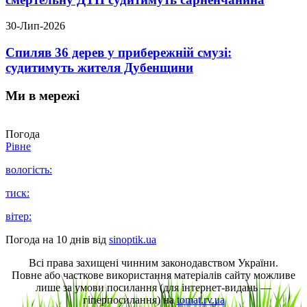
30-Лип-2026
Спиляв 36 дерев у прибережній смузі:
судитимуть жителя Дубенщини
Ми в мережі
Погода
Рівне
вологість:
тиск:
вітер:
Погода на 10 днів від
sinoptik.ua
Всі права захищені чинним законодавством України.
Повне або часткове використання матеріалів сайту можливе
лише за умови посилання (для інтернет-видань —
гіперпосилання) на
tomat.rv.ua