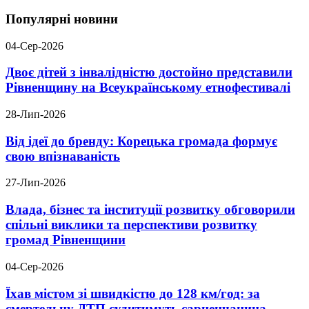
Популярні новини
04-Сер-2026
Двоє дітей з інвалідністю достойно представили
Рівненщину на Всеукраїнському етнофестивалі
28-Лип-2026
Від ідеї до бренду: Корецька громада формує
свою впізнаваність
27-Лип-2026
Влада, бізнес та інституції розвитку обговорили
спільні виклики та перспективи розвитку
громад Рівненщини
04-Сер-2026
Їхав містом зі швидкістю до 128 км/год: за
смертельну ДТП судитимуть сарненчанина