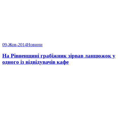
09-Жов-2014
Новини
На Рівненщині грабіжник зірвав ланцюжок у
одного із відвідувачів кафе