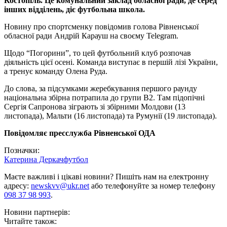
Костопіль. Це комунальний заклад обласної ради, де серед
інших відділень, діє футбольна школа.
Новину про спортсменку повідомив голова Рівненської
обласної ради Андрій Карауш на своєму Telegram.
Щодо “Погорини”, то цей футбольний клуб розпочав
діяльність цієї осені. Команда виступає в першій лізі України,
а тренує команду Олена Руда.
До слова, за підсумками жеребкування першого раунду
національна збірна потрапила до групи В2. Там підопічні
Сергія Сапронова зіграють зі збірними Молдови (13
листопада), Мальти (16 листопада) та Румунії (19 листопада).
Повідомляє пресслужба Рівненської ОДА
Позначки:
Катерина Деркач
футбол
Маєте важливі і цікаві новини? Пишіть нам на електронну
адресу:
newskvv@ukr.net
або телефонуйте за номер телефону
098 37 98 993
.
Новини партнерів:
Читайте також: