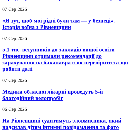
07-Сер-2026
«Я тут, щоб мої рідні були там — у безпеці».
Історія воїна з Рівненщини
07-Сер-2026
5,1 тис. вступників до закладів вищої освіти
Рівненщини отримали рекомендації до
зарахування на бакалаврат: як перевірити та що
робити далі
07-Сер-2026
Медики обласної лікарні проведуть 5-й
благодійний велопробіг
06-Сер-2026
На Рівненщині судитимуть зловмисника, який
надсилав дітям інтимні повідомлення та фото