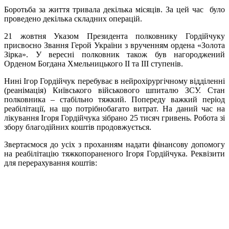
Боротьба за життя тривала декілька місяців. За цей час було
проведено декілька складних операцій.
21 жовтня Указом Президента полковнику Гордійчуку
присвоєно Звання Герой України з врученням ордена «Золота
Зірка».
У вересні полковник також був нагороджений
Орденом Богдана Хмельницького II та III ступенів.
Нині Ігор Гордійчук перебуває в нейрохірургічному відділенні
(реанімація) Київського військового шпиталю ЗСУ. Стан
полковника – стабільно тяжкий. Попереду важкий період
реабілітації, на що потрібно
багато витрат. Н
а даний час на
лікування Ігоря Гордійчука зібрано 25 тисяч гривень. Робота зі
збору благодійних коштів продовжується.
Звертаємося до усіх з проханням надати фінансову допомогу
на реабілітацію тяжкопораненого Ігоря Гордійчука. Реквізити
для перерахування коштів: