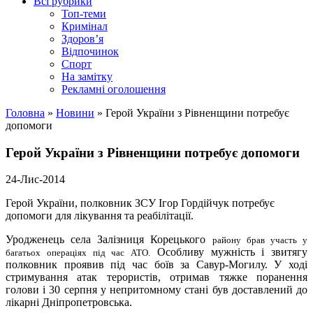
Всі рубрики
Топ-теми
Кримінал
Здоров’я
Відпочинок
Спорт
На замітку
Рекламні оголошення
Головна
»
Новини
»
Герой України з Рівненщини потребує
допомоги
Герой України з Рівненщини потребує допомоги
24-Лис-2014
Герой України, п
олковник ЗСУ
Ігор Гордійчук потребує
допомоги для лікування та реабілітації.
Уродженець села Залізниця Корецького
району
брав участь у
Особливу мужність і звитягу
багатьох операціях під час АТО.
полковник проявив під час боїв за Савур-Могилу.
У ході
стримування атак терористів, отримав тяжке поранення
голови і 30 серпня у непритомному стані був доставлений до
лікарні Дніпропетровська.