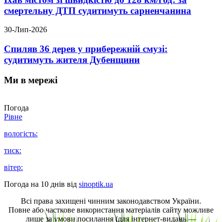
смертельну ДТП судитимуть сарненчанина
30-Лип-2026
Спиляв 36 дерев у прибережній смузі:
судитимуть жителя Дубенщини
Ми в мережі
Погода
Рівне
вологість:
тиск:
вітер:
Погода на 10 днів від
sinoptik.ua
Всі права захищені чинним законодавством України.
Повне або часткове використання матеріалів сайту можливе
лише за умови посилання (для інтернет-видань —