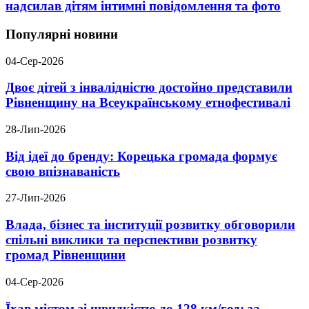
надсилав дітям інтимні повідомлення та фото
Популярні новини
04-Сер-2026
Двоє дітей з інвалідністю достойно представили
Рівненщину на Всеукраїнському етнофестивалі
28-Лип-2026
Від ідеї до бренду: Корецька громада формує
свою впізнаваність
27-Лип-2026
Влада, бізнес та інституції розвитку обговорили
спільні виклики та перспективи розвитку
громад Рівненщини
04-Сер-2026
Їхав містом зі швидкістю до 128 км/год: за