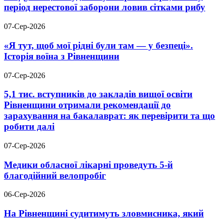
період нерестової заборони ловив сітками рибу
07-Сер-2026
«Я тут, щоб мої рідні були там — у безпеці».
Історія воїна з Рівненщини
07-Сер-2026
5,1 тис. вступників до закладів вищої освіти
Рівненщини отримали рекомендації до
зарахування на бакалаврат: як перевірити та що
робити далі
07-Сер-2026
Медики обласної лікарні проведуть 5-й
благодійний велопробіг
06-Сер-2026
На Рівненщині судитимуть зловмисника, який