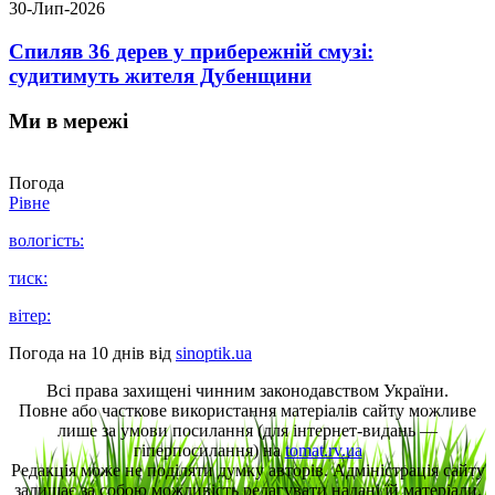
30-Лип-2026
Спиляв 36 дерев у прибережній смузі:
судитимуть жителя Дубенщини
Ми в мережі
Погода
Рівне
вологість:
тиск:
вітер:
Погода на 10 днів від
sinoptik.ua
Всі права захищені чинним законодавством України.
Повне або часткове використання матеріалів сайту можливе
лише за умови посилання (для інтернет-видань —
гіперпосилання) на
tomat.rv.ua
Редакція може не поділяти думку авторів. Адміністрація сайту
залишає за собою можливість редагувати надані їй матеріали.