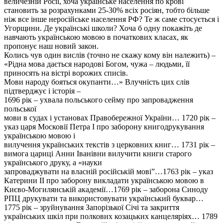
величезній Росії, хоча українське населення по крові
становить за розрахунками 25-30% всіх росіян, тобто більше
ніж все інше неросійське населення РФ? Те ж саме стосується і
Угорщини. Де українські школи? Хоча б одну покажіть де
навчають українською мовою в початкових класах, як
пропонує наш новий закон.
Колись чув один вислів (точно не скажу кому він належить) –
«Рідна мова дається народові Богом, чужа – людьми, її
приносять на вістрі ворожих списів.
Мови народу бояться окупанти…» Влучність цих слів
підтверджує і історія –
1696 рік – ухвала польського сейму про запровадження
польської
мови в судах і установах Правобережної України… 1720 рік –
указ царя Московії Петра І про заборону книгодрукування
українською мовою і
вилучення українських текстів з церковних книг… 1731 рік –
вимога цариці Анни Іванівни вилучити книги старого
українського друку, а «науки
запроваджувати на власній російській мові”…1763 рік – указ
Катерини II про заборону викладати українською мовою в
Києво-Могилянській академії…1769 рік – заборона Синоду
РПЦ друкувати та використовувати український буквар…
1775 рік – зруйнування Запорізької Січі та закриття
українських шкіл при полкових козацьких канцеляріях… 1789