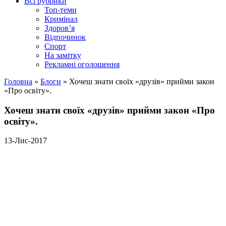
Всі рубрики
Топ-теми
Кримінал
Здоров’я
Відпочинок
Спорт
На замітку
Рекламні оголошення
Головна
»
Блоги
»
Хочеш знати своїх «друзів» прийми закон
«Про освіту».
Хочеш знати своїх «друзів» прийми закон «Про
освіту».
13-Лис-2017