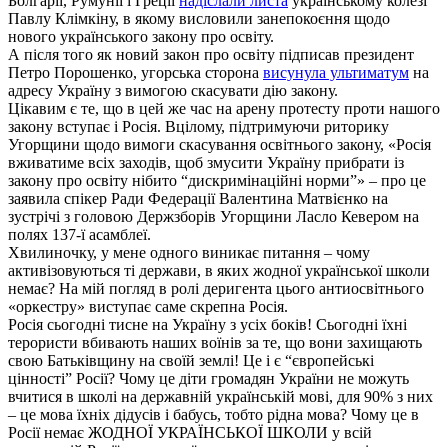
Болгарії, Румунії і Греції
надіслали листа
українському колезі
Павлу Клімкіну, в якому висловили занепокоєння щодо
нового українського закону про освіту.
А після того як новий закон про освіту підписав президент
Петро Порошенко, угорська сторона
висунула ультиматум
на
адресу Україну з вимогою скасувати дію закону.
Цікавим є те, що в цей же час на арену протесту проти нашого
закону вступає і Росія. Вцілому, підтримуючи риторику
Угорщини щодо вимоги скасування освітнього закону, «Росія
вживатиме всіх заходів, щоб змусити Україну прибрати із
закону про освіту нібито “дискримінаційні норми”» – про це
заявила спікер Ради Федерації Валентина Матвієнко на
зустрічі з головою Держзборів Угорщини Ласло Кевером на
полях 137-ї асамблеї.
Хвилиночку, у мене одного виникає питання – чому
активізовуються ті держави, в яких жодної української школи
немає? На мій погляд в ролі деригента цього антиосвітнього
«оркестру» виступає саме скрепна Росія.
Росія сьогодні тисне на Україну з усіх боків! Сьогодні їхні
терористи вбивають наших воїнів за те, що вони захищають
свою Батьківщину на своїй землі! Це і є “європейські
цінності” Росії? Чому це діти громадян України не можуть
вчитися в школі на державній українській мові, для 90% з них
– це мова їхніх дідусів і бабусь, тобто рідна мова? Чому це в
Росії немає ЖОДНОЇ УКРАЇНСЬКОЇ ШКОЛИ у всій