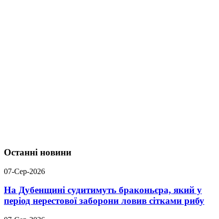
Останні новини
07-Сер-2026
На Дубенщині судитимуть браконьєра, який у
період нерестової заборони ловив сітками рибу