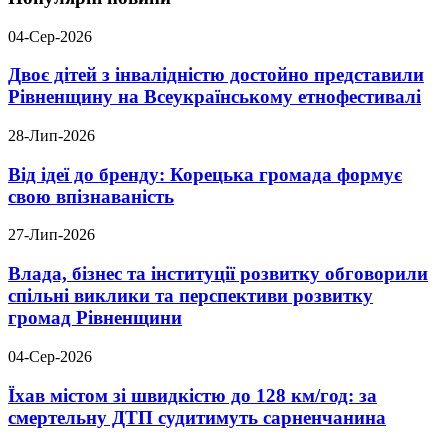
04-Сер-2026
Двоє дітей з інвалідністю достойно представили
Рівненщину на Всеукраїнському етнофестивалі
28-Лип-2026
Від ідеї до бренду: Корецька громада формує
свою впізнаваність
27-Лип-2026
Влада, бізнес та інституції розвитку обговорили
спільні виклики та перспективи розвитку
громад Рівненщини
04-Сер-2026
Їхав містом зі швидкістю до 128 км/год: за
смертельну ДТП судитимуть сарненчанина