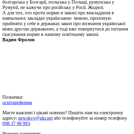
болгарська у Болгарії, польська у Польщі, румунська у
Румунії, не кажучи про російську у Росії. Жодної.
А для тих, хто проти норми в законі про викладання в
навчальних закладах українською мовою, пропоную
прийняти у себе в державах закон про визнання української
мови другою державною, а тоді вже повернутися до питання
скасування норми в нашому освітньому законі.
Вадим Фролов
Позначки:
освіта
реформа
Маєте важливі і цікаві новини? Пишіть нам на електронну
адресу:
newskvv@ukr.net
або телефонуйте за номер телефону
098 37 98 993
.
Новини партнерів: