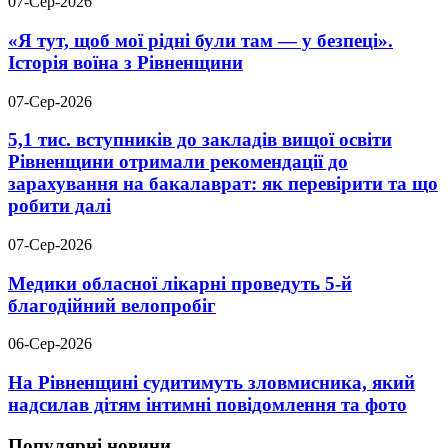
07-Сер-2026
«Я тут, щоб мої рідні були там — у безпеці».
Історія воїна з Рівненщини
07-Сер-2026
5,1 тис. вступників до закладів вищої освіти
Рівненщини отримали рекомендації до
зарахування на бакалаврат: як перевірити та що
робити далі
07-Сер-2026
Медики обласної лікарні проведуть 5-й
благодійний велопробіг
06-Сер-2026
На Рівненщині судитимуть зловмисника, який
надсилав дітям інтимні повідомлення та фото
Популярні новини