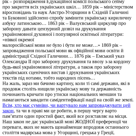
рік – розпорядження Едукаційної комісії польського сейму
про закриття всіх українських шкіл… 1859 рік – міністерством
віросповідань та наук Австро-Угорщини в Східній Галичині
та Буковині здійснено спробу замінити українську кириличну
азбуку латинською… 1863 рік – Валуєвський циркуляр про
заборону давати цензурний дозвіл на друкування
україномовної духовної і популярної освітньої літератури:
«ніякої окремої
малоросійської мови не було і бути не може…» 1869 рік –
запровадження польської мови як офіційної мови освіти й
адміністрації Східної Галичини… 1876 рік – Емський указ
Олександра ІІ про заборону друкування та ввозу з-за кордону
будь-якої україномовної літератури, а також про заборону
українських сценічних вистав і друкування українських
текстів під нотами, тобто народних пісень…
На жаль, зараз ми бачимо картину, коли ті самі держави, які в
продовж століть нищили українську мову та державність
починають кричати про утиски національних меншин та
намагаються завадити самідентифікації нації на своїй же землі.
Всім, хто має сумніви, чи вартувало нам запроваджувати цей
закон
, та чи в праві ми це робити, в першу чергу варто
пам’ятати один простий факт, який все розставляє на місця.
Наш закон не дає українській мові ЖОДНОЇ преференції чи
переваги, яких не мають щонайменше впродовж останнього
століття мадярська мова у Угорщині, грецька у Греції,