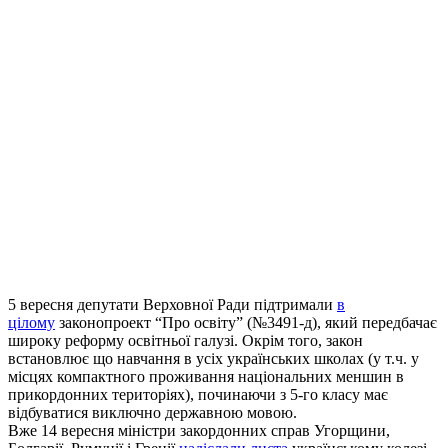
5 вересня депутати Верховної Ради підтримали
в
цілому
законопроект “Про освіту” (№3491-д), який передбачає
широку реформу освітньої галузі. Окрім того, закон
встановлює що навчання в усіх українських школах (у т.ч. у
місцях компактного проживання національних меншин в
прикордонних територіях), починаючи з 5-го класу має
відбуватися виключно державною мовою.
Вже 14 вересня міністри закордонних справ Угорщини,