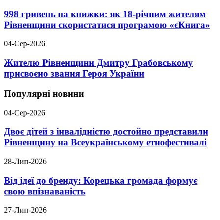
998 гривень на книжки: як 18-річним жителям
Рівненщини скористатися програмою «єКнига»
04-Сер-2026
Жителю Рівненщини Дмитру Грабовському
присвоєно звання Героя України
Популярні новини
04-Сер-2026
Двоє дітей з інвалідністю достойно представили
Рівненщину на Всеукраїнському етнофестивалі
28-Лип-2026
Від ідеї до бренду: Корецька громада формує
свою впізнаваність
27-Лип-2026