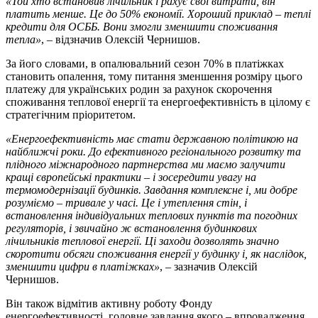
«Той хто встановив лічильник і рахує свої витрати, він
платить менше. Це до 50% економії. Хороший приклад – теплі
кредити для ОСББ. Вони змогли зменшити споживання
тепла»
, – відзначив Олексій Чернишов.
За його словами, в опалювальний сезон 70% в платіжках
становить опалення, тому питання зменшення розміру цього
платежу для українських родин за рахунок скорочення
споживання теплової енергії та енергоефективність в цілому є
стратегічним пріоритетом.
«Енергоефективність має стати державною політикою на
найближчі роки. До ефективного регіонального розвитку та
плідного міжнародного партнерства ми маємо залучити
кращі європейські практики – і зосередити увагу на
термомодернізації будинків. Завдання комплексне і, ми добре
розуміємо – тривале у часі. Це і утеплення стін, і
встановлення індивідуальних теплових пунктів та погодних
регуляторів, і звичайно ж встановлення будинкових
лічильників теплової енергії. Ці заходи дозволять значно
скоротити обсяги споживання енергії у будинку і, як наслідок,
зменшити цифри в платіжках»
, – зазначив Олексій
Чернишов.
Він також відмітив активну роботу Фонду
енергоефективності, головне завдання якого – впровадження