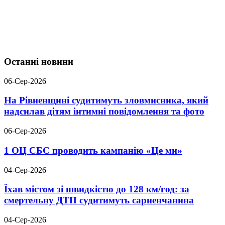
Останні новини
06-Сер-2026
На Рівненщині судитимуть зловмисника, який
надсилав дітям інтимні повідомлення та фото
06-Сер-2026
1 ОЦ СБС проводить кампанію «Це ми»
04-Сер-2026
Їхав містом зі швидкістю до 128 км/год: за
смертельну ДТП судитимуть сарненчанина
04-Сер-2026