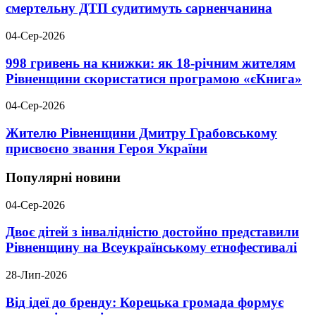
смертельну ДТП судитимуть сарненчанина
04-Сер-2026
998 гривень на книжки: як 18-річним жителям
Рівненщини скористатися програмою «єКнига»
04-Сер-2026
Жителю Рівненщини Дмитру Грабовському
присвоєно звання Героя України
Популярні новини
04-Сер-2026
Двоє дітей з інвалідністю достойно представили
Рівненщину на Всеукраїнському етнофестивалі
28-Лип-2026
Від ідеї до бренду: Корецька громада формує