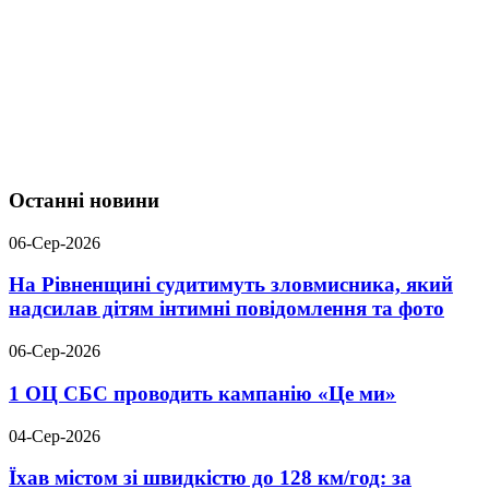
Останні новини
06-Сер-2026
На Рівненщині судитимуть зловмисника, який
надсилав дітям інтимні повідомлення та фото
06-Сер-2026
1 ОЦ СБС проводить кампанію «Це ми»
04-Сер-2026
Їхав містом зі швидкістю до 128 км/год: за