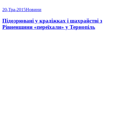
20-Тра-2015
Новини
Підозрювані у крадіжках і шахрайстві з
Рівненщини «переїхали» у Тернопіль