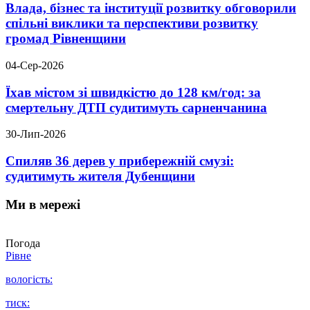
Влада, бізнес та інституції розвитку обговорили
спільні виклики та перспективи розвитку
громад Рівненщини
04-Сер-2026
Їхав містом зі швидкістю до 128 км/год: за
смертельну ДТП судитимуть сарненчанина
30-Лип-2026
Спиляв 36 дерев у прибережній смузі:
судитимуть жителя Дубенщини
Ми в мережі
Погода
Рівне
вологість:
тиск: