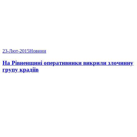
23-Лют-2015
Новини
На Рівненщині оперативники викрили злочинну
групу крадіїв