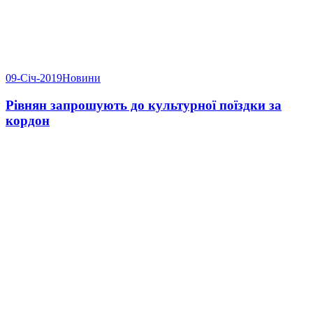
09-Січ-2019
Новини
Рівнян запрошують до культурної поїздки за
кордон