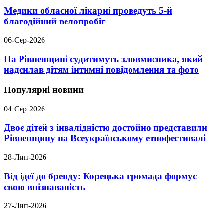
Медики обласної лікарні проведуть 5-й
благодійний велопробіг
06-Сер-2026
На Рівненщині судитимуть зловмисника, який
надсилав дітям інтимні повідомлення та фото
Популярні новини
04-Сер-2026
Двоє дітей з інвалідністю достойно представили
Рівненщину на Всеукраїнському етнофестивалі
28-Лип-2026
Від ідеї до бренду: Корецька громада формує
свою впізнаваність
27-Лип-2026