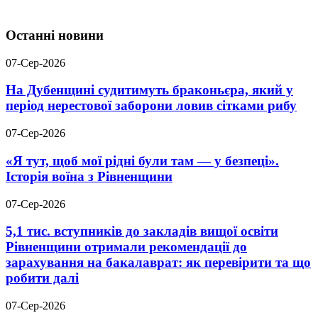
Останні новини
07-Сер-2026
На Дубенщині судитимуть браконьєра, який у
період нерестової заборони ловив сітками рибу
07-Сер-2026
«Я тут, щоб мої рідні були там — у безпеці».
Історія воїна з Рівненщини
07-Сер-2026
5,1 тис. вступників до закладів вищої освіти
Рівненщини отримали рекомендації до
зарахування на бакалаврат: як перевірити та що
робити далі
07-Сер-2026