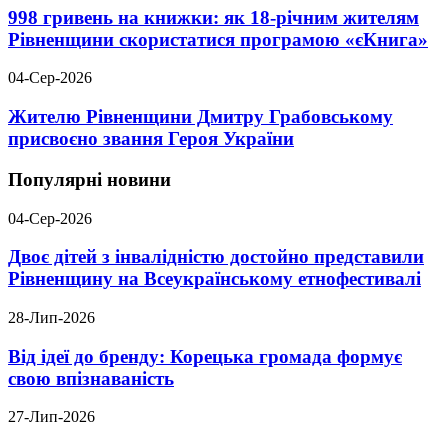
998 гривень на книжки: як 18-річним жителям
Рівненщини скористатися програмою «єКнига»
04-Сер-2026
Жителю Рівненщини Дмитру Грабовському
присвоєно звання Героя України
Популярні новини
04-Сер-2026
Двоє дітей з інвалідністю достойно представили
Рівненщину на Всеукраїнському етнофестивалі
28-Лип-2026
Від ідеї до бренду: Корецька громада формує
свою впізнаваність
27-Лип-2026