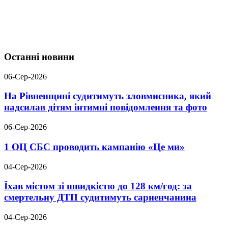
Останні новини
06-Сер-2026
На Рівненщині судитимуть зловмисника, який
надсилав дітям інтимні повідомлення та фото
06-Сер-2026
1 ОЦ СБС проводить кампанію «Це ми»
04-Сер-2026
Їхав містом зі швидкістю до 128 км/год: за
смертельну ДТП судитимуть сарненчанина
04-Сер-2026