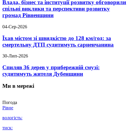
Влада, бізнес та інституції розвитку обговорили
спільні виклики та перспективи розвитку
громад Рівненщини
04-Сер-2026
Їхав містом зі швидкістю до 128 км/год: за
смертельну ДТП судитимуть сарненчанина
30-Лип-2026
Спиляв 36 дерев у прибережній смузі:
судитимуть жителя Дубенщини
Ми в мережі
Погода
Рівне
вологість:
тиск: