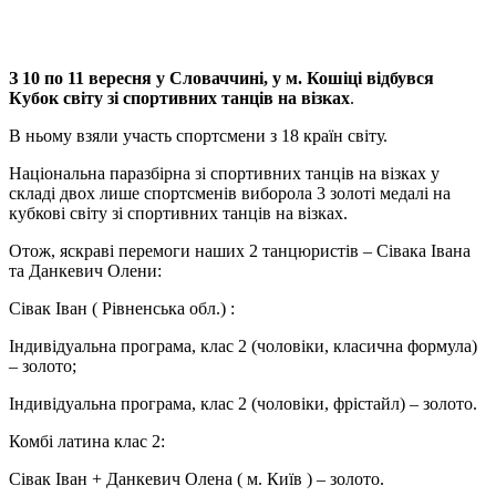
З 10 по 11 вересня у Словаччині, у м. Кошіці відбувся
Кубок світу зі спортивних танців на візках
.
В ньому взяли участь спортсмени з 18 країн світу.
Національна паразбірна зі спортивних танців на візках у
складі двох лише спортсменів виборола 3 золоті медалі на
кубкові світу зі спортивних танців на візках.
Отож, яскраві перемоги наших 2 танцюристів – Сівака Івана
та Данкевич Олени:
Сівак Іван ( Рівненська обл.) :
Індивідуальна програма, клас 2 (чоловіки, класична формула)
– золото;
Індивідуальна програма, клас 2 (чоловіки, фрістайл) – золото.
Комбі латина клас 2:
Сівак Іван + Данкевич Олена ( м. Київ ) – золото.