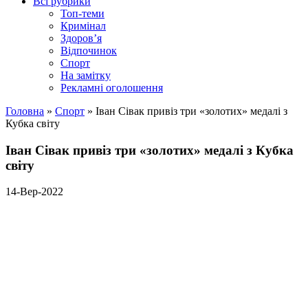
Всі рубрики
Топ-теми
Кримінал
Здоров’я
Відпочинок
Спорт
На замітку
Рекламні оголошення
Головна
»
Спорт
»
Іван Сівак привіз три «золотих» медалі з
Кубка світу
Іван Сівак привіз три «золотих» медалі з Кубка
світу
14-Вер-2022