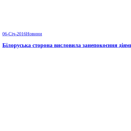
06-Січ-2016
Новини
Білоруська сторона висловила занепокоєння діям