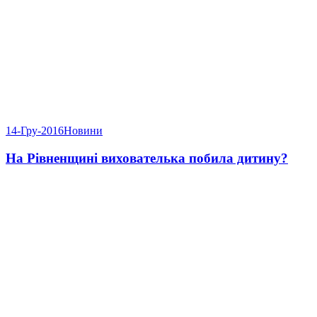
14-Гру-2016
Новини
На Рівненщині вихователька побила дитину?