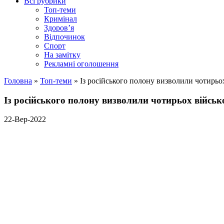
Всі рубрики
Топ-теми
Кримінал
Здоров’я
Відпочинок
Спорт
На замітку
Рекламні оголошення
Головна
»
Топ-теми
»
Із російського полону визволили чотирьо
Із російського полону визволили чотирьох війсь
22-Вер-2022