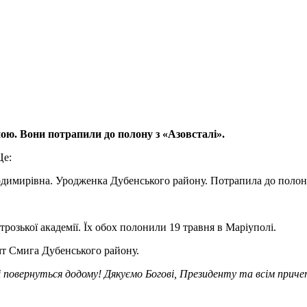
ною. Вони потрапили до полону з «Азовсталі».
Це:
мирівна. Уродженка Дубенського району. Потрапила до полону 4 к
зької академії. Їх обох полонили 19 травня в Маріуполі.
т Смига Дубенського району.
 повернуться додому! Дякуємо Богові, Президенту та всім причет