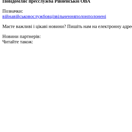
Повідомляє пресслужба Рівненської ОВА
Позначки:
війна
військовослужбовці
звільнення
полон
полонені
Маєте важливі і цікаві новини? Пишіть нам на електронну адре
Новини партнерів:
Читайте також: