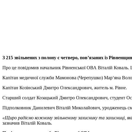
З 215 звільнених з полону є четверо, пов’язаних із Рівненщи
Про це повідомив начальник Рівненської ОВА Віталій Коваль. 
Капітан медичної служби Мамонова (Черепушко) Мар‘яна Володи
Капітан Козінський Дмитро Олександрович, житель м. Рівне.
Старший солдат Козацький Дмитро Олександрович, студент Остро
Підполковник Данилевич Віталій Миколайович, уродженець см
«Щиро радіємо кожному звільненому захиснику та захисниці, які
зазначив Віталій Коваль.